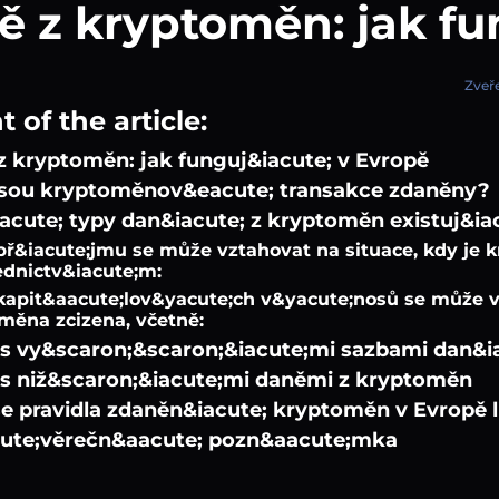
 z kryptoměn: jak fu
Zveře
 of the article:
z kryptoměn: jak funguj&iacute; v Evropě
jsou kryptoměnov&eacute; transakce zdaněny?
acute; typy dan&iacute; z kryptoměn existuj&ia
př&iacute;jmu se může vztahovat na situace, kdy je
ednictv&iacute;m:
kapit&aacute;lov&yacute;ch v&yacute;nosů se může v
měna zcizena, včetně:
s vy&scaron;&scaron;&iacute;mi sazbami dan&i
s niž&scaron;&iacute;mi daněmi z kryptoměn
se pravidla zdaněn&iacute; kryptoměn v Evropě l
ute;věrečn&aacute; pozn&aacute;mka