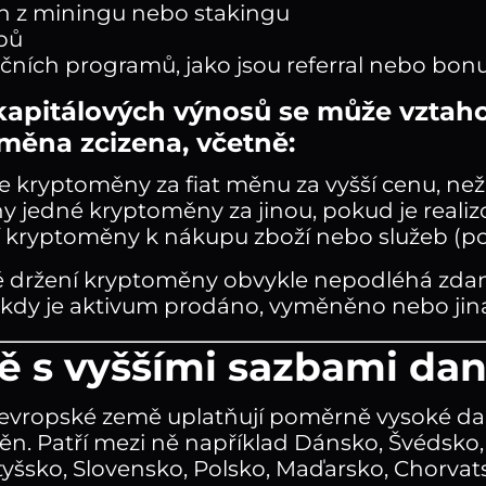
 z miningu nebo stakingu
pů
čních programů, jako jsou referral nebo bo
kapitálových výnosů se může vztahov
měna zcizena, včetně:
e kryptoměny za fiat měnu za vyšší cenu, ne
 jedné kryptoměny za jinou, pokud je realiz
í kryptoměny k nákupu zboží nebo služeb (po
držení kryptoměny obvykle nepodléhá zdaněn
i, kdy je aktivum prodáno, vyměněno nebo jin
 s vyššími sazbami dan
evropské země uplatňují poměrně vysoké daň
n. Patří mezi ně například Dánsko, Švédsko, 
otyšsko, Slovensko, Polsko, Maďarsko, Chorvat