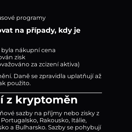
nusové programy
at na případy, kdy je
ž byla nákupní cena
ován zisk
važováno za zcizení aktiva)
í. Daně se zpravidla uplatňují až
ak použito.
í z kryptoměn
ové sazby na příjmy nebo zisky z
Portugalsko, Rakousko, Itálie,
sko a Bulharsko. Sazby se pohybují