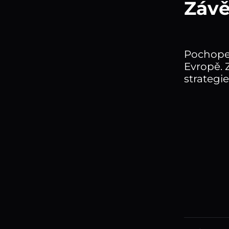
Záv
Pochopen
Evropě. 
strateg