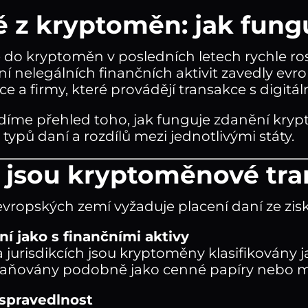
 z kryptoměn: jak fungu
e do kryptoměn v posledních letech rychle ros
í nelegálních finančních aktivit zavedly ev
ce a firmy, které provádějí transakce s digitál
díme přehled toho, jak funguje zdanění kryp
 typů daní a rozdílů mezi jednotlivými státy.
 jsou kryptoměnové tr
evropských zemí vyžaduje placení daní ze zi
í jako s finančními aktivy
jurisdikcích jsou kryptoměny klasifikovány ja
daňovány podobně jako cenné papíry nebo m
spravedlnost