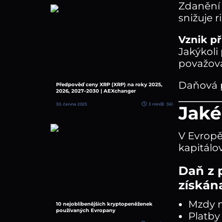
Zdanění 
snižuje 
Vznik p
Jakýkoli
považová
Daňová p
Předpověď ceny XRP (XRP) na roky 2025,
2026, 2027–2030 | AEXchanger
30. června 2025
3 min
361
Jaké
V Evropě
kapitálo
Daň z 
získán
Mzdy 
10 nejoblíbenějších kryptopeněženek
používaných Evropany
Platby