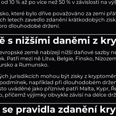
 od 10 % až po více než 50 % v závislosti na vý
sko, které bylo dříve považováno za zemi př
ch letech zavedlo zdanění krátkodobých zisků
pro dlouhodobé držení.
 s nižšími daněmi z k
evropské země nabízejí nižší daňové sazby n
. Patří mezi ně Litva, Belgie, Finsko, Nizoze
rsko a Rumunsko.
ých jurisdikcích mohou být zisky z kryptomě
 podmínek, například při dlouhodobém držení 
to uváděné jako příznivé patří Malta, Kypr, Ř
 přičemž výjimky obvykle závisí na délce drže
 se pravidla zdanění k