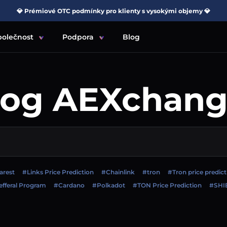
💎 Prémiové OTC podmínky pro klienty s vysokými objemy 💎
polečnost
Podpora
Blog
log AEXchang
arest
#Links Price Prediction
#Chainlink
#tron
#Tron price predict
fferal Program
#Cardano
#Polkadot
#TON Price Prediction
#SHI