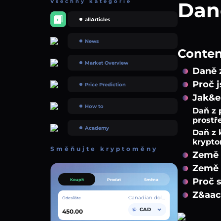
Všechny kategorie
Daně
allArticles
News
Content
Market Overview
Daně 
Proč 
Price Prediction
Jak&e
How to
Daň z 
prostř
Academy
Daň z 
krypto
Směňujte kryptoměny
Země 
Země 
Proč 
Koupit
Prodat
Směna
Z&aac
Canadian dollar
Odesíláte
CAD