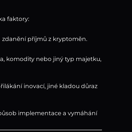
a faktory:
 a zdanění příjmů z kryptoměn.
, komodity nebo jiný typ majetku,
lákání inovací, jiné kladou důraz
, způsob implementace a vymáhání