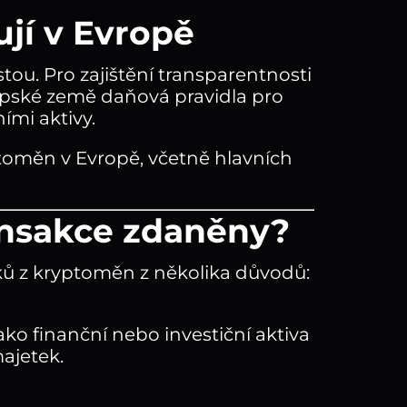
jí v Evropě
tou. Pro zajištění transparentnosti
ropské země daňová pravidla pro
ními aktivy.
toměn v Evropě, včetně hlavních
ansakce zdaněny?
sků z kryptoměn z několika důvodů:
ko finanční nebo investiční aktiva
ajetek.