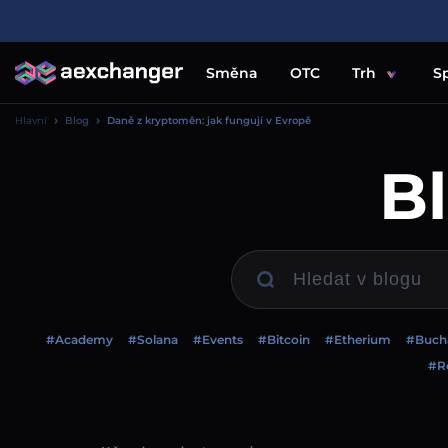
Směna
OTC
Trh
S
Hlavní
Blog
Daně z kryptoměn: jak fungují v Evropě
B
#Academy
#Solana
#Events
#Bitcoin
#Etherium
#Buch
#Re