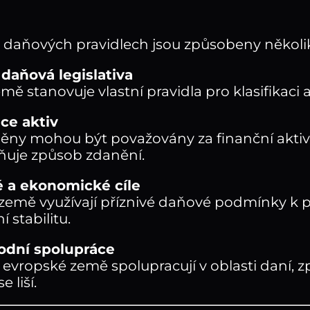
v daňových pravidlech jsou způsobeny několik
daňová legislativa
mě stanovuje vlastní pravidla pro klasifikaci
ace aktiv
ny mohou být považovány za finanční aktiva
vňuje způsob zdanění.
é a ekonomické cíle
země využívají příznivé daňové podmínky k při
í stabilitu.
odní spolupráce
 evropské země spolupracují v oblasti daní
e liší.