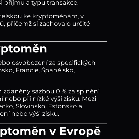
ši příjmu a typu transakce.
átelskou ke kryptoměnám, v
, přičemž si zachovalo určité
ryptoměn
ebo osvobození za specifických
msko, Francie, Španělsko,
n zdaněny sazbou 0 % za splnění
nebo při nízké výši zisku. Mezi
ecko, Slovinsko, Estonsko a
ní nebo výši zisku.
ryptoměn v Evropě