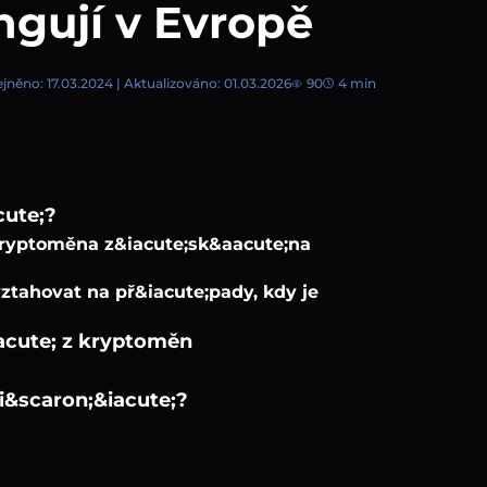
ngují v Evropě
jněno: 17.03.2024 | Aktualizováno: 01.03.2026
90
4 min
cute;?
 kryptoměna z&iacute;sk&aacute;na
ztahovat na př&iacute;pady, kdy je
acute; z kryptoměn
i&scaron;&iacute;?