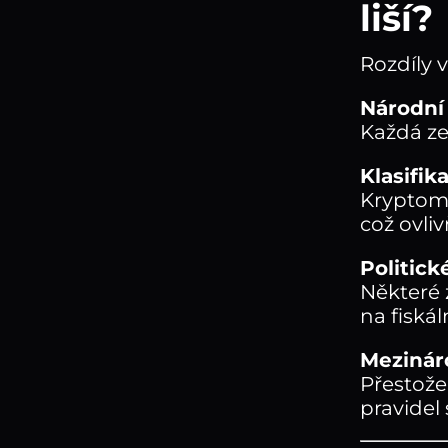
liší?
Rozdíly 
Národní 
Každá ze
Klasifik
Kryptomě
což ovli
Politick
Některé 
na fiskáln
Mezinár
Přestože
pravidel s