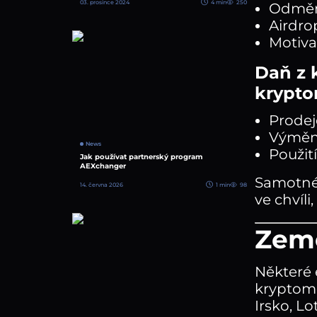
03. prosince 2024
4 min
250
Odměn
Airdro
Motiva
Daň z 
krypto
Prodej
Výměny
News
Použit
Jak používat partnerský program
AEXchanger
Samotné 
14. června 2026
1 min
98
ve chvíl
Země
Některé 
kryptomě
Irsko, L