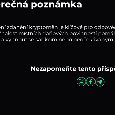
ěrečná poznámka
í zdanění kryptoměn je klíčové pro odpovědn
Znalost místních daňových povinností pomáh
ie a vyhnout se sankcím nebo neočekávaným
Nezapomeňte tento příspě