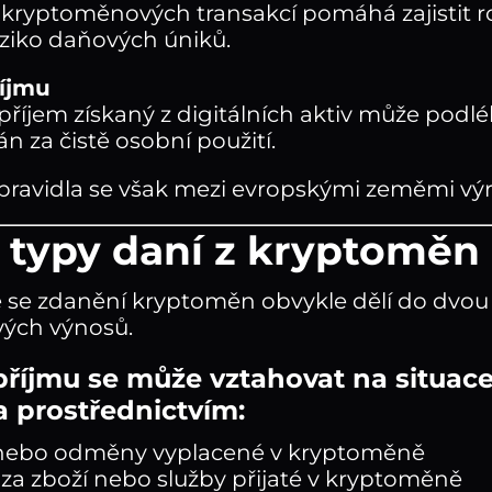
kryptoměnových transakcí pomáhá zajistit ro
riziko daňových úniků.
říjmu
 příjem získaný z digitálních aktiv může podl
n za čistě osobní použití.
ravidla se však mezi evropskými zeměmi výraz
 typy daní z kryptoměn 
 se zdanění kryptoměn obvykle dělí do dvou k
vých výnosů.
příjmu se může vztahovat na situac
a prostřednictvím:
nebo odměny vyplacené v kryptoměně
 za zboží nebo služby přijaté v kryptoměně