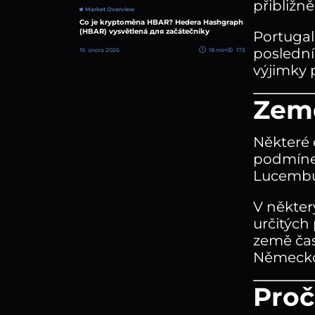
přibližně
Market Overview
Co je kryptoměna HBAR? Hedera Hashgraph
(HBAR) vysvětlená для začátečníky
Portugal
poslední
19. února 2026
18 min
173
výjimky 
Země
Některé 
podmínek
Lucembu
V někter
určitých
země čas
Německo,
Proč