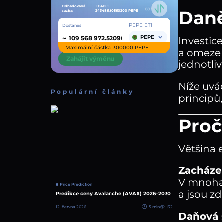
Odhadovaná
1 CAD ~
Daně
sazba:
243486.60560200
PEPE
PEPE ETH
Dostaneš
~
PEPE
Investic
Maximální částka: 300000 PEPE
a omezen
Zahájit výměnu
jednotliv
Níže uvá
Populární články
principů,
Proč
Většina 
Zacházen
V mnoha 
Price Prediction
a jsou z
Predikce ceny Avalanche (AVAX) 2026–2030
12. června 2026
5 min
132
Daňová 