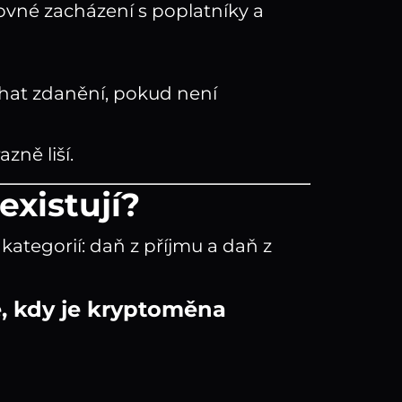
vné zacházení s poplatníky a
éhat zdanění, pokud není
ně liší.
existují?
ategorií: daň z příjmu a daň z
e, kdy je kryptoměna