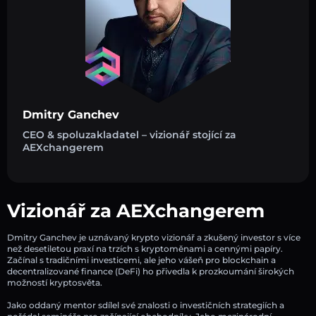
Dmitry Ganchev
CEO & spoluzakladatel – vizionář stojící za
AEXchangerem
Vizionář za AEXchangerem
Dmitry Ganchev je uznávaný krypto vizionář a zkušený investor s více
než desetiletou praxí na trzích s kryptoměnami a cennými papíry.
Začínal s tradičními investicemi, ale jeho vášeň pro blockchain a
decentralizované finance (DeFi) ho přivedla k prozkoumání širokých
možností kryptosvěta.
Jako oddaný mentor sdílel své znalosti o investičních strategiích a