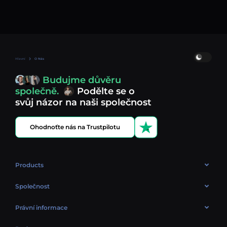
Hlavní
O Nás
Budujme důvěru
společně.
Podělte se o
svůj názor na naši společnost
Ohodnoťte nás na Trustpilotu
Products
OTC
Společnost
O Nás
Právní informace
Recenze
Zásady cookies