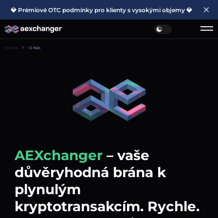
💎 Prémiové OTC podmínky pro klienty s vysokými objemy 💎
Hlavní
O Nás
AEXchanger
– vaše
důvěryhodná brána k
plynulým
kryptotransakcím. Rychle.