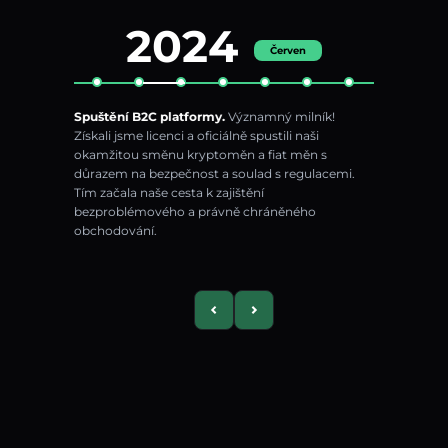
2024
Červen
bychom se
Spuštění B2C platformy.
Významný milník!
Redesig
li
Získali jsme licenci a oficiálně spustili naši
zkušenos
ovali
okamžitou směnu kryptoměn a fiat měn s
výkon naš
livost a
důrazem na bezpečnost a soulad s regulacemi.
rychlejší
Tím začala naše cesta k zajištění
UI/UX, a
bezproblémového a právně chráněného
nastavuj
obchodování.
kryptosv