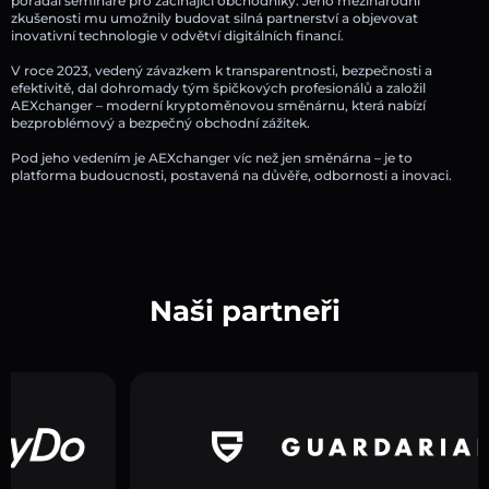
pořádal semináře pro začínající obchodníky. Jeho mezinárodní
zkušenosti mu umožnily budovat silná partnerství a objevovat
inovativní technologie v odvětví digitálních financí.
V roce 2023, vedený závazkem k transparentnosti, bezpečnosti a
efektivitě, dal dohromady tým špičkových profesionálů a založil
AEXchanger – moderní kryptoměnovou směnárnu, která nabízí
bezproblémový a bezpečný obchodní zážitek.
Pod jeho vedením je AEXchanger víc než jen směnárna – je to
platforma budoucnosti, postavená na důvěře, odbornosti a inovaci.
Naši partneři