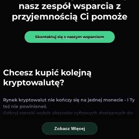
nasz zespół wsparcia z
przyjemnością Ci pomoże
Skontaktuj się z naszym wsparciem
Chcesz kupić kolejną
kryptowalutę?
Rynek kryptowalut nie kończy się na jednej monecie - i Ty
też nie powinieneś.
Odkryj szeroki wybór aktywów cyfrowych dostępnych do
wymiany i handlu na naszej platformie. Niezależnie od
tego, czy szukasz uznanych stablecoinów, obiecujących
Zobacz Więcej
altcoinów czy nowych trendujących tokenów – znajdziesz
je wszystkie w jednym miejscu.