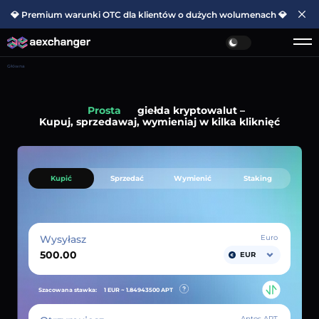
💎 Premium warunki OTC dla klientów o dużych wolumenach 💎
Główna
Prosta
giełda kryptowalut –
Kupuj, sprzedawaj, wymieniaj w kilka kliknięć
Kupić
Sprzedać
Wymienić
Staking
Wysyłasz
Euro
EUR
Szacowana stawka:
1 EUR ~
1.84943500
APT
Aptos APT