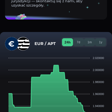
jurysdykcji — skontaktuj się z nami, aby
uzyskać szczegóły.
24h
7d
1m
1y
EUR / APT
2.020000
2.000000
1.980000
1.960000
1.940000