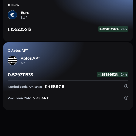
O Euro
Euro
EUR
1.15623551$
0.31781376%
24h
O Aptos APT
Aptos APT
APT
0.57931183$
-1.83596612%
24h
$ 489.97 B
Kapitalizacja rynkowa:
$ 25.34 B
Wolumen 24h: