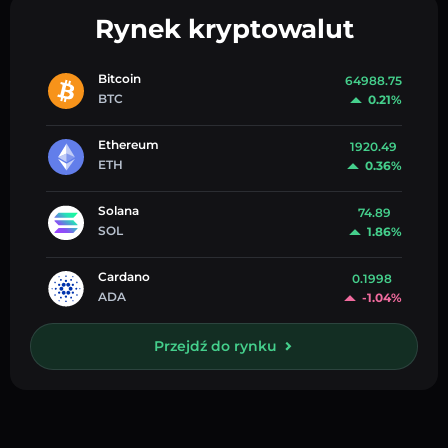
Rynek kryptowalut
Bitcoin
64988.75
BTC
0.21%
Ethereum
1920.49
ETH
0.36%
Solana
74.89
SOL
1.86%
Cardano
0.1998
ADA
-1.04%
Przejdź do rynku