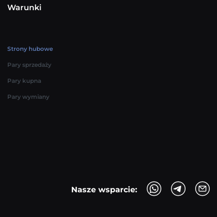
Warunki
Strony hubowe
Pary sprzedaży
Pary kupna
Pary wymiany
Nasze wsparcie: