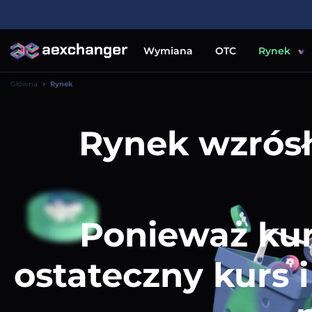
Wymiana
OTC
Rynek
Główna
Rynek
Rynek wzrós
Ponieważ kur
ostateczny kurs 