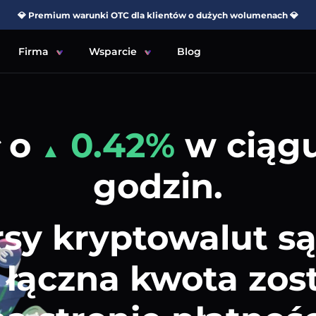
💎 Premium warunki OTC dla klientów o dużych wolumenach 💎
Firma
Wsparcie
Blog
ł o
0.42%
w ciągu
▲
godzin.
sy kryptowalut s
i łączna kwota zo