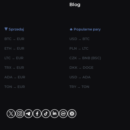
Blog
🔻 Sprzedaj
🔥 Popularne pary
BTC → EUR
USD → BTC
ETH → EUR
PLN → LTC
LTC → EUR
CZK → BNB (BSC)
TRX → EUR
DKK → DOGE
ADA → EUR
USD → ADA
TON → EUR
TRY → TON