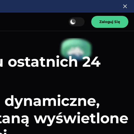
Zaloguj Się
 ostatnich 24
ą dynamiczne,
staną wyświetlone