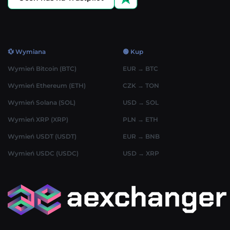
💱 Wymiana
🟢 Kup
Wymień Bitcoin (BTC)
EUR → BTC
Wymień Ethereum (ETH)
CZK → TON
Wymień Solana (SOL)
USD → SOL
Wymień XRP (XRP)
PLN → ETH
Wymień USDT (USDT)
EUR → BNB
Wymień USDC (USDC)
USD → XRP