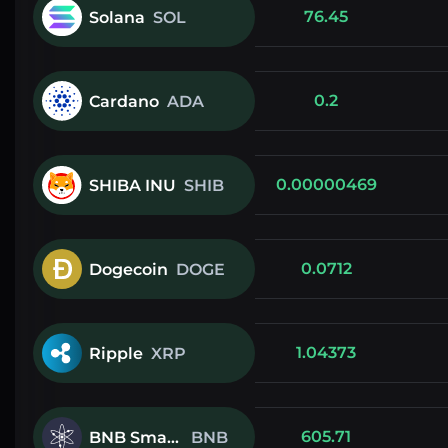
76.45
Solana
SOL
0.2
Cardano
ADA
0.00000469
SHIBA INU
SHIB
0.0712
Dogecoin
DOGE
1.04373
Ripple
XRP
605.71
BNB Smart Chain
BNB