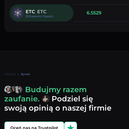
ETC
ETC
6.5529
(Ethereum Classic)
Główna
Rynek
Budujmy razem
zaufanie.
Podziel się
swoją opinią o naszej firmie
Oceń nas na Trustpilot