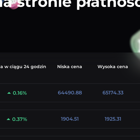
na stronie płatnośc
a w ciągu 24 godzin
Niska
cena
Wysoka
cena
64490.88
65174.33
0.16%
1904.51
1925.31
0.37%