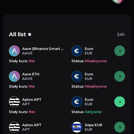
All list
24h
?
Aave (Binance Smart Chain)
Euro
AAVE
EUR
Stały kurs:
Nie
Status:
Nieaktywne
Aave ETH
Euro
AAVE
EUR
Stały kurs:
Nie
Status:
Nieaktywne
Aptos APT
Euro
APT
EUR
Stały kurs:
Nie
Status:
Aktywne
Aptos APT
Sepa EUR
APT
EUR