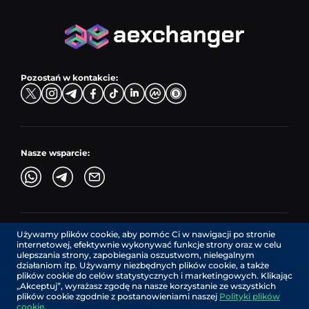
PLN → LTC
EUR → BNB
Pary sprzedaży
TRX → EUR
CZK → BNB (BSC)
USD → XRP
Pary kupna
ADA → EUR
DKK → DOGE
Pary wymiany
TON → EUR
USD → ADA
Pozostań w kontakcie:
TRY → TON
Nasze wsparcie:
Używamy plików cookie, aby pomóc Ci w nawigacji po stronie
AEXchanger.com jest interfejsem technologicznym. Usługi
internetowej, efektywnie wykonywać funkcje strony oraz w celu
wymiany są świadczone przez autoryzowanych dostawców
ulepszania strony, zapobiegania oszustwom, nielegalnym
zewnętrznych.
działaniom itp. Używamy niezbędnych plików cookie, a także
Usługi w Kanadzie są świadczone przez REMITTIX GLOBAL
plików cookie do celów statystycznych i marketingowych. Klikając
CORPORATION, spółkę zarejestrowaną w Kanadzie (numer
„Akceptuj”, wyrażasz zgodę na nasze korzystanie ze wszystkich
rejestracyjny: BC1545532), z siedzibą pod adresem 422
plików cookie zgodnie z postanowieniami naszej
Polityki plików
RICHARDS STREET, VANCOUVER BC V6B 2Z4, CANADA,
cookie
.