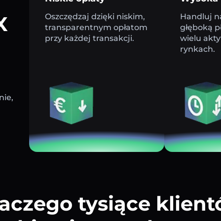
X
Oszczędzaj dzięki niskim,
Handluj n
transparentnym opłatom
głęboką p
przy każdej transakcji.
wielu akt
rynkach.
nie,
aczego tysiące klien