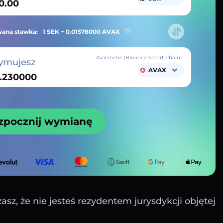
ana stawka:
1 SEK ~
0.01578000
AVAX
Avalanche (Binance Smart Chain)
ymujesz
AVAX
zpocznij wymianę
sz, że nie jesteś rezydentem jurysdykcji objętej