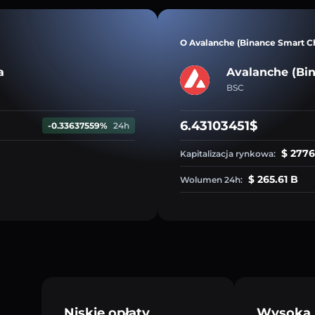
O Avalanche (Binance Smart C
a
Avalanche (Bi
BSC
6.43103451$
-0.33637559%
24h
$ 2776
Kapitalizacja rynkowa:
$ 265.61 B
Wolumen 24h:
Niskie opłaty
Wysoka 