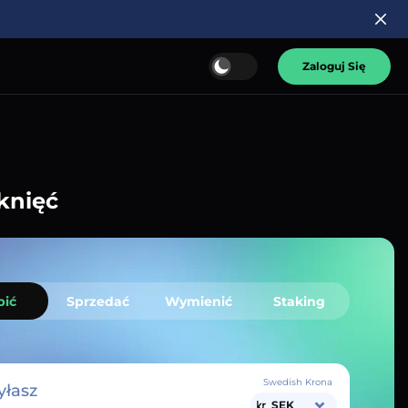
Zaloguj Się
knięć
pić
Sprzedać
Wymienić
Staking
Swedish Krona
łasz
SEK