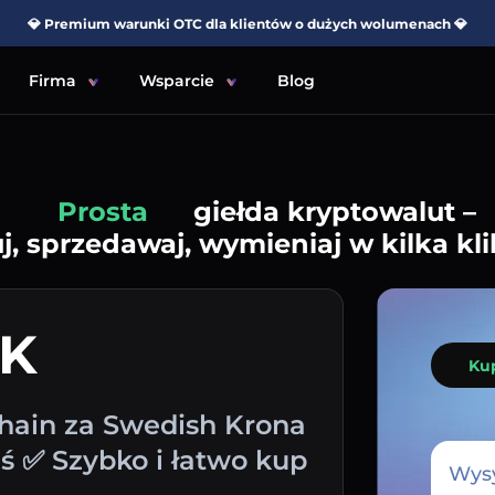
💎 Premium warunki OTC dla klientów o dużych wolumenach 💎
Firma
Wsparcie
Blog
Prosta
giełda kryptowalut –
j, sprzedawaj, wymieniaj w kilka kli
EK
Ku
hain za Swedish Krona
ś ✅ Szybko i łatwo kup
Wysy