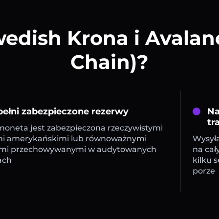
edish Krona i Avalan
Chain)?
ełni zabezpieczone rezerwy
Na
tr
oneta jest zabezpieczona rzeczywistymi
mi amerykańskimi lub równoważnymi
Wysyła
mi przechowywanymi w audytowanych
na cał
ach
kilku 
porze