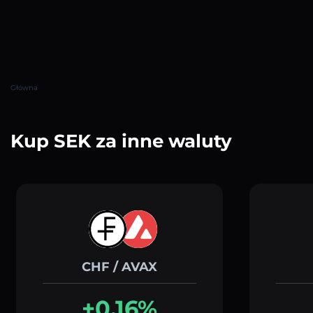
Główna
Kup SEK za inne waluty
CHF / AVAX
+0.16%