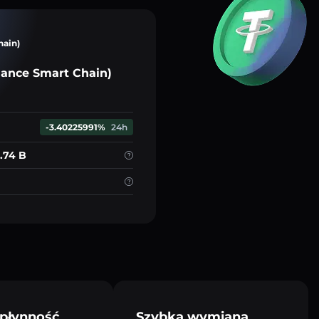
hain)
nance Smart Chain)
-3.40225991%
24h
.74 B
płynność
Szybka wymiana