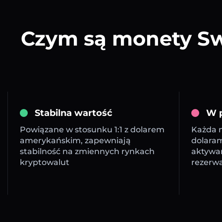
Czym są monety Sw
Stabilna wartość
W p
Powiązane w stosunku 1:1 z dolarem
Każda m
amerykańskim, zapewniają
dolara
stabilność na zmiennych rynkach
aktywa
kryptowalut
rezerw