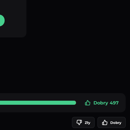
Dobry 497
Zły
Dobry