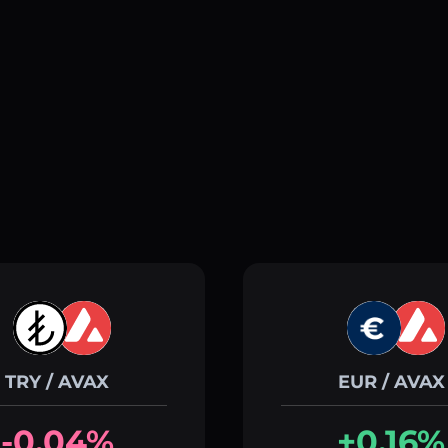
TRY / AVAX
EUR / AVAX
-0.04%
+0.16%