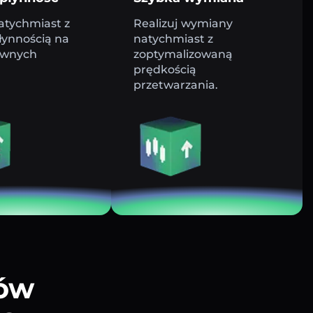
atychmiast z
Realizuj wymiany
łynnością na
natychmiast z
ywnych
zoptymalizowaną
prędkością
przetwarzania.
tów