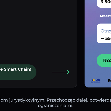
Szacow
Otrz
~
Ro
ce Smart Chain)
iom jurysdykcyjnym. Przechodząc dalej, potwierdza
ograniczeniami.