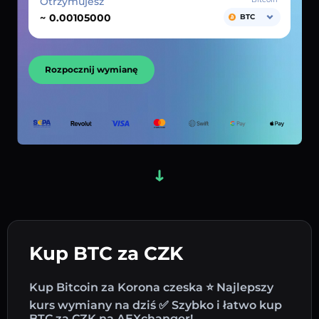
Otrzymujesz
~
BTC
Rozpocznij wymianę
Kup BTC za CZK
Kup Bitcoin za Korona czeska ⭐ Najlepszy
kurs wymiany na dziś ✅ Szybko i łatwo kup
BTC za CZK na AEXchanger!