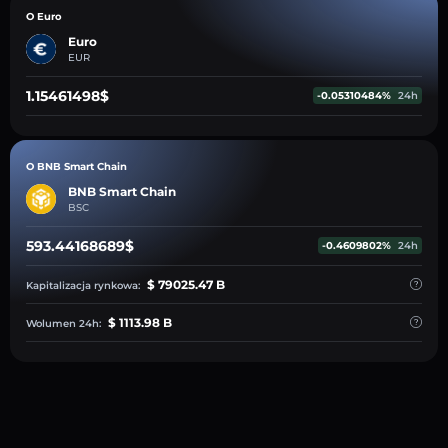
O Euro
Euro
EUR
1.15461498$
-0.05310484%
24h
O BNB Smart Chain
BNB Smart Chain
BSC
593.44168689$
-0.4609802%
24h
$ 79025.47 B
Kapitalizacja rynkowa:
$ 1113.98 B
Wolumen 24h: