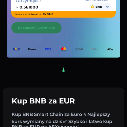
Otrzymujesz
~
BNB
Kwota minimalna: 10 BNB
Rozpocznij wymianę
Kup BNB za EUR
Kup BNB Smart Chain za Euro ⭐ Najlepszy
kurs wymiany na dziś ✅ Szybko i łatwo kup
BNB za EUR na AEXchanger!