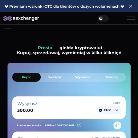
💎 Premium warunki OTC dla klientów o dużych wolumenach 💎
Główna
Prosta
giełda kryptowalut –
Kupuj, sprzedawaj, wymieniaj w kilka kliknięć
Kupić
Sprzedać
Wymienić
Staking
Wysyłasz
Euro
EUR
Szacowana stawka:
1 EUR ~
0.00187000
BNB
BNB Smart Chain