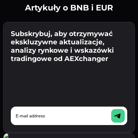
Artykuły o BNB i EUR
Utwórz silne hasło 👉 przejdź do weryfikacji.
Wpisz adres swojego portfela
Subskrybuj, aby otrzymywać
Wyślij depozyt 👉 odbierz kryptowalutę lub
kryptowalutowego 👉 przejdź do następnego
ekskluzywne aktualizacje,
walutę fiat w swoim portfelu.
Potwierdź swoją tożsamość 👉 przejdź do
kroku.
analizy rynkowe i wskazówki
ostatniego kroku.
tradingowe od AEXchanger
E-mail address