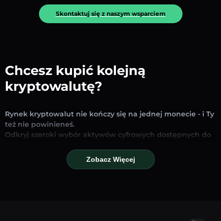
Skontaktuj się z naszym wsparciem
Chcesz kupić kolejną
kryptowalutę?
Rynek kryptowalut nie kończy się na jednej monecie - i Ty
też nie powinieneś.
Odkryj szeroki wybór aktywów cyfrowych dostępnych do
wymiany i handlu na naszej platformie. Niezależnie od
tego, czy szukasz uznanych stablecoinów, obiecujących
Zobacz Więcej
altcoinów czy nowych trendujących tokenów – znajdziesz
je wszystkie w jednym miejscu.
Nasza strona Rynku zapewnia ceny w czasie
rzeczywistym, szczegółowe wykresy i szybkie narzędzia
konwersji, które pomogą Ci podejmować świadome