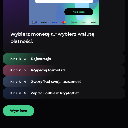
Wybierz monetę 👉 wybierz walutę
płatności.
Rejestracja
Krok 2
Wypełnij formularz
Krok 3
Zweryfikuj swoją tożsamość
Krok 4
Zapłać i odbierz krypto/fiat
Krok 5
Wymiana