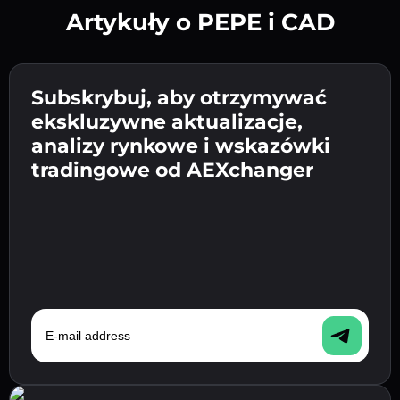
Artykuły o PEPE i CAD
Utwórz silne hasło 👉 przejdź do weryfikacji.
Wpisz adres swojego portfela
Subskrybuj, aby otrzymywać
Wyślij depozyt 👉 odbierz kryptowalutę lub
kryptowalutowego 👉 przejdź do następnego
ekskluzywne aktualizacje,
walutę fiat w swoim portfelu.
Potwierdź swoją tożsamość 👉 przejdź do
kroku.
analizy rynkowe i wskazówki
ostatniego kroku.
tradingowe od AEXchanger
E-mail address