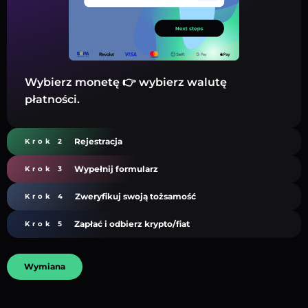
Wybierz monetę 👉 wybierz walutę
płatności.
Rejestracja
Krok 2
Wypełnij formularz
Krok 3
Zweryfikuj swoją tożsamość
Krok 4
Zapłać i odbierz krypto/fiat
Krok 5
Wymiana