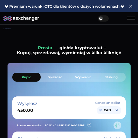
💎 Premium warunki OTC dla klientów o dużych wolumenach 💎
Główna
Prosta
giełda kryptowalut –
Kupuj, sprzedawaj, wymieniaj w kilka kliknięć
Kupić
Sprzedać
Wymienić
Staking
Wysyłasz
Canadian dollar
CAD
Szacowana stawka:
1 CAD ~
244581.51922400
PEPE
PEPE ETH