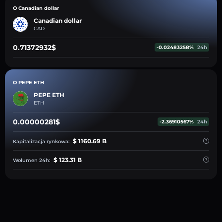
O Canadian dollar
Canadian dollar
CAD
0.71372932$
-0.02483258%
24h
O PEPE ETH
PEPE ETH
ETH
0.00000281$
-2.36910567%
24h
$ 1160.69 B
Kapitalizacja rynkowa:
$ 123.31 B
Wolumen 24h: