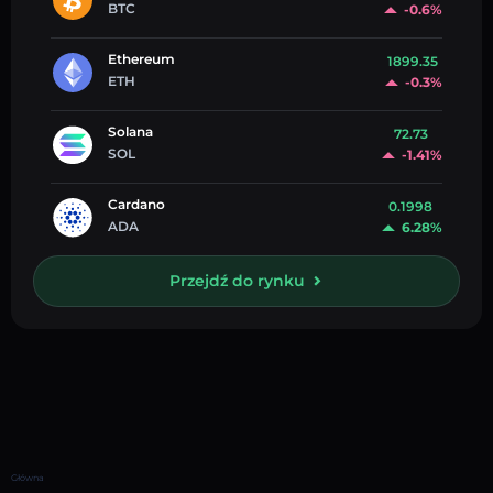
BTC
-0.6%
Ethereum
1899.35
ETH
-0.3%
Solana
72.73
SOL
-1.41%
Cardano
0.1998
ADA
6.28%
Przejdź do rynku
Główna