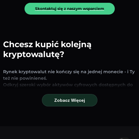
Skontaktuj się z naszym wsparciem
Chcesz kupić kolejną
kryptowalutę?
Rynek kryptowalut nie kończy się na jednej monecie - i Ty
też nie powinieneś.
Odkryj szeroki wybór aktywów cyfrowych dostępnych do
wymiany i handlu na naszej platformie. Niezależnie od
tego, czy szukasz uznanych stablecoinów, obiecujących
Zobacz Więcej
altcoinów czy nowych trendujących tokenów – znajdziesz
je wszystkie w jednym miejscu.
Nasza strona Rynku zapewnia ceny w czasie
rzeczywistym, szczegółowe wykresy i szybkie narzędzia
konwersji, które pomogą Ci podejmować świadome