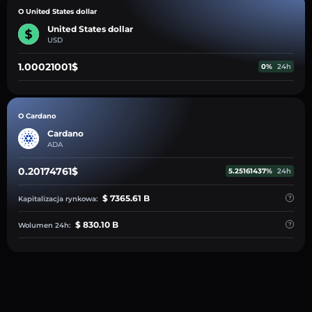
O United States dollar
United States dollar
USD
1.00021001$
0%
24h
O Cardano
Cardano
ADA
0.20174761$
5.25161437%
24h
$ 7365.61 B
Kapitalizacja rynkowa:
$ 830.10 B
Wolumen 24h: