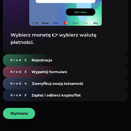
Wybierz monetę 👉 wybierz walutę
płatności.
Rejestracja
Krok 2
Wypełnij formularz
Krok 3
Zweryfikuj swoją tożsamość
Krok 4
Zapłać i odbierz krypto/fiat
Krok 5
Wymiana