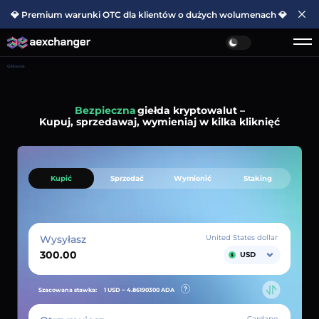
💎 Premium warunki OTC dla klientów o dużych wolumenach 💎
Główna
Prosta
giełda kryptowalut –
Kupuj, sprzedawaj, wymieniaj w kilka kliknięć
Kupić
Sprzedać
Wymienić
Staking
Wysyłasz
United States dollar
USD
Szacowana stawka:
1 USD ~
4.86190300
ADA
Cardano