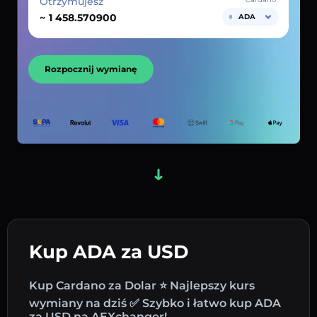
Otrzymujesz
~
ADA
Rozpocznij wymianę
Kup ADA za USD
Kup Cardano za Dolar ⭐ Najlepszy kurs
wymiany na dziś ✅ Szybko i łatwo kup ADA
za USD na AEXchanger!