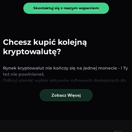
Skontaktuj się z naszym wsparciem
Chcesz kupić kolejną
kryptowalutę?
Rynek kryptowalut nie kończy się na jednej monecie - i Ty
też nie powinieneś.
Odkryj szeroki wybór aktywów cyfrowych dostępnych do
wymiany i handlu na naszej platformie. Niezależnie od
tego, czy szukasz uznanych stablecoinów, obiecujących
Zobacz Więcej
altcoinów czy nowych trendujących tokenów – znajdziesz
je wszystkie w jednym miejscu.
Nasza strona Rynku zapewnia ceny w czasie
rzeczywistym, szczegółowe wykresy i szybkie narzędzia
konwersji, które pomogą Ci podejmować świadome