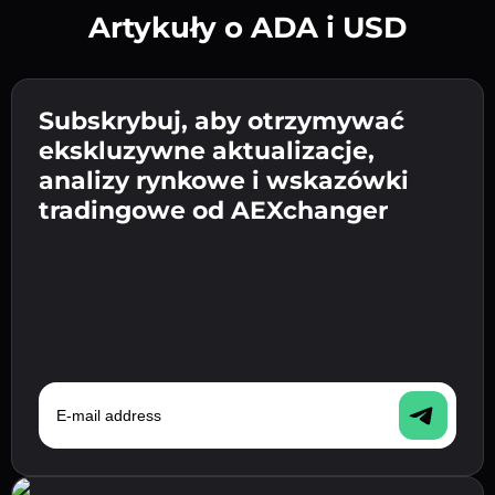
Artykuły o ADA i USD
Utwórz silne hasło 👉 przejdź do weryfikacji.
Wpisz adres swojego portfela
Subskrybuj, aby otrzymywać
Wyślij depozyt 👉 odbierz kryptowalutę lub
kryptowalutowego 👉 przejdź do następnego
ekskluzywne aktualizacje,
walutę fiat w swoim portfelu.
Potwierdź swoją tożsamość 👉 przejdź do
kroku.
analizy rynkowe i wskazówki
ostatniego kroku.
tradingowe od AEXchanger
E-mail address