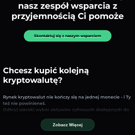
nasz zespół wsparcia z
przyjemnością Ci pomoże
Skontaktuj się z naszym wsparciem
Chcesz kupić kolejną
kryptowalutę?
Rynek kryptowalut nie kończy się na jednej monecie - i Ty
też nie powinieneś.
Odkryj szeroki wybór aktywów cyfrowych dostępnych do
wymiany i handlu na naszej platformie. Niezależnie od
tego, czy szukasz uznanych stablecoinów, obiecujących
Zobacz Więcej
altcoinów czy nowych trendujących tokenów – znajdziesz
je wszystkie w jednym miejscu.