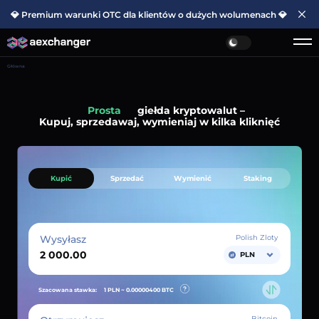
💎 Premium warunki OTC dla klientów o dużych wolumenach 💎
Główna
Prosta
giełda kryptowalut –
Kupuj, sprzedawaj, wymieniaj w kilka kliknięć
Kupić
Sprzedać
Wymienić
Staking
Wysyłasz
Polish Zloty
PLN
Szacowana stawka:
1 PLN ~
0.00000400
BTC
Bitcoin