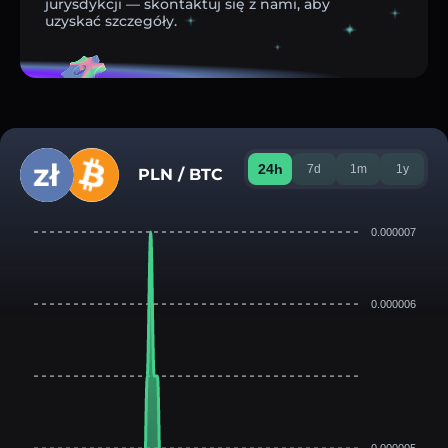
jurysdykcji — skontaktuj się z nami, aby
uzyskać szczegóły.
24h
7d
1m
1y
PLN / BTC
0.000007
0.000006
0.000005