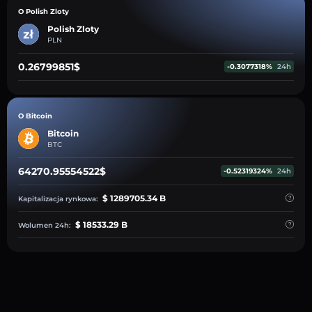
O Polish Zloty
Polish Zloty
PLN
0.26799851$
-0.3077318%
24h
O Bitcoin
Bitcoin
BTC
64270.95554522$
-0.52319324%
24h
$ 1289705.34 B
Kapitalizacja rynkowa:
$ 18533.29 B
Wolumen 24h: