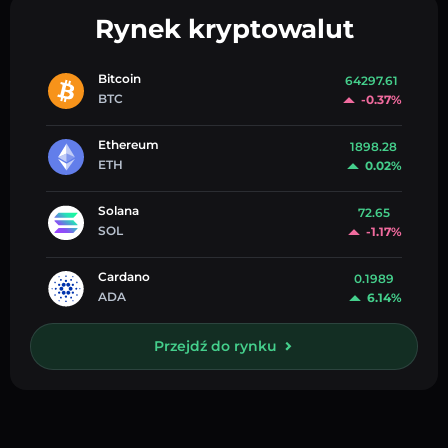
Rynek kryptowalut
Bitcoin
64297.61
BTC
-0.37%
Ethereum
1898.28
ETH
0.02%
Solana
72.65
SOL
-1.17%
Cardano
0.1989
ADA
6.14%
Przejdź do rynku