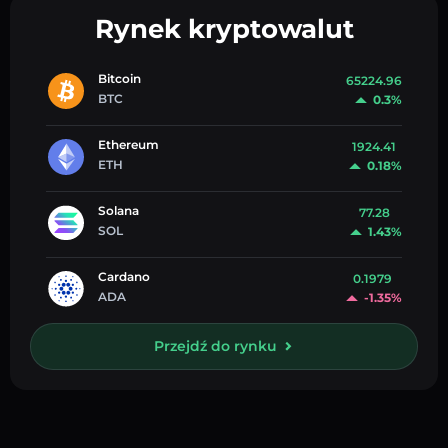
Rynek kryptowalut
Bitcoin
65224.96
BTC
0.3%
Ethereum
1924.41
ETH
0.18%
Solana
77.28
SOL
1.43%
Cardano
0.1979
ADA
-1.35%
Przejdź do rynku