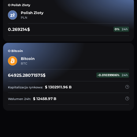
O Polish Zloty
Polish Zloty
PLN
0.269214$
0%
24h
O Bitcoin
Bitcoin
BTC
64925.28071575$
-0.01039906%
24h
$ 1302911.96 B
Kapitalizacja rynkowa:
$ 12458.97 B
Wolumen 24h: