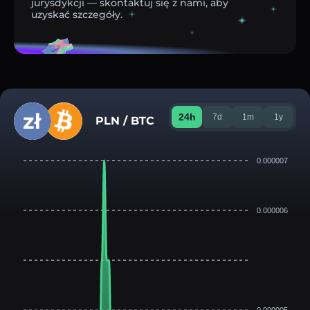
jurysdykcji — skontaktuj się z nami, aby
uzyskać szczegóły.
24h
7d
1m
1y
PLN / BTC
0.000007
0.000006
0.000005