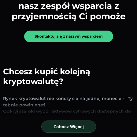
nasz zespół wsparcia z
przyjemnością Ci pomoże
Skontaktuj się z naszym wsparciem
Chcesz kupić kolejną
kryptowalutę?
Rynek kryptowalut nie kończy się na jednej monecie - i Ty
też nie powinieneś.
Odkryj szeroki wybór aktywów cyfrowych dostępnych do
wymiany i handlu na naszej platformie. Niezależnie od
tego, czy szukasz uznanych stablecoinów, obiecujących
Zobacz Więcej
altcoinów czy nowych trendujących tokenów – znajdziesz
je wszystkie w jednym miejscu.