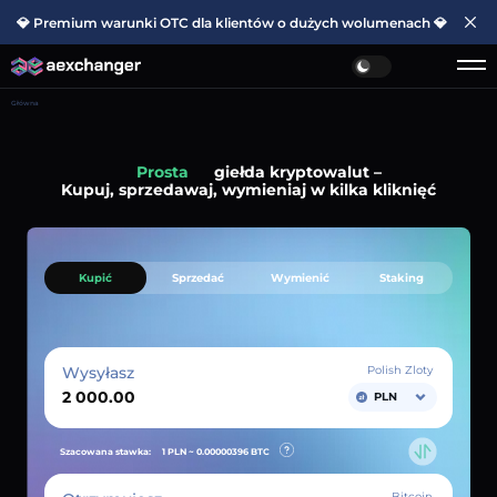
💎 Premium warunki OTC dla klientów o dużych wolumenach 💎
Główna
Prosta
giełda kryptowalut –
Kupuj, sprzedawaj, wymieniaj w kilka kliknięć
Kupić
Sprzedać
Wymienić
Staking
Wysyłasz
Polish Zloty
PLN
Szacowana stawka:
1 PLN ~
0.00000396
BTC
Bitcoin