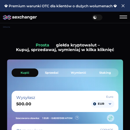
💎 Premium warunki OTC dla klientów o dużych wolumenach 💎
Główna
Prosta
giełda kryptowalut –
Kupuj, sprzedawaj, wymieniaj w kilka kliknięć
Kupić
Sprzedać
Wymienić
Staking
Wysyłasz
Euro
EUR
Szacowana stawka:
1 EUR ~
0.82051300
ATOM
COSMOS