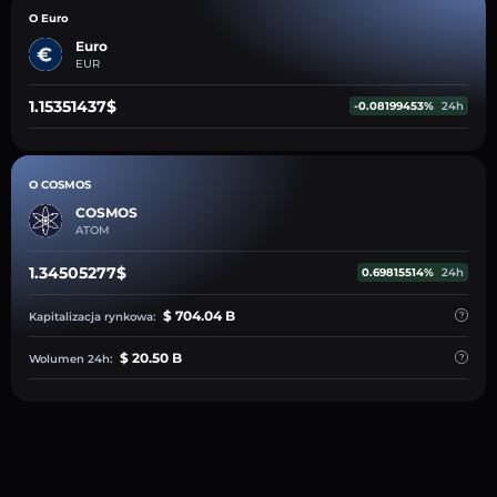
O Euro
Euro
EUR
1.15351437$
-0.08199453%
24h
O COSMOS
COSMOS
ATOM
1.34505277$
0.69815514%
24h
$ 704.04 B
Kapitalizacja rynkowa:
$ 20.50 B
Wolumen 24h: