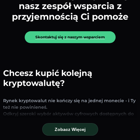
nasz zespół wsparcia z
przyjemnością Ci pomoże
Skontaktuj się z naszym wsparciem
Chcesz kupić kolejną
kryptowalutę?
Rynek kryptowalut nie kończy się na jednej monecie - i Ty
też nie powinieneś.
Odkryj szeroki wybór aktywów cyfrowych dostępnych do
wymiany i handlu na naszej platformie. Niezależnie od
tego, czy szukasz uznanych stablecoinów, obiecujących
Zobacz Więcej
altcoinów czy nowych trendujących tokenów – znajdziesz
je wszystkie w jednym miejscu.