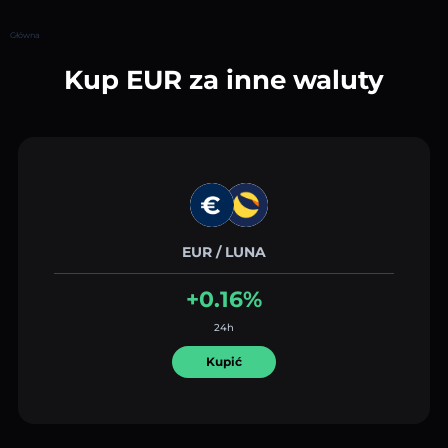
Główna
Kup EUR za inne waluty
EUR / LUNA
+0.16%
24h
Kupić