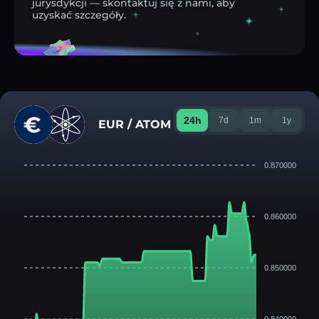
jurysdykcji — skontaktuj się z nami, aby
uzyskać szczegóły.
24h
7d
1m
1y
EUR / ATOM
0.870000
0.860000
0.850000
0.840000