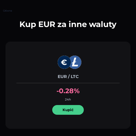
Główna
Kup EUR za inne waluty
EUR / LTC
-0.28%
24h
Kupić