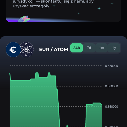
jurysdykcji — skontaktuj się z nami, aby
uzyskać szczegóły.
24h
7d
1m
1y
EUR / ATOM
0.870000
0.860000
0.850000
0.840000