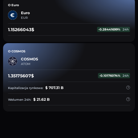
O Euro
Euro
EUR
1.15266043$
-0.28441699%
24h
O COSMOS
COSMOS
ATOM
1.35175607$
-0.10176074%
24h
$ 707.31 B
Kapitalizacja rynkowa:
$ 21.62 B
Wolumen 24h: