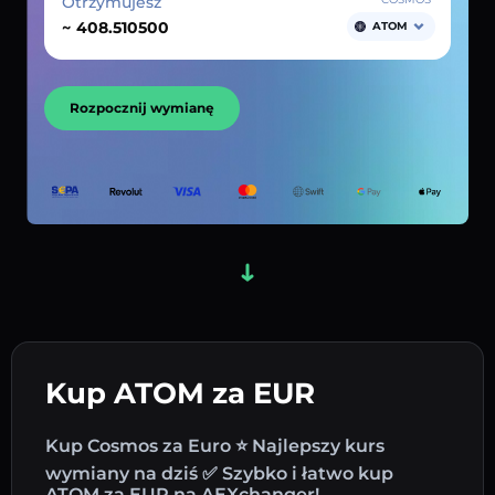
Otrzymujesz
~
ATOM
Rozpocznij wymianę
Kup ATOM za EUR
Kup Cosmos za Euro ⭐ Najlepszy kurs
wymiany na dziś ✅ Szybko i łatwo kup
ATOM za EUR na AEXchanger!