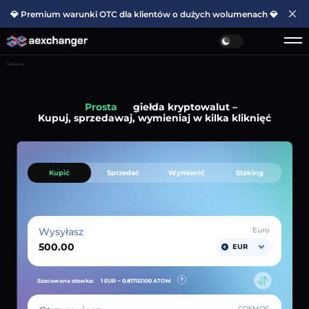
💎 Premium warunki OTC dla klientów o dużych wolumenach 💎
Główna
Prosta
giełda kryptowalut –
Kupuj, sprzedawaj, wymieniaj w kilka kliknięć
Kupić
Sprzedać
Wymienić
Staking
Wysyłasz
Euro
EUR
Szacowana stawka:
1 EUR ~
0.81702100
ATOM
COSMOS