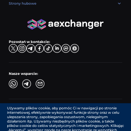
USD → BTC
PLN → ETH
Strony hubowe
LTC → EUR
Wymień USDC (USDC)
PLN → LTC
EUR → BNB
Pary sprzedaży
TRX → EUR
CZK → BNB (BSC)
USD → XRP
Pary kupna
ADA → EUR
DKK → DOGE
Pary wymiany
TON → EUR
USD → ADA
Pozostań w kontakcie:
TRY → TON
Nasze wsparcie:
Używamy plików cookie, aby pomóc Ci w nawigacji po stronie
AEXchanger.com jest interfejsem technologicznym. Usługi
internetowej, efektywnie wykonywać funkcje strony oraz w celu
wymiany są świadczone przez autoryzowanych dostawców
ulepszania strony, zapobiegania oszustwom, nielegalnym
zewnętrznych.
działaniom itp. Używamy niezbędnych plików cookie, a także
Usługi w Kanadzie są świadczone przez REMITTIX GLOBAL
plików cookie do celów statystycznych i marketingowych. Klikając
CORPORATION, spółkę zarejestrowaną w Kanadzie (numer
„Akceptuj”, wyrażasz zgodę na nasze korzystanie ze wszystkich