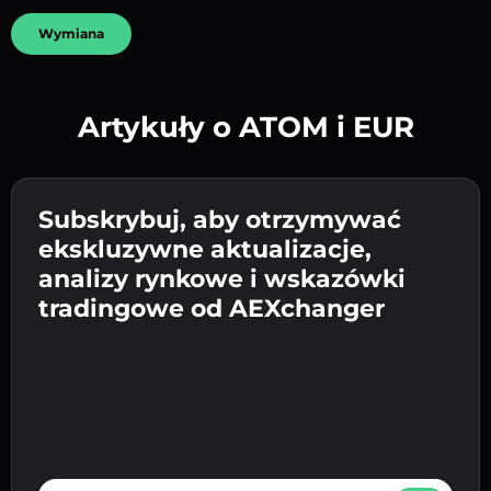
Wymiana
Artykuły o ATOM i EUR
Utwórz silne hasło 👉 przejdź do weryfikacji.
Wpisz adres swojego portfela
Subskrybuj, aby otrzymywać
Wyślij depozyt 👉 odbierz kryptowalutę lub
kryptowalutowego 👉 przejdź do następnego
ekskluzywne aktualizacje,
walutę fiat w swoim portfelu.
Potwierdź swoją tożsamość 👉 przejdź do
kroku.
analizy rynkowe i wskazówki
ostatniego kroku.
tradingowe od AEXchanger
E-mail address