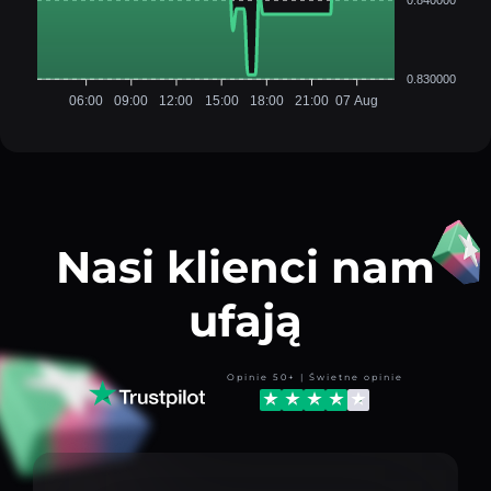
0.830000
06:00
09:00
12:00
15:00
18:00
21:00
07 Aug
Nasi klienci nam
ufają
Opinie 50+ | Świetne opinie