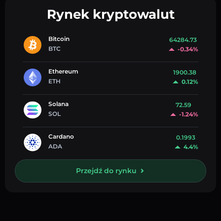
Rynek kryptowalut
Bitcoin
64284.73
BTC
-0.34%
Ethereum
1900.38
ETH
0.12%
Solana
72.59
SOL
-1.24%
Cardano
0.1993
ADA
4.4%
Przejdź do rynku