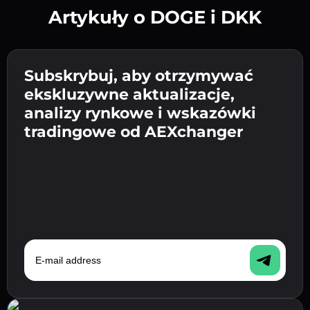
Artykuły o DOGE i DKK
Utwórz silne hasło 👉 przejdź do weryfikacji.
Wpisz adres swojego portfela
Subskrybuj, aby otrzymywać
Wyślij depozyt 👉 odbierz kryptowalutę lub
kryptowalutowego 👉 przejdź do następnego
ekskluzywne aktualizacje,
walutę fiat w swoim portfelu.
Potwierdź swoją tożsamość 👉 przejdź do
kroku.
analizy rynkowe i wskazówki
ostatniego kroku.
tradingowe od AEXchanger
E-mail address