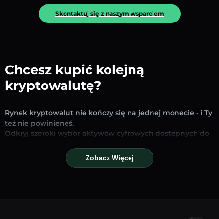
Skontaktuj się z naszym wsparciem
Chcesz kupić kolejną
kryptowalutę?
Rynek kryptowalut nie kończy się na jednej monecie - i Ty
też nie powinieneś.
Odkryj szeroki wybór aktywów cyfrowych dostępnych do
wymiany i handlu na naszej platformie. Niezależnie od
tego, czy szukasz uznanych stablecoinów, obiecujących
Zobacz Więcej
altcoinów czy nowych trendujących tokenów – znajdziesz
je wszystkie w jednym miejscu.
Nasza strona Rynku zapewnia ceny w czasie
rzeczywistym, szczegółowe wykresy i szybkie narzędzia
konwersji, które pomogą Ci podejmować świadome