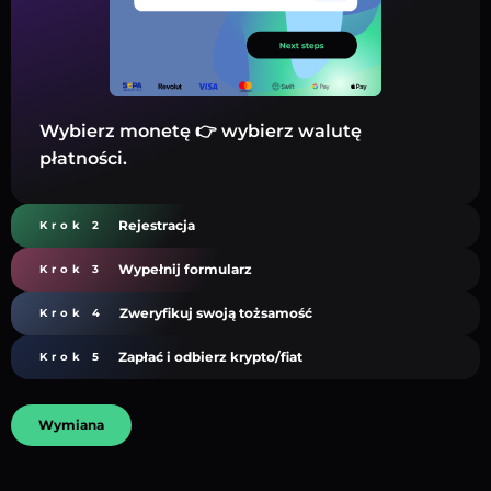
Wybierz monetę 👉 wybierz walutę
płatności.
Rejestracja
Krok 2
Wypełnij formularz
Krok 3
Zweryfikuj swoją tożsamość
Krok 4
Zapłać i odbierz krypto/fiat
Krok 5
Wymiana