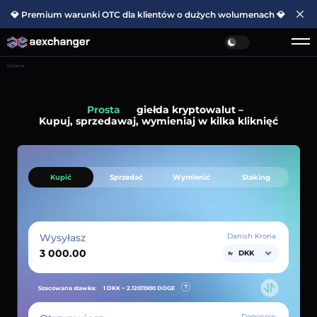
💎 Premium warunki OTC dla klientów o dużych wolumenach 💎
Główna
Prosta
giełda kryptowalut –
Kupuj, sprzedawaj, wymieniaj w kilka kliknięć
Kupić
Sprzedać
Wymienić
Staking
Wysyłasz
Danish Krona
DKK
Szacowana stawka:
1 DKK ~
2.12011900
DOGE
Dogecoin