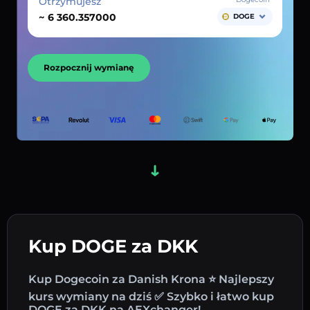
Otrzymujesz
~
DOGE
Rozpocznij wymianę
Kup DOGE za DKK
Kup Dogecoin za Danish Krona ⭐ Najlepszy
kurs wymiany na dziś ✅ Szybko i łatwo kup
DOGE za DKK na AEXchanger!