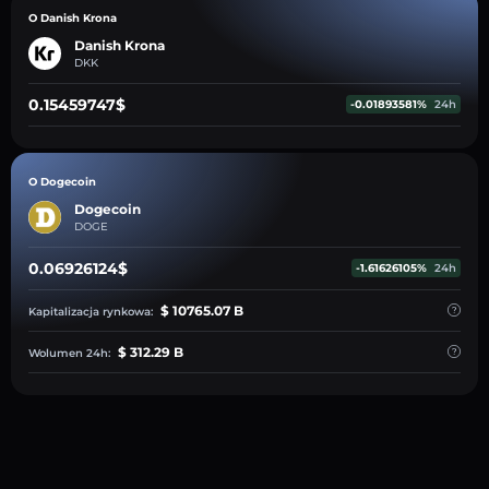
O Danish Krona
Danish Krona
DKK
0.15459747$
-0.01893581%
24h
O Dogecoin
Dogecoin
DOGE
0.06926124$
-1.61626105%
24h
$ 10765.07 B
Kapitalizacja rynkowa:
$ 312.29 B
Wolumen 24h: