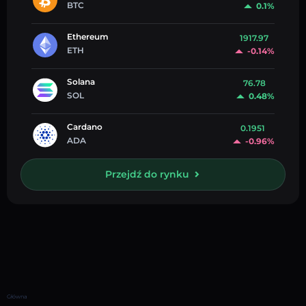
BTC
0.1%
Ethereum
1917.97
ETH
-0.14%
Solana
76.78
SOL
0.48%
Cardano
0.1951
ADA
-0.96%
Przejdź do rynku
Główna