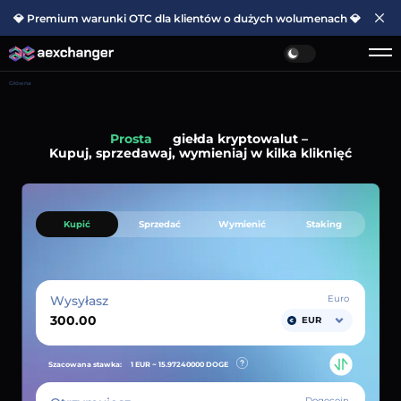
💎 Premium warunki OTC dla klientów o dużych wolumenach 💎
Główna
Prosta
giełda kryptowalut –
Kupuj, sprzedawaj, wymieniaj w kilka kliknięć
Kupić
Sprzedać
Wymienić
Staking
Wysyłasz
Euro
EUR
Szacowana stawka:
1 EUR ~
15.97240000
DOGE
Dogecoin