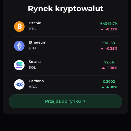
Rynek kryptowalut
Bitcoin
64349.79
BTC
-0.32%
Ethereum
1901.58
ETH
-0.35%
Solana
72.66
SOL
-1.18%
Cardano
0.2002
ADA
4.98%
Przejdź do rynku