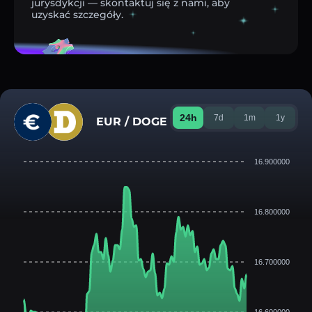
jurysdykcji — skontaktuj się z nami, aby
uzyskać szczegóły.
24h
7d
1m
1y
EUR / DOGE
16.900000
16.800000
16.700000
16.600000