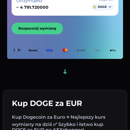
Otrzymujesz
~
DOGE
Rozpocznij wymianę
Kup DOGE za EUR
Kup Dogecoin za Euro ⭐ Najlepszy kurs
wymiany na dziś ✅ Szybko i łatwo kup
DOGE za EUR na AEXchanger!