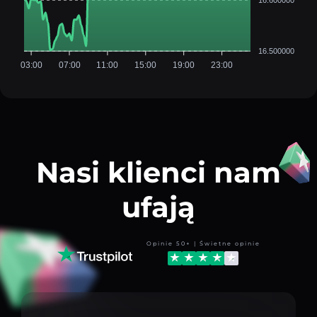
16.500000
03:00
07:00
11:00
15:00
19:00
23:00
Nasi klienci nam
ufają
Opinie 50+ | Świetne opinie