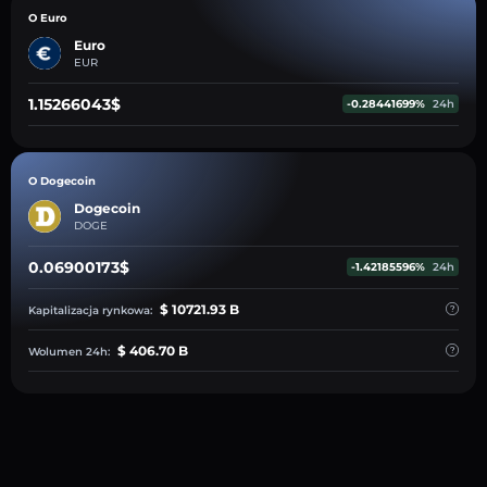
O Euro
Euro
EUR
1.15266043$
-0.28441699%
24h
O Dogecoin
Dogecoin
DOGE
0.06900173$
-1.42185596%
24h
$ 10721.93 B
Kapitalizacja rynkowa:
$ 406.70 B
Wolumen 24h: