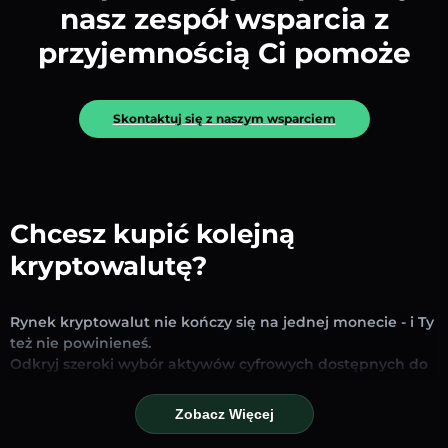
nasz zespół wsparcia z
przyjemnością Ci pomoże
Skontaktuj się z naszym wsparciem
Chcesz kupić kolejną
kryptowalutę?
Rynek kryptowalut nie kończy się na jednej monecie - i Ty
też nie powinieneś.
Odkryj szeroki wybór aktywów cyfrowych dostępnych do
wymiany i handlu na naszej platformie. Niezależnie od
tego, czy szukasz uznanych stablecoinów, obiecujących
Zobacz Więcej
altcoinów czy nowych trendujących tokenów – znajdziesz
je wszystkie w jednym miejscu.