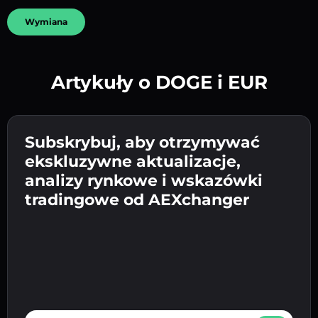
Wymiana
Artykuły o DOGE i EUR
Utwórz silne hasło 👉 przejdź do weryfikacji.
Wpisz adres swojego portfela
Subskrybuj, aby otrzymywać
Wyślij depozyt 👉 odbierz kryptowalutę lub
kryptowalutowego 👉 przejdź do następnego
ekskluzywne aktualizacje,
walutę fiat w swoim portfelu.
Potwierdź swoją tożsamość 👉 przejdź do
kroku.
analizy rynkowe i wskazówki
ostatniego kroku.
tradingowe od AEXchanger
E-mail address