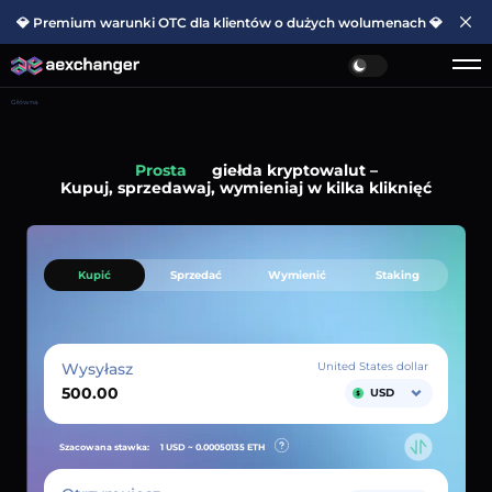
💎 Premium warunki OTC dla klientów o dużych wolumenach 💎
Główna
Prosta
giełda kryptowalut –
Kupuj, sprzedawaj, wymieniaj w kilka kliknięć
Kupić
Sprzedać
Wymienić
Staking
Wysyłasz
United States dollar
USD
Szacowana stawka:
1 USD ~
0.00050135
ETH