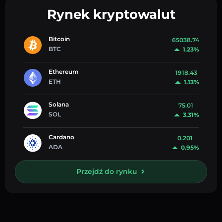
Rynek kryptowalut
Bitcoin
65038.74
BTC
1.23%
Ethereum
1918.43
ETH
1.13%
Solana
75.01
SOL
3.31%
Cardano
0.201
ADA
0.95%
Przejdź do rynku