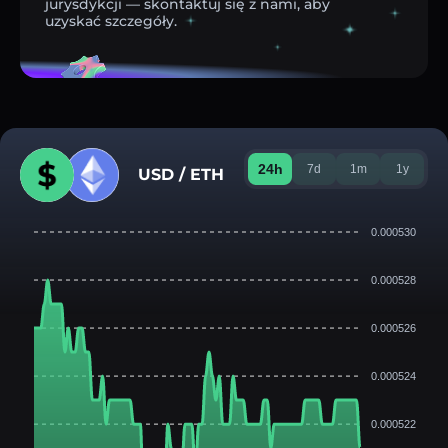
jurysdykcji — skontaktuj się z nami, aby
uzyskać szczegóły.
24h
7d
1m
1y
USD / ETH
0.000530
0.000528
0.000526
0.000524
0.000522