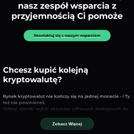
nasz zespół wsparcia z
przyjemnością Ci pomoże
Skontaktuj się z naszym wsparciem
Chcesz kupić kolejną
kryptowalutę?
Rynek kryptowalut nie kończy się na jednej monecie - i Ty
też nie powinieneś.
Odkryj szeroki wybór aktywów cyfrowych dostępnych do
wymiany i handlu na naszej platformie. Niezależnie od
tego, czy szukasz uznanych stablecoinów, obiecujących
Zobacz Więcej
altcoinów czy nowych trendujących tokenów – znajdziesz
je wszystkie w jednym miejscu.