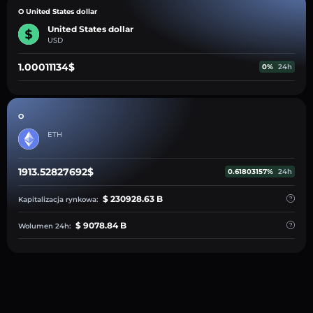
O United States dollar
United States dollar
USD
1.00011134$
0%
24h
O
ETH
1913.52827692$
0.61803157%
24h
$ 230928.63 B
Kapitalizacja rynkowa:
$ 9078.84 B
Wolumen 24h: