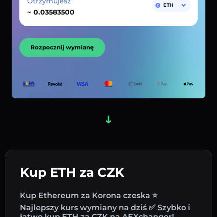
Otrzymujesz
ETH
~
Rozpocznij wymianę
Kup ETH za CZK
Kup Ethereum za Korona czeska ⭐
Najlepszy kurs wymiany na dziś ✅ Szybko i
łatwo kup ETH za CZK na AEXchanger!