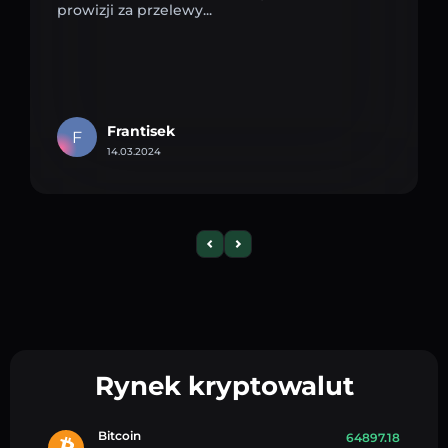
prowizji za przelewy...
Frantisek
F
14.03.2024
Rynek kryptowalut
Bitcoin
64897.18