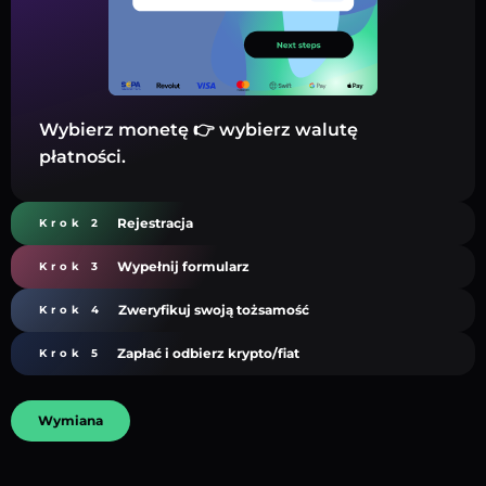
Wybierz monetę 👉 wybierz walutę
płatności.
Rejestracja
Krok 2
Wypełnij formularz
Krok 3
Zweryfikuj swoją tożsamość
Krok 4
Zapłać i odbierz krypto/fiat
Krok 5
Wymiana