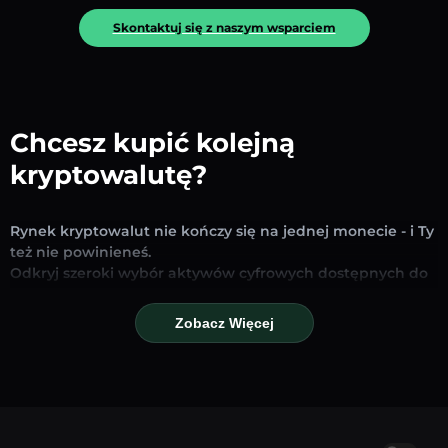
Skontaktuj się z naszym wsparciem
Chcesz kupić kolejną
kryptowalutę?
Rynek kryptowalut nie kończy się na jednej monecie - i Ty
też nie powinieneś.
Odkryj szeroki wybór aktywów cyfrowych dostępnych do
wymiany i handlu na naszej platformie. Niezależnie od
tego, czy szukasz uznanych stablecoinów, obiecujących
Zobacz Więcej
altcoinów czy nowych trendujących tokenów – znajdziesz
je wszystkie w jednym miejscu.
Nasza strona Rynku zapewnia ceny w czasie
rzeczywistym, szczegółowe wykresy i szybkie narzędzia
konwersji, które pomogą Ci podejmować świadome