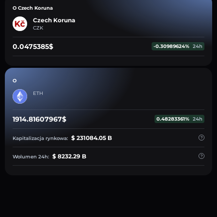
O Czech Koruna
Czech Koruna
CZK
0.0475385$
-0.30989624%
24h
O
ETH
1914.81607967$
0.48283361%
24h
$ 231084.05 B
Kapitalizacja rynkowa:
$ 8232.29 B
Wolumen 24h: