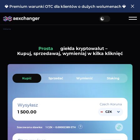
💎 Premium warunki OTC dla klientów o dużych wolumenach 💎
Główna
Prosta
giełda kryptowalut –
Kupuj, sprzedawaj, wymieniaj w kilka kliknięć
Kupić
Sprzedać
Wymienić
Staking
Wysyłasz
Czech Koruna
CZK
Szacowana stawka:
1 CZK ~
0.00002389
ETH