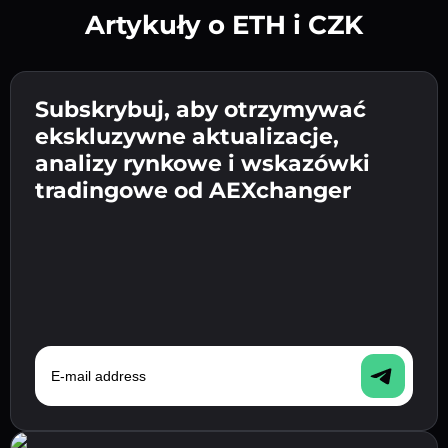
Artykuły o ETH i CZK
Utwórz silne hasło 👉 przejdź do weryfikacji.
Wpisz adres swojego portfela
Subskrybuj, aby otrzymywać
Wyślij depozyt 👉 odbierz kryptowalutę lub
kryptowalutowego 👉 przejdź do następnego
ekskluzywne aktualizacje,
walutę fiat w swoim portfelu.
Potwierdź swoją tożsamość 👉 przejdź do
kroku.
analizy rynkowe i wskazówki
ostatniego kroku.
tradingowe od AEXchanger
E-mail address