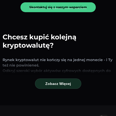
Skontaktuj się z naszym wsparciem
Chcesz kupić kolejną
kryptowalutę?
Rynek kryptowalut nie kończy się na jednej monecie - i Ty
też nie powinieneś.
Odkryj szeroki wybór aktywów cyfrowych dostępnych do
wymiany i handlu na naszej platformie. Niezależnie od
tego, czy szukasz uznanych stablecoinów, obiecujących
Zobacz Więcej
altcoinów czy nowych trendujących tokenów – znajdziesz
je wszystkie w jednym miejscu.
Nasza strona Rynku zapewnia ceny w czasie
rzeczywistym, szczegółowe wykresy i szybkie narzędzia
konwersji, które pomogą Ci podejmować świadome