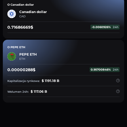
O Canadian dollar
Canadian dollar
CAD
0.71686669$
-0.0060926%
24h
O PEPE ETH
PEPE ETH
ETH
0.00000288$
0.95700846%
24h
$ 1191.18 B
Kapitalizacja rynkowa:
$ 117.06 B
Wolumen 24h: