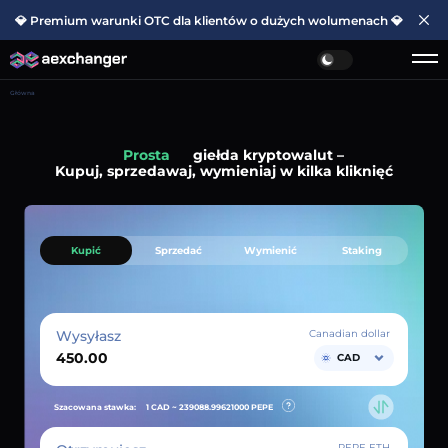
💎 Premium warunki OTC dla klientów o dużych wolumenach 💎
Główna
Prosta
giełda kryptowalut –
Kupuj, sprzedawaj, wymieniaj w kilka kliknięć
Kupić
Sprzedać
Wymienić
Staking
Wysyłasz
Canadian dollar
CAD
Szacowana stawka:
1 CAD ~
239088.99621000
PEPE
PEPE ETH