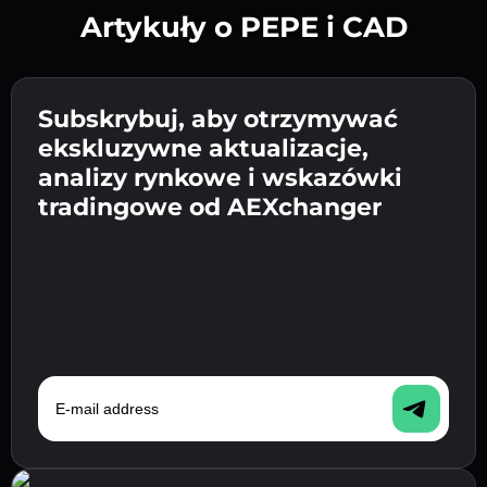
Artykuły o PEPE i CAD
Utwórz silne hasło 👉 przejdź do weryfikacji.
Wpisz adres swojego portfela
Subskrybuj, aby otrzymywać
Wyślij depozyt 👉 odbierz kryptowalutę lub
kryptowalutowego 👉 przejdź do następnego
ekskluzywne aktualizacje,
walutę fiat w swoim portfelu.
Potwierdź swoją tożsamość 👉 przejdź do
kroku.
analizy rynkowe i wskazówki
ostatniego kroku.
tradingowe od AEXchanger
E-mail address