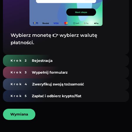
Wybierz monetę 👉 wybierz walutę
płatności.
Rejestracja
Krok 2
Wypełnij formularz
Krok 3
Zweryfikuj swoją tożsamość
Krok 4
Zapłać i odbierz krypto/fiat
Krok 5
Wymiana