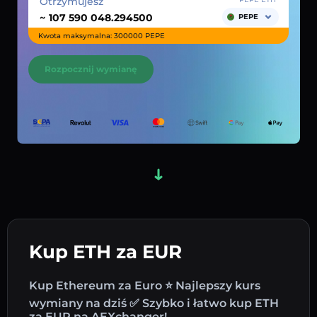
Otrzymujesz
~
PEPE
Kwota maksymalna: 300000 PEPE
Rozpocznij wymianę
Kup ETH za EUR
Kup Ethereum za Euro ⭐ Najlepszy kurs
wymiany na dziś ✅ Szybko i łatwo kup ETH
za EUR na AEXchanger!