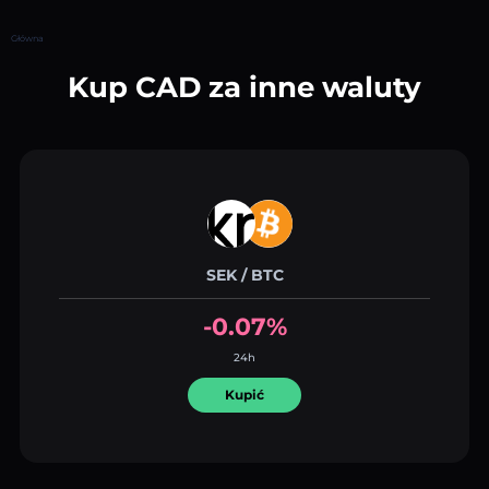
Główna
Kup CAD za inne waluty
SEK / BTC
-0.07%
24h
Kupić