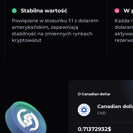
Stabilna wartość
W p
Powiązane w stosunku 1:1 z dolarem
Każda m
amerykańskim, zapewniają
dolara
stabilność na zmiennych rynkach
aktywa
kryptowalut
rezerw
O Canadian dollar
Canadian doll
CAD
0.71372932$