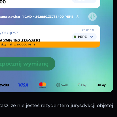
ana stawka:
1 CAD ~
242880.33785400
PEPE
PEPE ETH
ymujesz
PEPE
aksymalna: 300000 PEPE
zpocznij wymianę
sz, że nie jesteś rezydentem jurysdykcji objętej