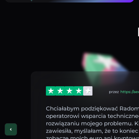
przez
https://a
Chciałabym podziękować Radomi
operatorowi wsparcia techniczn
rozwiązaniu mojego problemu. Ki
zawiesiła, myślałam, że to koniec 
zobaczę moich euro ani kryptowal