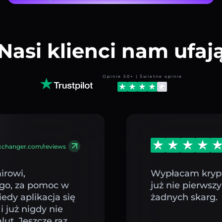
Nasi klienci nam ufaj
Opinie 50+ | Świetne opinie
exchanger.com/reviews
rowi,
Wypłacam kryp
ego, za pomoc w
już nie pierwsz
edy aplikacja się
żadnych skarg.
i już nigdy nie
ut. Jeszcze raz