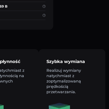
.69 B
płynność
Szybka wymiana
atychmiast z
Realizuj wymiany
łynnością na
natychmiast z
ywnych
zoptymalizowaną
prędkością
przetwarzania.