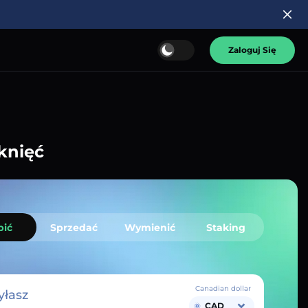
Zaloguj Się
knięć
pić
Sprzedać
Wymienić
Staking
Canadian dollar
łasz
CAD