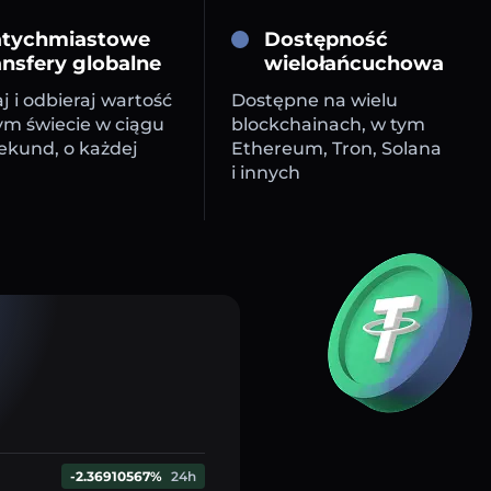
tychmiastowe
Dostępność
ansfery globalne
wielołańcuchowa
j i odbieraj wartość
Dostępne na wielu
ym świecie w ciągu
blockchainach, w tym
sekund, o każdej
Ethereum, Tron, Solana
i innych
-2.36910567%
24h