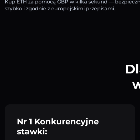
Kup ETH za pomocą GBP w kilka sekund — bezpieczn
szybko i zgodnie z europejskimi przepisami.
Dl
w
Nr 1 Konkurencyjne
stawki: