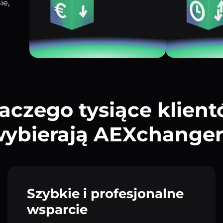
ie,
aczego tysiące klien
ybierają AEXchange
Szybkie i profesjonalne
wsparcie