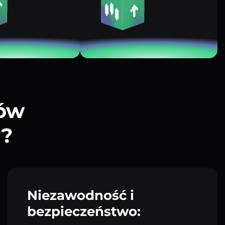
tów
r?
Niezawodność i
bezpieczeństwo: