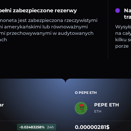
ełni zabezpieczone rezerwy
Na
tr
oneta jest zabezpieczona rzeczywistymi
mi amerykańskimi lub równoważnymi
Wysyła
mi przechowywanymi w audytowanych
na cał
ach
kilku 
porze
O PEPE ETH
ar
PEPE ETH
ETH
0.00000281$
-0.02483258%
24h