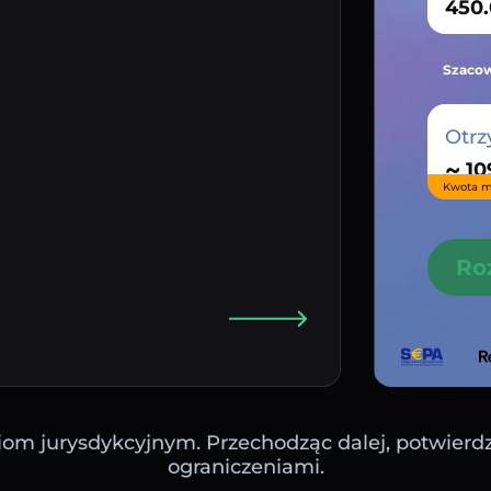
Szacow
Otrz
~
Kwota m
Ro
iom jurysdykcyjnym. Przechodząc dalej, potwierdza
ograniczeniami.