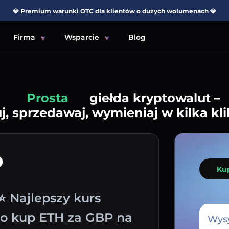
💎 Premium warunki OTC dla klientów o dużych wolumenach 💎
Firma
Wsparcie
Blog
Prosta
giełda kryptowalut –
j, sprzedawaj, wymieniaj w kilka kli
P
Ku
⭐ Najlepszy kurs
wo kup ETH za GBP na
Wysy