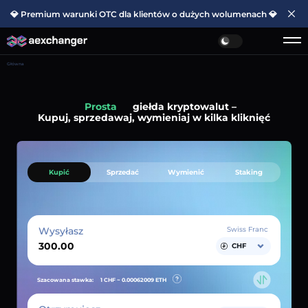
💎 Premium warunki OTC dla klientów o dużych wolumenach 💎
Główna
Prosta
giełda kryptowalut –
Kupuj, sprzedawaj, wymieniaj w kilka kliknięć
Kupić
Sprzedać
Wymienić
Staking
Wysyłasz
Swiss Franc
CHF
Szacowana stawka:
1 CHF ~
0.00062009
ETH