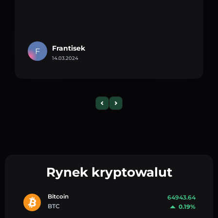
Frantisek
F
14.03.2024
Rynek kryptowalut
Bitcoin
64943.64
BTC
0.19%