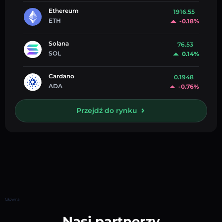
Ethereum
1916.55
ETH
-0.18%
Solana
76.53
SOL
0.14%
Cardano
0.1948
ADA
-0.76%
Przejdź do rynku
Główna
Nasi partnerzy