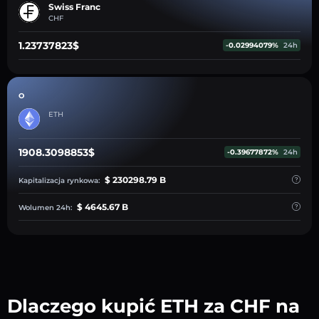
Swiss Franc
CHF
1.23737823$
-0.02994079%
24h
O
ETH
1908.3098853$
-0.39677872%
24h
$ 230298.79 B
Kapitalizacja rynkowa:
$ 4645.67 B
Wolumen 24h:
Dlaczego kupić ETH za CHF na