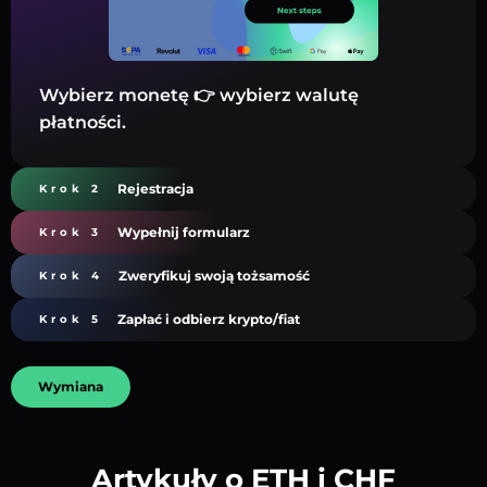
Wybierz monetę 👉 wybierz walutę
płatności.
Rejestracja
Krok 2
Wypełnij formularz
Krok 3
Zweryfikuj swoją tożsamość
Krok 4
Zapłać i odbierz krypto/fiat
Krok 5
Wymiana
Artykuły o ETH i CHF