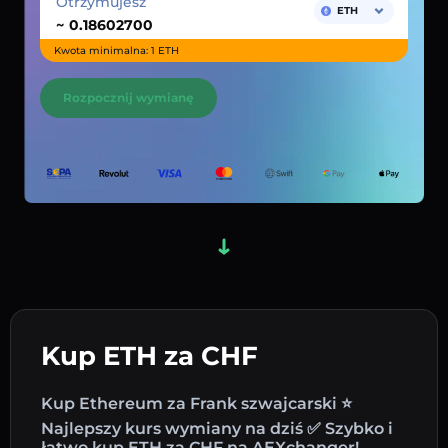
Otrzymujesz
ETH
~
Kwota minimalna: 1 ETH
Rozpocznij wymianę
Kup ETH za CHF
Kup Ethereum za Frank szwajcarski ⭐
Najlepszy kurs wymiany na dziś ✅ Szybko i
łatwo kup ETH za CHF na AEXchanger!