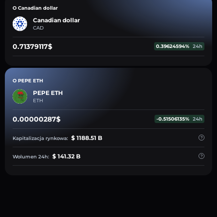
O Canadian dollar
Canadian dollar
CAD
0.71379117$
0.39624594%
24h
O PEPE ETH
PEPE ETH
ETH
0.00000287$
-0.51506135%
24h
$ 1188.51 B
Kapitalizacja rynkowa:
$ 141.32 B
Wolumen 24h: