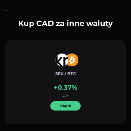
Główna
Kup CAD za inne waluty
SEK / BTC
+0.37%
24h
Kupić