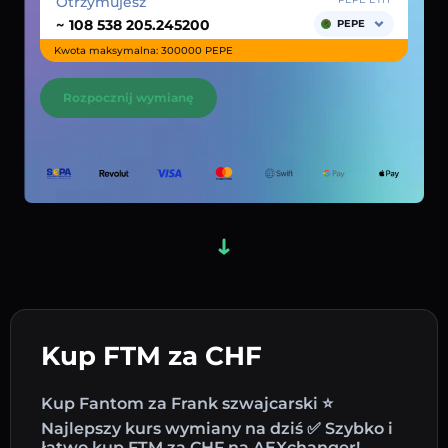
Otrzymujesz
~
PEPE
Kwota maksymalna: 300000 PEPE
Rozpocznij wymianę
Kup FTM za CHF
Kup Fantom za Frank szwajcarski ⭐
Najlepszy kurs wymiany na dziś ✅ Szybko i
łatwo kup FTM za CHF na AEXchanger!