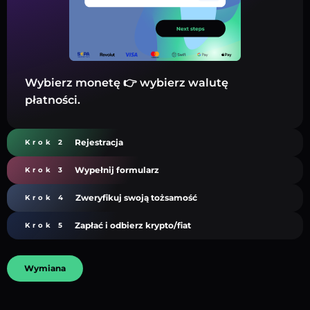
Wybierz monetę 👉 wybierz walutę
płatności.
Rejestracja
Krok 2
Wypełnij formularz
Krok 3
Zweryfikuj swoją tożsamość
Krok 4
Zapłać i odbierz krypto/fiat
Krok 5
Wymiana