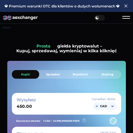
💎 Premium warunki OTC dla klientów o dużych wolumenach 💎
Główna
Prosta
giełda kryptowalut –
Kupuj, sprzedawaj, wymieniaj w kilka kliknięć
Kupić
Sprzedać
Wymienić
Staking
Wysyłasz
Canadian dollar
CAD
Szacowana stawka:
1 CAD ~
241196.01165600
PEPE
PEPE ETH