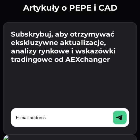
Artykuły o PEPE i CAD
Utwórz silne hasło 👉 przejdź do weryfikacji.
Wpisz adres swojego portfela
Subskrybuj, aby otrzymywać
Wyślij depozyt 👉 odbierz kryptowalutę lub
kryptowalutowego 👉 przejdź do następnego
ekskluzywne aktualizacje,
walutę fiat w swoim portfelu.
Potwierdź swoją tożsamość 👉 przejdź do
kroku.
analizy rynkowe i wskazówki
ostatniego kroku.
tradingowe od AEXchanger
E-mail address