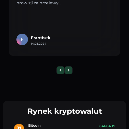
prowizji za przelewy...
Frantisek
F
14.03.2024
Rynek kryptowalut
Bitcoin
64664.19