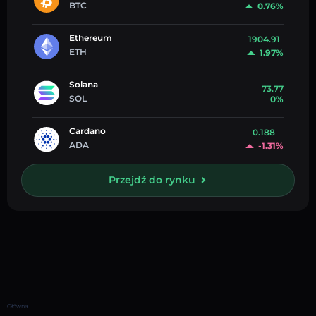
BTC
0.76%
Ethereum
1904.91
ETH
1.97%
Solana
73.77
SOL
0%
Cardano
0.188
ADA
-1.31%
Przejdź do rynku
Główna