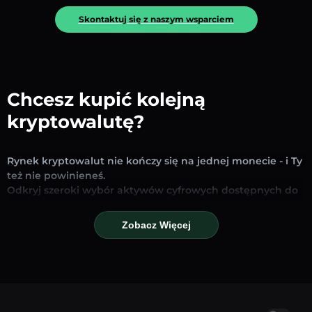
Skontaktuj się z naszym wsparciem
Chcesz kupić kolejną
kryptowalutę?
Rynek kryptowalut nie kończy się na jednej monecie - i Ty
też nie powinieneś.
Odkryj szeroki wybór aktywów cyfrowych dostępnych do
wymiany i handlu na naszej platformie. Niezależnie od
tego, czy szukasz uznanych stablecoinów, obiecujących
Zobacz Więcej
altcoinów czy nowych trendujących tokenów – znajdziesz
je wszystkie w jednym miejscu.
Nasza strona Rynku zapewnia ceny w czasie
rzeczywistym, szczegółowe wykresy i szybkie narzędzia
konwersji, które pomogą Ci podejmować świadome