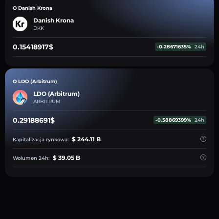
O Danish Krona
Danish Krona
DKK
0.15418917$
-0.28671635%
24h
O LDO (Arbitrum)
LDO (Arbitrum)
ARBITRUM
0.29188691$
-0.58869399%
24h
$ 244.11 B
Kapitalizacja rynkowa:
$ 39.05 B
Wolumen 24h: