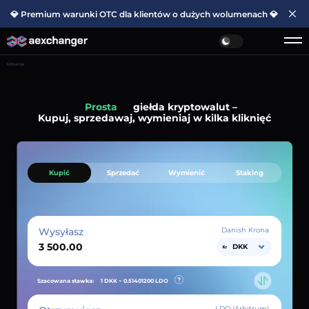
💎 Premium warunki OTC dla klientów o dużych wolumenach 💎
Główna
Prosta
giełda kryptowalut –
Kupuj, sprzedawaj, wymieniaj w kilka kliknięć
Kupić
Sprzedać
Wymienić
Staking
Wysyłasz
Danish Krona
DKK
Szacowana stawka:
1 DKK ~
0.51401200
LDO
LDO (Arbitrum)