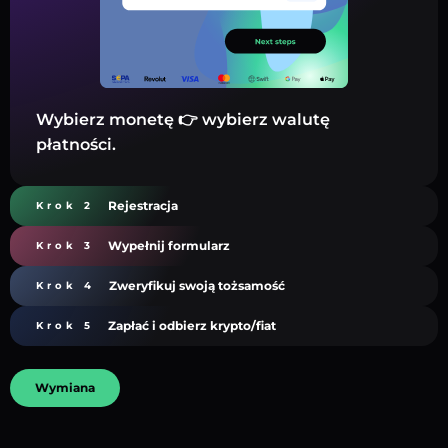
Wybierz monetę 👉 wybierz walutę
płatności.
Rejestracja
Krok 2
Wypełnij formularz
Krok 3
Zweryfikuj swoją tożsamość
Krok 4
Zapłać i odbierz krypto/fiat
Krok 5
Wymiana