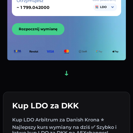
Otrzymujesz
~
LDO
Rozpocznij wymianę
Kup LDO za DKK
Kup LDO Arbitrum za Danish Krona ⭐
Najlepszy kurs wymiany na dziś ✅ Szybko i
łatwo kup LDO za DKK na AEXchanger!