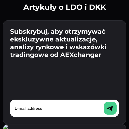
Artykuły o LDO i DKK
Utwórz silne hasło 👉 przejdź do weryfikacji.
Wpisz adres swojego portfela
Subskrybuj, aby otrzymywać
Wyślij depozyt 👉 odbierz kryptowalutę lub
kryptowalutowego 👉 przejdź do następnego
ekskluzywne aktualizacje,
walutę fiat w swoim portfelu.
Potwierdź swoją tożsamość 👉 przejdź do
kroku.
analizy rynkowe i wskazówki
ostatniego kroku.
tradingowe od AEXchanger
E-mail address