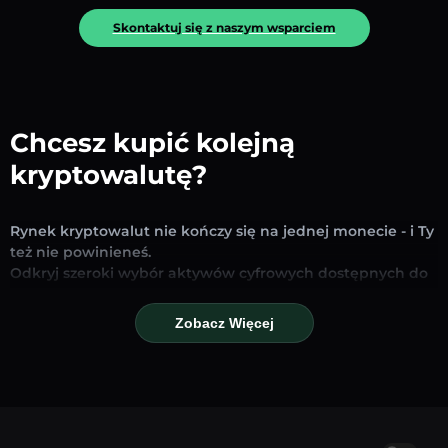
Skontaktuj się z naszym wsparciem
Chcesz kupić kolejną
kryptowalutę?
Rynek kryptowalut nie kończy się na jednej monecie - i Ty
też nie powinieneś.
Odkryj szeroki wybór aktywów cyfrowych dostępnych do
wymiany i handlu na naszej platformie. Niezależnie od
tego, czy szukasz uznanych stablecoinów, obiecujących
Zobacz Więcej
altcoinów czy nowych trendujących tokenów – znajdziesz
je wszystkie w jednym miejscu.
Nasza strona Rynku zapewnia ceny w czasie
rzeczywistym, szczegółowe wykresy i szybkie narzędzia
konwersji, które pomogą Ci podejmować świadome