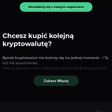
Skontaktuj się z naszym wsparciem
Chcesz kupić kolejną
kryptowalutę?
Rynek kryptowalut nie kończy się na jednej monecie - i Ty
też nie powinieneś.
Odkryj szeroki wybór aktywów cyfrowych dostępnych do
wymiany i handlu na naszej platformie. Niezależnie od
tego, czy szukasz uznanych stablecoinów, obiecujących
Zobacz Więcej
altcoinów czy nowych trendujących tokenów – znajdziesz
je wszystkie w jednym miejscu.
Nasza strona Rynku zapewnia ceny w czasie
rzeczywistym, szczegółowe wykresy i szybkie narzędzia
konwersji, które pomogą Ci podejmować świadome