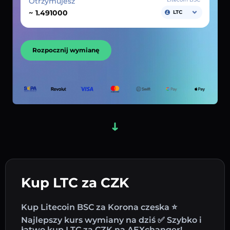
Otrzymujesz
~
LTC
Rozpocznij wymianę
Kup LTC za CZK
Kup Litecoin BSC za Korona czeska ⭐
Najlepszy kurs wymiany na dziś ✅ Szybko i
łatwo kup LTC za CZK na AEXchanger!