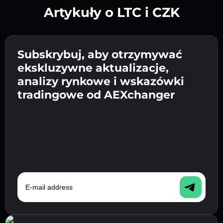
Artykuły o LTC i CZK
Utwórz silne hasło 👉 przejdź do weryfikacji.
Wpisz adres swojego portfela
Subskrybuj, aby otrzymywać
Wyślij depozyt 👉 odbierz kryptowalutę lub
kryptowalutowego 👉 przejdź do następnego
ekskluzywne aktualizacje,
walutę fiat w swoim portfelu.
Potwierdź swoją tożsamość 👉 przejdź do
kroku.
analizy rynkowe i wskazówki
ostatniego kroku.
tradingowe od AEXchanger
E-mail address