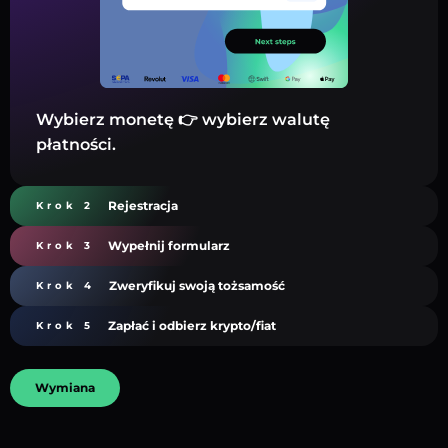
Wybierz monetę 👉 wybierz walutę
płatności.
Rejestracja
Krok 2
Wypełnij formularz
Krok 3
Zweryfikuj swoją tożsamość
Krok 4
Zapłać i odbierz krypto/fiat
Krok 5
Wymiana