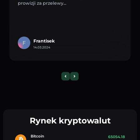
prowizji za przelewy...
Frantisek
F
14.03.2024
Rynek kryptowalut
Bitcoin
65054.18