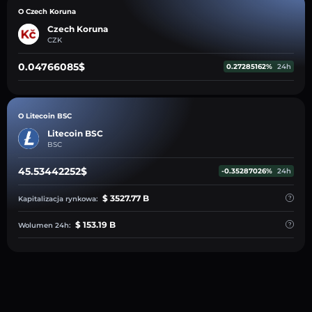
O Czech Koruna
Czech Koruna
CZK
0.04766085$
0.27285162%
24h
O Litecoin BSC
Litecoin BSC
BSC
45.53442252$
-0.35287026%
24h
$ 3527.77 B
Kapitalizacja rynkowa:
$ 153.19 B
Wolumen 24h: