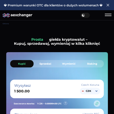
💎 Premium warunki OTC dla klientów o dużych wolumenach 💎
Główna
Prosta
giełda kryptowalut –
Kupuj, sprzedawaj, wymieniaj w kilka kliknięć
Kupić
Sprzedać
Wymienić
Staking
Wysyłasz
Czech Koruna
CZK
Szacowana stawka:
1 CZK ~
0.00099400
LTC
Litecoin BSC