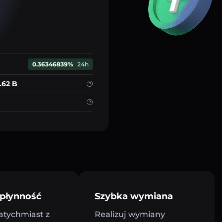
0.36346839%
24h
.62 B
płynność
Szybka wymiana
atychmiast z
Realizuj wymiany