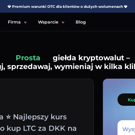
💎 Premium warunki OTC dla klientów o dużych wolumenach 💎
Firma
Wsparcie
Blog
Prosta
giełda kryptowalut –
j, sprzedawaj, wymieniaj w kilka kli
Ku
a ⭐ Najlepszy kurs
wo kup LTC za DKK na
Wysy