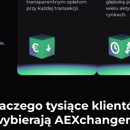
transparentnym opłatom
głęboką p
przy każdej transakcji.
wielu akt
rynkach.
e,
aczego tysiące klien
ybierają AEXchange