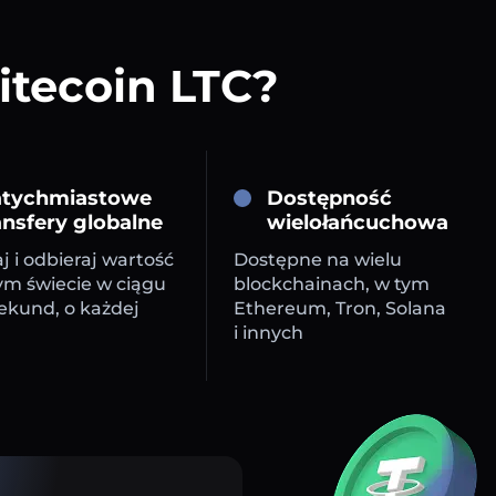
itecoin LTC?
tychmiastowe
Dostępność
ansfery globalne
wielołańcuchowa
j i odbieraj wartość
Dostępne na wielu
ym świecie w ciągu
blockchainach, w tym
sekund, o każdej
Ethereum, Tron, Solana
i innych