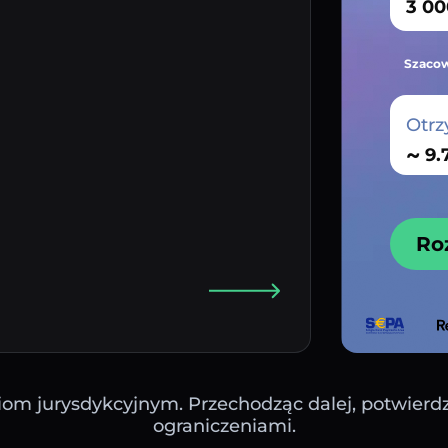
Szacow
Otrz
~
Ro
iom jurysdykcyjnym. Przechodząc dalej, potwierdza
ograniczeniami.