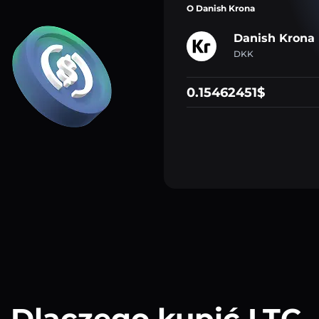
O Danish Krona
Danish Krona
DKK
0.15462451$
Dlaczego kupić LTC