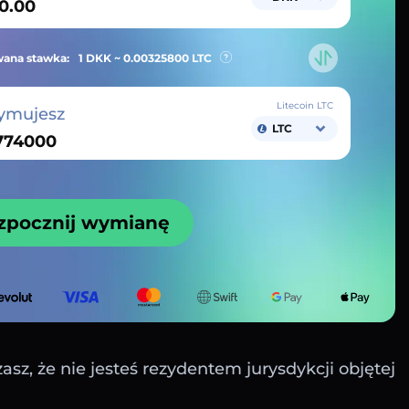
ana stawka:
1 DKK ~
0.00325800
LTC
Litecoin LTC
ymujesz
LTC
zpocznij wymianę
sz, że nie jesteś rezydentem jurysdykcji objętej