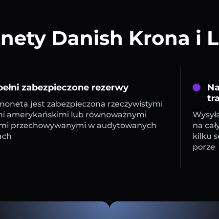
ety Danish Krona i L
ełni zabezpieczone rezerwy
Na
tr
oneta jest zabezpieczona rzeczywistymi
mi amerykańskimi lub równoważnymi
Wysyła
mi przechowywanymi w audytowanych
na cał
ach
kilku 
porze