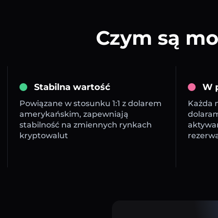
Czym są mon
Stabilna wartość
W p
Powiązane w stosunku 1:1 z dolarem
Każda m
amerykańskim, zapewniają
dolara
stabilność na zmiennych rynkach
aktywa
kryptowalut
rezerw