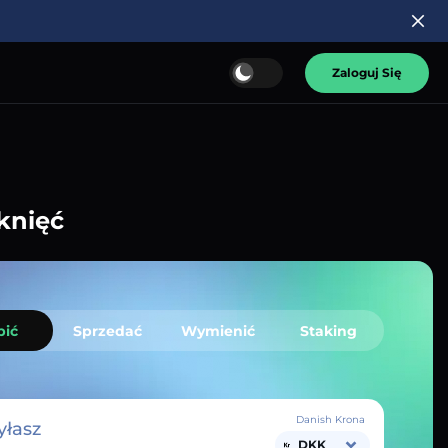
Zaloguj Się
knięć
pić
Sprzedać
Wymienić
Staking
Danish Krona
łasz
DKK