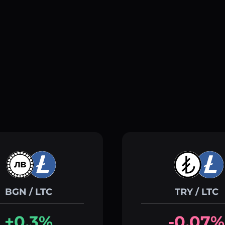
BGN / LTC
TRY / LTC
+0.3%
-0.07%