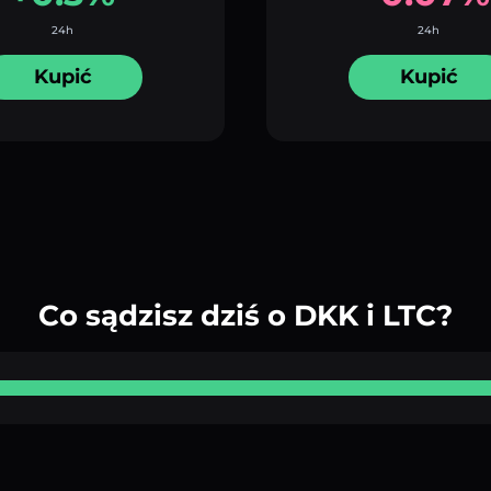
24h
24h
Kupić
Kupić
Co sądzisz dziś o DKK i LTC?