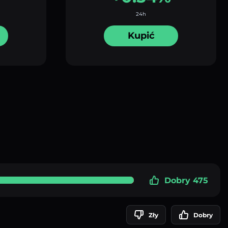
24h
Kupić
Dobry 475
Zły
Dobry