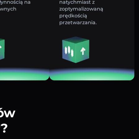
łynnością na
natychmiast z
ywnych
zoptymalizowaną
prędkością
przetwarzania.
tów
r?