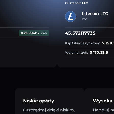
O Litecoin LTC
Litecoin LTC
LTC
45.57211773$
0.2966141%
24h
$ 3530
Kapitalizacja rynkowa:
$ 170.32 B
Wolumen 24h:
Niskie opłaty
Wysoka 
Oszczędzaj dzięki niskim,
Handluj n