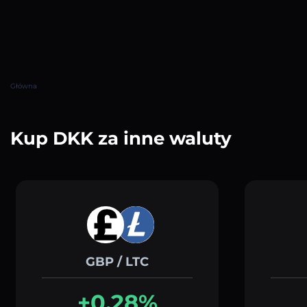
Główna
Kup DKK za inne waluty
GBP / LTC
+0.28%