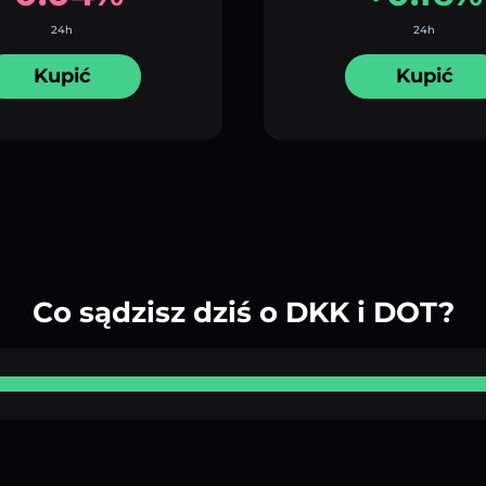
24h
24h
Kupić
Kupić
Co sądzisz dziś o DKK i DOT?