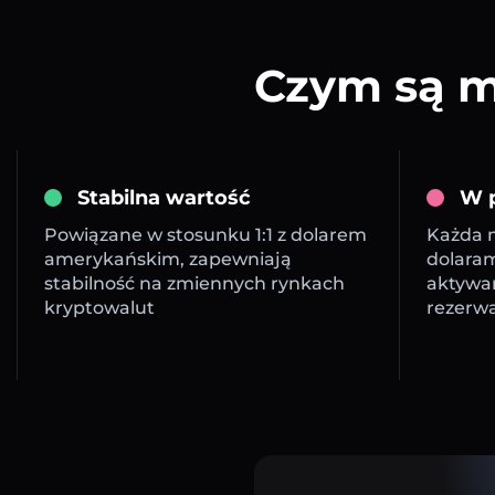
Czym są m
Stabilna wartość
W p
Powiązane w stosunku 1:1 z dolarem
Każda m
amerykańskim, zapewniają
dolara
stabilność na zmiennych rynkach
aktywa
kryptowalut
rezerw