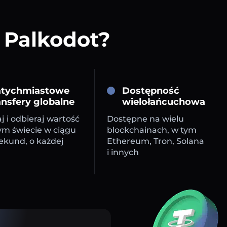
 Palkodot?
tychmiastowe
Dostępność
ansfery globalne
wielołańcuchowa
j i odbieraj wartość
Dostępne na wielu
ym świecie w ciągu
blockchainach, w tym
sekund, o każdej
Ethereum, Tron, Solana
i innych