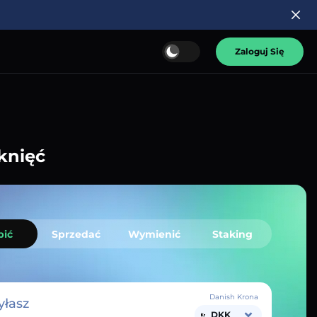
Zaloguj Się
knięć
pić
Sprzedać
Wymienić
Staking
Danish Krona
łasz
DKK