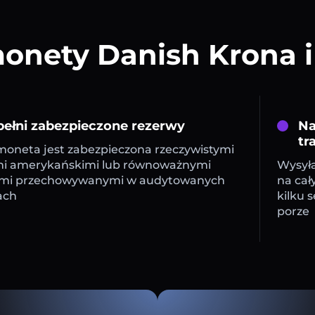
onety Danish Krona i
ełni zabezpieczone rezerwy
Na
tr
oneta jest zabezpieczona rzeczywistymi
mi amerykańskimi lub równoważnymi
Wysyła
mi przechowywanymi w audytowanych
na cał
ach
kilku 
porze