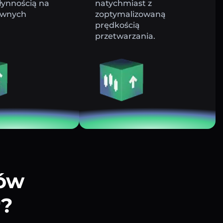
łynnością na
natychmiast z
ywnych
zoptymalizowaną
prędkością
przetwarzania.
tów
r?