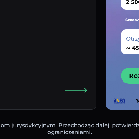
Szacow
Otrz
~
Ro
iom jurysdykcyjnym. Przechodząc dalej, potwierdza
ograniczeniami.