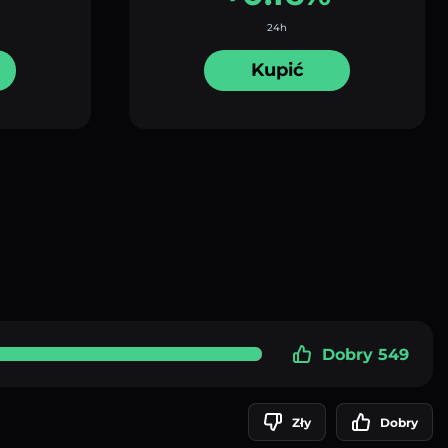
24h
Kupić
Dobry 549
Zły
Dobry