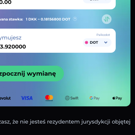
ana stawka:
1 DKK ~
0.18156800
DOT
Palkodot
ymujesz
DOT
zpocznij wymianę
sz, że nie jesteś rezydentem jurysdykcji objętej