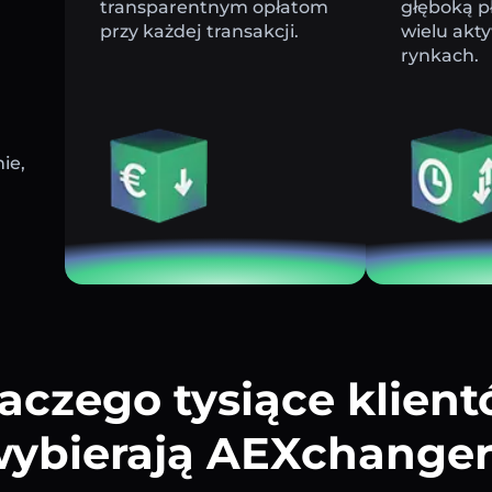
transparentnym opłatom
głęboką p
przy każdej transakcji.
wielu akt
rynkach.
ie,
aczego tysiące klien
ybierają AEXchange