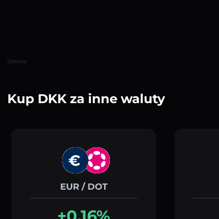
Główna
Kup DKK za inne waluty
EUR / DOT
+0.16%