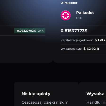
O Palkodot
Palkodot
DOT
0.81537773$
-0.08322702%
24h
$ 1383
Kapitalizacja rynkowa:
$ 62.92 B
Wolumen 24h:
Niskie opłaty
Wysoka 
Oszczędzaj dzięki niskim,
Handluj n