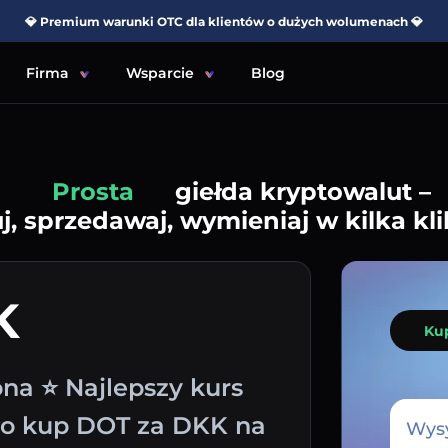
💎 Premium warunki OTC dla klientów o dużych wolumenach 💎
Firma
Wsparcie
Blog
Prosta
giełda kryptowalut –
j, sprzedawaj, wymieniaj w kilka kli
K
Ku
na ⭐ Najlepszy kurs
wo kup DOT za DKK na
Wysy