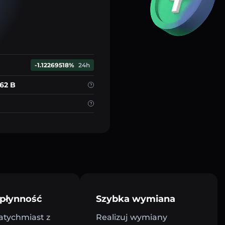
-1.12269518%
24h
.62 B
płynność
Szybka wymiana
atychmiast z
Realizuj wymiany