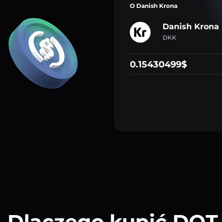
O Danish Krona
Danish Krona
DKK
0.15430499$
Dlaczego kupić DOT