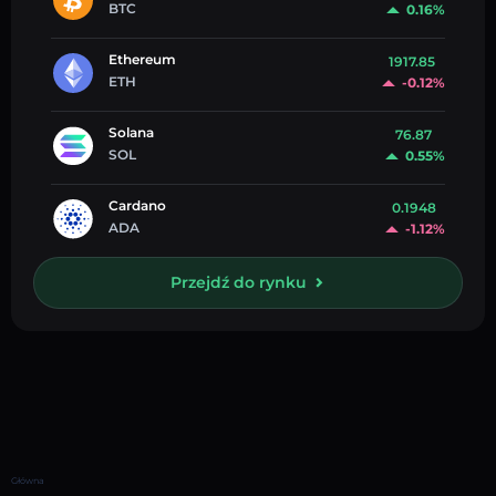
BTC
0.16%
Ethereum
1917.85
ETH
-0.12%
Solana
76.87
SOL
0.55%
Cardano
0.1948
ADA
-1.12%
Przejdź do rynku
Główna