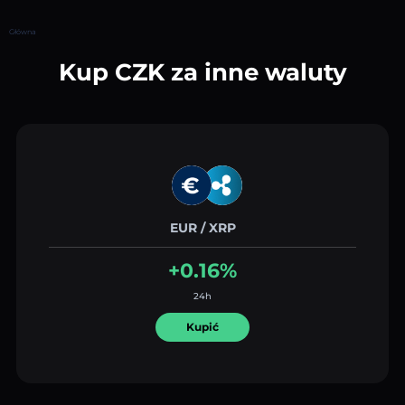
Główna
Kup CZK za inne waluty
EUR / XRP
+0.16%
24h
Kupić