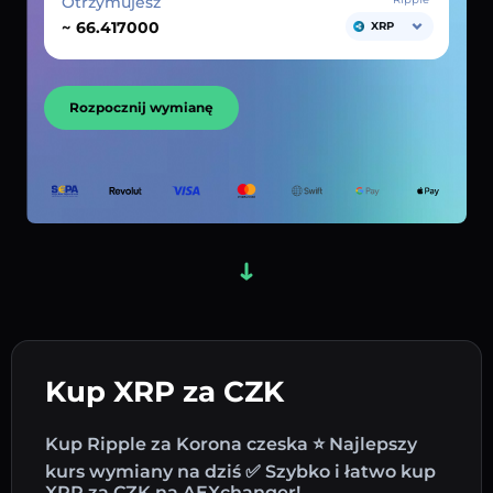
Otrzymujesz
~
XRP
Rozpocznij wymianę
Kup XRP za CZK
Kup Ripple za Korona czeska ⭐ Najlepszy
kurs wymiany na dziś ✅ Szybko i łatwo kup
XRP za CZK na AEXchanger!