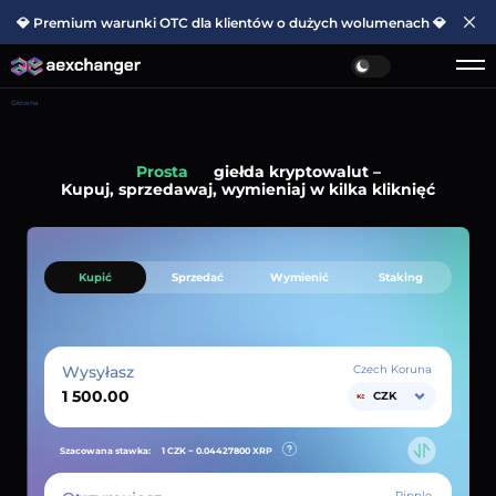
💎 Premium warunki OTC dla klientów o dużych wolumenach 💎
Główna
Prosta
giełda kryptowalut –
Kupuj, sprzedawaj, wymieniaj w kilka kliknięć
Kupić
Sprzedać
Wymienić
Staking
Wysyłasz
Czech Koruna
CZK
Szacowana stawka:
1 CZK ~
0.04427800
XRP
Ripple