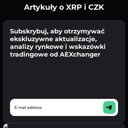
Artykuły o XRP i CZK
Utwórz silne hasło 👉 przejdź do weryfikacji.
Wpisz adres swojego portfela
Subskrybuj, aby otrzymywać
Wyślij depozyt 👉 odbierz kryptowalutę lub
kryptowalutowego 👉 przejdź do następnego
ekskluzywne aktualizacje,
walutę fiat w swoim portfelu.
Potwierdź swoją tożsamość 👉 przejdź do
kroku.
analizy rynkowe i wskazówki
ostatniego kroku.
tradingowe od AEXchanger
E-mail address