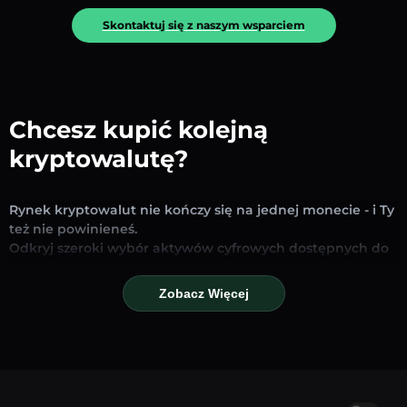
Skontaktuj się z naszym wsparciem
Chcesz kupić kolejną
kryptowalutę?
Rynek kryptowalut nie kończy się na jednej monecie - i Ty
też nie powinieneś.
Odkryj szeroki wybór aktywów cyfrowych dostępnych do
wymiany i handlu na naszej platformie. Niezależnie od
tego, czy szukasz uznanych stablecoinów, obiecujących
Zobacz Więcej
altcoinów czy nowych trendujących tokenów – znajdziesz
je wszystkie w jednym miejscu.
Nasza strona Rynku zapewnia ceny w czasie
rzeczywistym, szczegółowe wykresy i szybkie narzędzia
konwersji, które pomogą Ci podejmować świadome