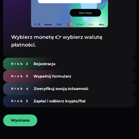
Wybierz monetę 👉 wybierz walutę
płatności.
Rejestracja
Krok 2
Wypełnij formularz
Krok 3
Zweryfikuj swoją tożsamość
Krok 4
Zapłać i odbierz krypto/fiat
Krok 5
Wymiana