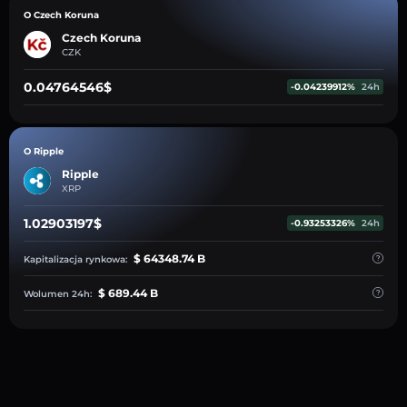
O Czech Koruna
Czech Koruna
CZK
0.04764546$
-0.04239912%
24h
O Ripple
Ripple
XRP
1.02903197$
-0.93253326%
24h
$ 64348.74 B
Kapitalizacja rynkowa:
$ 689.44 B
Wolumen 24h: