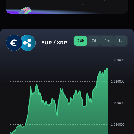
24h
7d
1m
1y
EUR / XRP
1.120000
1.110000
1.100000
1.090000