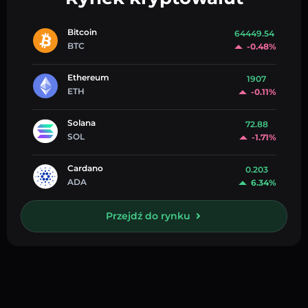
Bitcoin
64449.54
BTC
-0.48%
Ethereum
1907
ETH
-0.11%
Solana
72.88
SOL
-1.71%
Cardano
0.203
ADA
6.34%
Przejdź do rynku