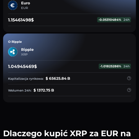
Euro
EUR
1.15461498$
-0.05310484%
24h
O Ripple
Ripple
XRP
1.04945469$
-1.01825286%
24h
$ 65625.84 B
Kapitalizacja rynkowa:
$ 1372.75 B
Wolumen 24h:
Dlaczego kupić XRP za EUR na