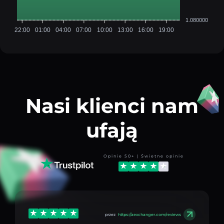
1.080000
22:00
01:00
04:00
07:00
10:00
13:00
16:00
19:00
Nasi klienci nam
ufają
Opinie 50+ | Świetne opinie
przez
https://aexchanger.com/reviews