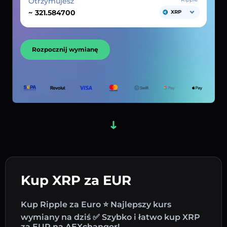
Otrzymujesz
~
XRP
Rozpocznij wymianę
Kup XRP za EUR
Kup Ripple za Euro ⭐ Najlepszy kurs
wymiany na dziś ✅ Szybko i łatwo kup XRP
za EUR na AEXchanger!