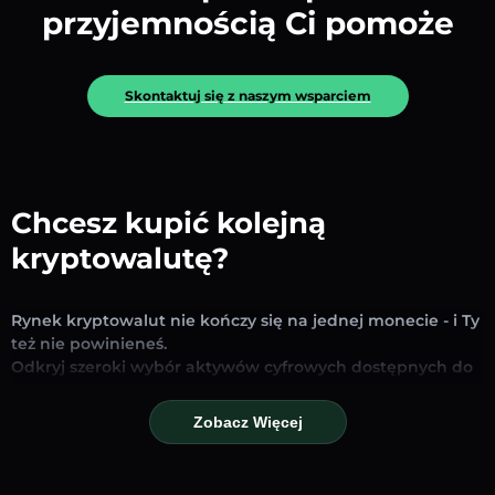
przyjemnością Ci pomoże
Skontaktuj się z naszym wsparciem
Chcesz kupić kolejną
kryptowalutę?
Rynek kryptowalut nie kończy się na jednej monecie - i Ty
też nie powinieneś.
Odkryj szeroki wybór aktywów cyfrowych dostępnych do
wymiany i handlu na naszej platformie. Niezależnie od
tego, czy szukasz uznanych stablecoinów, obiecujących
Zobacz Więcej
altcoinów czy nowych trendujących tokenów – znajdziesz
je wszystkie w jednym miejscu.
Nasza strona Rynku zapewnia ceny w czasie