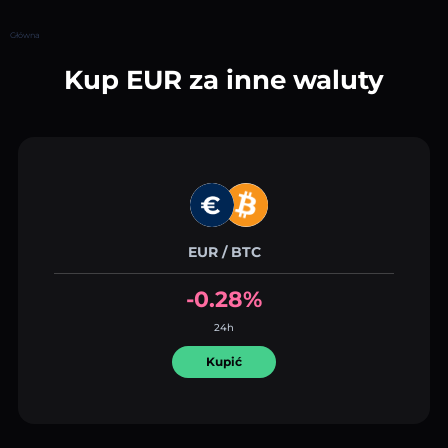
Główna
Kup EUR za inne waluty
EUR / BTC
-0.28%
24h
Kupić