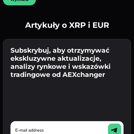
Artykuły o XRP i EUR
Utwórz silne hasło 👉 przejdź do weryfikacji.
Wpisz adres swojego portfela
Subskrybuj, aby otrzymywać
Wyślij depozyt 👉 odbierz kryptowalutę lub
kryptowalutowego 👉 przejdź do następnego
ekskluzywne aktualizacje,
walutę fiat w swoim portfelu.
Potwierdź swoją tożsamość 👉 przejdź do
kroku.
analizy rynkowe i wskazówki
ostatniego kroku.
tradingowe od AEXchanger
E-mail address