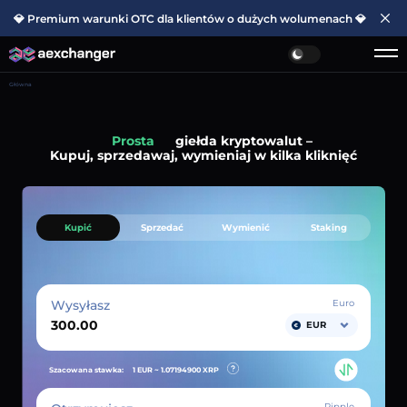
💎 Premium warunki OTC dla klientów o dużych wolumenach 💎
Główna
Szybka
giełda kryptowalut –
Kupuj, sprzedawaj, wymieniaj w kilka kliknięć
Kupić
Sprzedać
Wymienić
Staking
Wysyłasz
Euro
EUR
Szacowana stawka:
1 EUR ~
1.07194900
XRP
Ripple