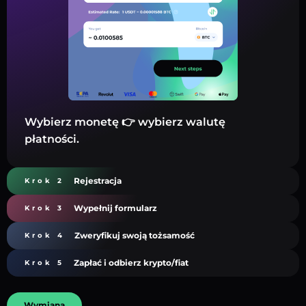
Wybierz monetę 👉 wybierz walutę
płatności.
Rejestracja
Krok 2
Wypełnij formularz
Krok 3
Zweryfikuj swoją tożsamość
Krok 4
Zapłać i odbierz krypto/fiat
Krok 5
Wymiana