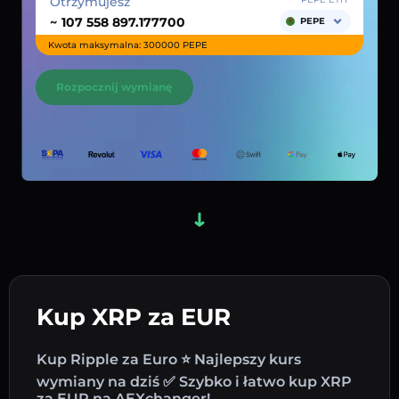
Otrzymujesz
~
PEPE
Kwota maksymalna: 300000 PEPE
Rozpocznij wymianę
Kup XRP za EUR
Kup Ripple za Euro ⭐ Najlepszy kurs
wymiany na dziś ✅ Szybko i łatwo kup XRP
za EUR na AEXchanger!