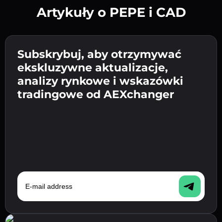
Artykuły o PEPE i CAD
Utwórz silne hasło 👉 przejdź do weryfikacji.
Wpisz adres swojego portfela
Subskrybuj, aby otrzymywać
Wyślij depozyt 👉 odbierz kryptowalutę lub
kryptowalutowego 👉 przejdź do następnego
ekskluzywne aktualizacje,
walutę fiat w swoim portfelu.
Potwierdź swoją tożsamość 👉 przejdź do
kroku.
analizy rynkowe i wskazówki
ostatniego kroku.
tradingowe od AEXchanger
E-mail address