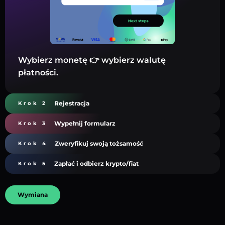
Wybierz monetę 👉 wybierz walutę
płatności.
Rejestracja
Krok 2
Wypełnij formularz
Krok 3
Zweryfikuj swoją tożsamość
Krok 4
Zapłać i odbierz krypto/fiat
Krok 5
Wymiana