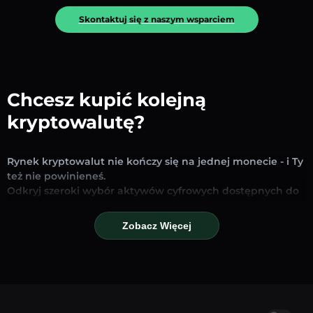
Skontaktuj się z naszym wsparciem
Chcesz kupić kolejną
kryptowalutę?
Rynek kryptowalut nie kończy się na jednej monecie - i Ty
też nie powinieneś.
Odkryj szeroki wybór aktywów cyfrowych dostępnych do
wymiany i handlu na naszej platformie. Niezależnie od
tego, czy szukasz uznanych stablecoinów, obiecujących
Zobacz Więcej
altcoinów czy nowych trendujących tokenów – znajdziesz
je wszystkie w jednym miejscu.
Nasza strona Rynku zapewnia ceny w czasie
rzeczywistym, szczegółowe wykresy i szybkie narzędzia
konwersji, które pomogą Ci podejmować świadome