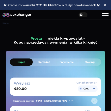
💎 Premium warunki OTC dla klientów o dużych wolumenach 💎
Główna
Prosta
giełda kryptowalut –
Kupuj, sprzedawaj, wymieniaj w kilka kliknięć
Kupić
Sprzedać
Wymienić
Staking
Wysyłasz
Canadian dollar
CAD
Szacowana stawka:
1 CAD ~
239019.77150600
PEPE
PEPE ETH