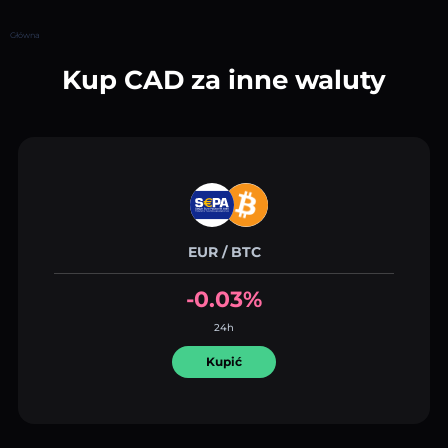
Główna
Kup CAD za inne waluty
EUR / BTC
-0.03%
24h
Kupić