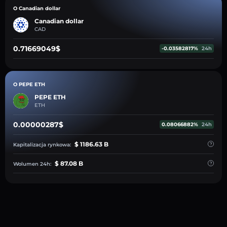
O Canadian dollar
Canadian dollar
CAD
0.71669049$
-0.03582817%
24h
O PEPE ETH
PEPE ETH
ETH
0.00000287$
0.08066882%
24h
$ 1186.63 B
Kapitalizacja rynkowa:
$ 87.08 B
Wolumen 24h: