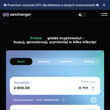
💎 Premium warunki OTC dla klientów o dużych wolumenach 💎
Główna
Prosta
giełda kryptowalut –
Kupuj, sprzedawaj, wymieniaj w kilka kliknięć
Kupić
Sprzedać
Wymienić
Staking
Wysyłasz
Polish Zloty
PLN
Szacowana stawka:
1 PLN ~
0.00000399
BTC
Bitcoin