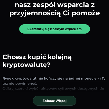
nasz zespół wsparcia z
przyjemnością Ci pomoże
Skontaktuj się z naszym wsparciem
Chcesz kupić kolejną
kryptowalutę?
Rynek kryptowalut nie kończy się na jednej monecie - i Ty
też nie powinieneś.
Odkryj szeroki wybór aktywów cyfrowych dostępnych do
wymiany i handlu na naszej platformie. Niezależnie od
tego, czy szukasz uznanych stablecoinów, obiecujących
Zobacz Więcej
altcoinów czy nowych trendujących tokenów – znajdziesz
je wszystkie w jednym miejscu.