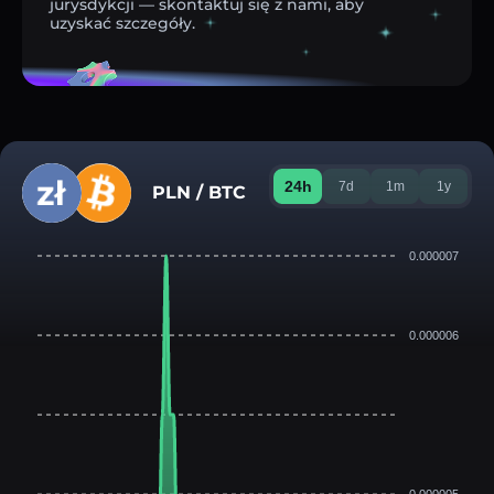
jurysdykcji — skontaktuj się z nami, aby
uzyskać szczegóły.
24h
7d
1m
1y
PLN / BTC
0.000007
0.000006
0.000005