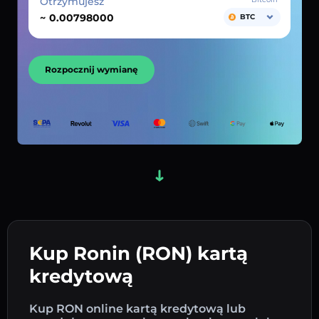
Otrzymujesz
~
BTC
Rozpocznij wymianę
Kup Ronin (RON) kartą
kredytową
Kup RON online kartą kredytową lub