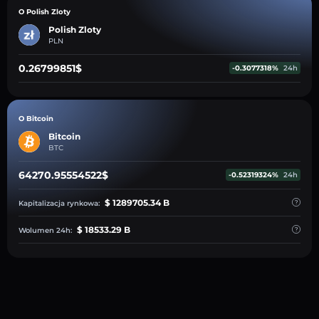
O Polish Zloty
Polish Zloty
PLN
0.26799851$
-0.3077318%
24h
O Bitcoin
Bitcoin
BTC
64270.95554522$
-0.52319324%
24h
$ 1289705.34 B
Kapitalizacja rynkowa:
$ 18533.29 B
Wolumen 24h: