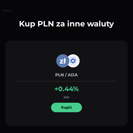
Główna
Kup PLN za inne waluty
PLN / ADA
+0.44%
24h
Kupić