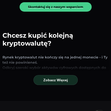
Skontaktuj się z naszym wsparciem
Chcesz kupić kolejną
kryptowalutę?
Rynek kryptowalut nie kończy się na jednej monecie - i Ty
też nie powinieneś.
Odkryj szeroki wybór aktywów cyfrowych dostępnych do
wymiany i handlu na naszej platformie. Niezależnie od
tego, czy szukasz uznanych stablecoinów, obiecujących
Zobacz Więcej
altcoinów czy nowych trendujących tokenów – znajdziesz
je wszystkie w jednym miejscu.
Nasza strona Rynku zapewnia ceny w czasie
rzeczywistym, szczegółowe wykresy i szybkie narzędzia
konwersji, które pomogą Ci podejmować świadome