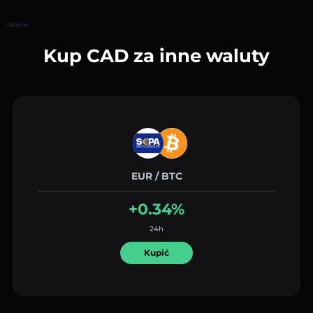
Główna
Kup CAD za inne waluty
EUR / BTC
+0.34%
24h
Kupić