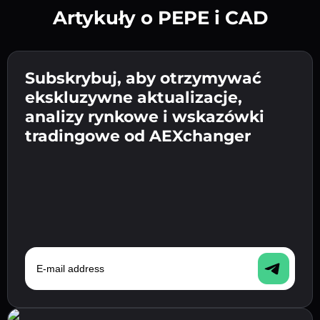
Artykuły o PEPE i CAD
Utwórz silne hasło 👉 przejdź do weryfikacji.
Wpisz adres swojego portfela
Subskrybuj, aby otrzymywać
Wyślij depozyt 👉 odbierz kryptowalutę lub
kryptowalutowego 👉 przejdź do następnego
ekskluzywne aktualizacje,
walutę fiat w swoim portfelu.
Potwierdź swoją tożsamość 👉 przejdź do
kroku.
analizy rynkowe i wskazówki
ostatniego kroku.
tradingowe od AEXchanger
E-mail address