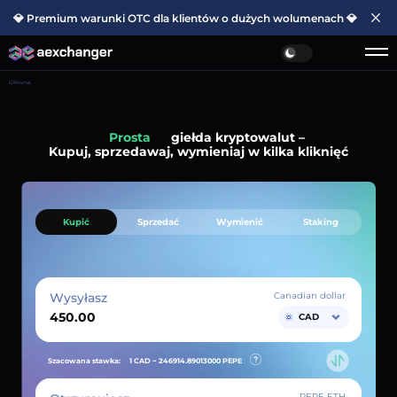
💎 Premium warunki OTC dla klientów o dużych wolumenach 💎
Główna
Prosta
giełda kryptowalut –
Kupuj, sprzedawaj, wymieniaj w kilka kliknięć
Kupić
Sprzedać
Wymienić
Staking
Wysyłasz
Canadian dollar
CAD
Szacowana stawka:
1 CAD ~
246914.89013000
PEPE
PEPE ETH