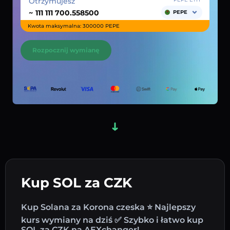
Otrzymujesz
~
PEPE
Kwota maksymalna: 300000 PEPE
Rozpocznij wymianę
Kup SOL za CZK
Kup Solana za Korona czeska ⭐ Najlepszy
kurs wymiany na dziś ✅ Szybko i łatwo kup
SOL za CZK na AEXchanger!