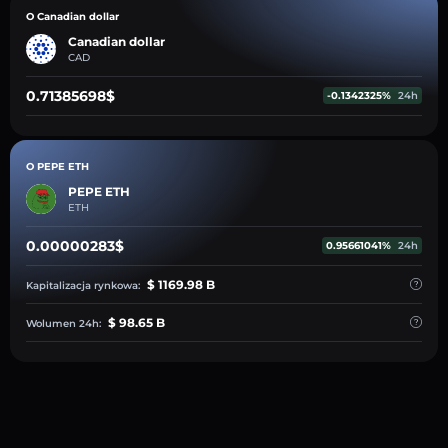
O Canadian dollar
Canadian dollar
CAD
0.71385698$
-0.1342325%
24h
O PEPE ETH
PEPE ETH
ETH
0.00000283$
0.95661041%
24h
$ 1169.98 B
Kapitalizacja rynkowa:
$ 98.65 B
Wolumen 24h: