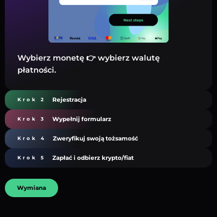
Wybierz monetę 👉 wybierz walutę
płatności.
Rejestracja
Krok 2
Wypełnij formularz
Krok 3
Zweryfikuj swoją tożsamość
Krok 4
Zapłać i odbierz krypto/fiat
Krok 5
Wymiana