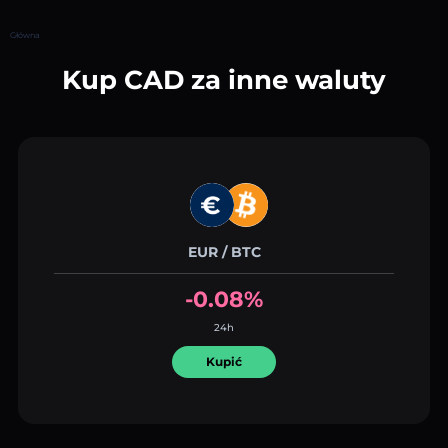
Główna
Kup CAD za inne waluty
EUR / BTC
-0.08%
24h
Kupić