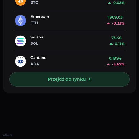
BTC
0.02%
Ethereum
1909.03
ETH
-0.33%
Solana
73.46
SOL
0.11%
Cardano
0.1994
ADA
-3.67%
Przejdź do rynku
Główna