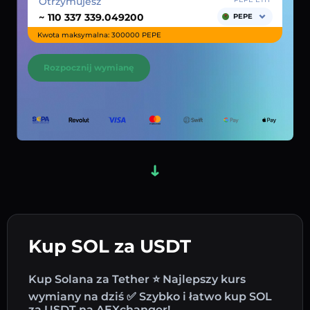
Otrzymujesz
~
PEPE
Kwota maksymalna: 300000 PEPE
Rozpocznij wymianę
Kup SOL za USDT
Kup Solana za Tether ⭐ Najlepszy kurs
wymiany na dziś ✅ Szybko i łatwo kup SOL
za USDT na AEXchanger!