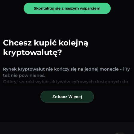
Skontaktuj się z naszym wsparciem
Chcesz kupić kolejną
kryptowalutę?
Rynek kryptowalut nie kończy się na jednej monecie - i Ty
też nie powinieneś.
Odkryj szeroki wybór aktywów cyfrowych dostępnych do
wymiany i handlu na naszej platformie. Niezależnie od
tego, czy szukasz uznanych stablecoinów, obiecujących
Zobacz Więcej
altcoinów czy nowych trendujących tokenów – znajdziesz
je wszystkie w jednym miejscu.
Nasza strona Rynku zapewnia ceny w czasie
rzeczywistym, szczegółowe wykresy i szybkie narzędzia
konwersji, które pomogą Ci podejmować świadome