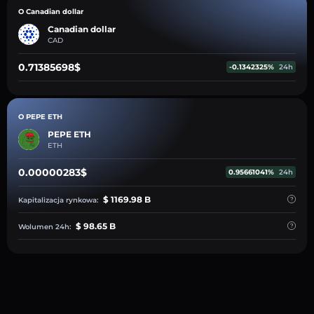
O Canadian dollar
Canadian dollar
CAD
0.71385698$
-0.1342325%
24h
O PEPE ETH
PEPE ETH
ETH
0.00000283$
0.95661041%
24h
$ 1169.98 B
Kapitalizacja rynkowa:
$ 98.65 B
Wolumen 24h: