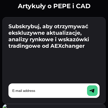
Artykuły o PEPE i CAD
Utwórz silne hasło 👉 przejdź do weryfikacji.
Wpisz adres swojego portfela
Subskrybuj, aby otrzymywać
Wyślij depozyt 👉 odbierz kryptowalutę lub
kryptowalutowego 👉 przejdź do następnego
ekskluzywne aktualizacje,
walutę fiat w swoim portfelu.
Potwierdź swoją tożsamość 👉 przejdź do
kroku.
analizy rynkowe i wskazówki
ostatniego kroku.
tradingowe od AEXchanger
E-mail address