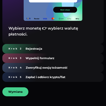
Wybierz monetę 👉 wybierz walutę
płatności.
Rejestracja
Krok 2
Wypełnij formularz
Krok 3
Zweryfikuj swoją tożsamość
Krok 4
Zapłać i odbierz krypto/fiat
Krok 5
Wymiana