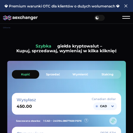
💎 Premium warunki OTC dla klientów o dużych wolumenach 💎
Główna
Szybka
giełda kryptowalut –
Kupuj, sprzedawaj, wymieniaj w kilka kliknięć
Kupić
Sprzedać
Wymienić
Staking
Wysyłasz
Canadian dollar
CAD
Szacowana stawka:
1 CAD ~
245194.08677600
PEPE
PEPE ETH