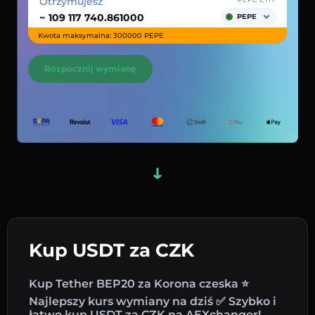
Otrzymujesz
~
PEPE
Kwota maksymalna: 300000 PEPE
Rozpocznij wymianę
Kup USDT za CZK
Kup Tether BEP20 za Korona czeska ⭐
Najlepszy kurs wymiany na dziś ✅ Szybko i
łatwo kup USDT za CZK na AEXchanger!