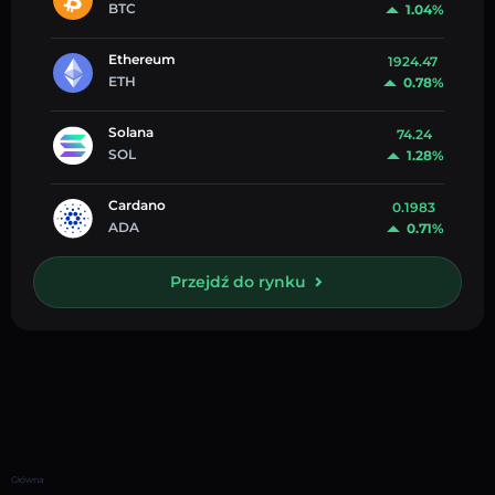
BTC
1.04%
Ethereum
1924.47
ETH
0.78%
Solana
74.24
SOL
1.28%
Cardano
0.1983
ADA
0.71%
Przejdź do rynku
Główna