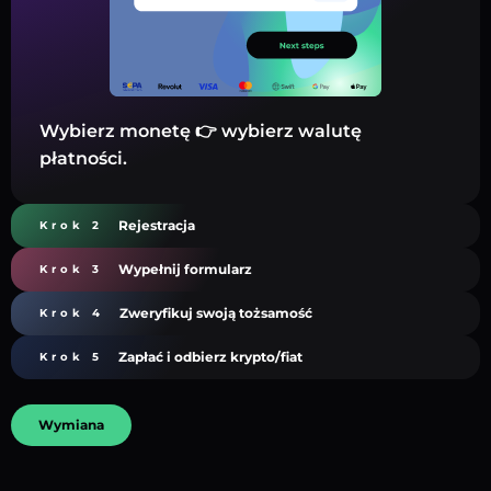
Wybierz monetę 👉 wybierz walutę
płatności.
Rejestracja
Krok 2
Wypełnij formularz
Krok 3
Zweryfikuj swoją tożsamość
Krok 4
Zapłać i odbierz krypto/fiat
Krok 5
Wymiana