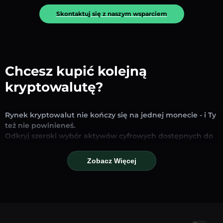
Skontaktuj się z naszym wsparciem
Chcesz kupić kolejną
kryptowalutę?
Rynek kryptowalut nie kończy się na jednej monecie - i Ty
też nie powinieneś.
Odkryj szeroki wybór aktywów cyfrowych dostępnych do
wymiany i handlu na naszej platformie. Niezależnie od
tego, czy szukasz uznanych stablecoinów, obiecujących
Zobacz Więcej
altcoinów czy nowych trendujących tokenów – znajdziesz
je wszystkie w jednym miejscu.
Nasza strona Rynku zapewnia ceny w czasie
rzeczywistym, szczegółowe wykresy i szybkie narzędzia
konwersji, które pomogą Ci podejmować świadome