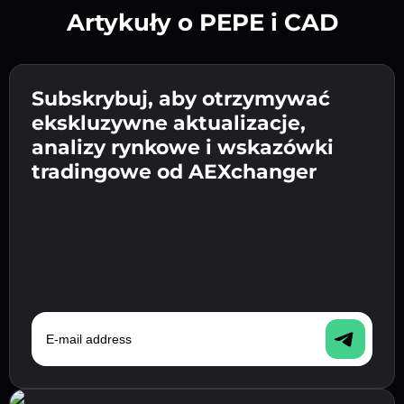
Artykuły o PEPE i CAD
Utwórz silne hasło 👉 przejdź do weryfikacji.
Wpisz adres swojego portfela
Subskrybuj, aby otrzymywać
Wyślij depozyt 👉 odbierz kryptowalutę lub
kryptowalutowego 👉 przejdź do następnego
ekskluzywne aktualizacje,
walutę fiat w swoim portfelu.
Potwierdź swoją tożsamość 👉 przejdź do
kroku.
analizy rynkowe i wskazówki
ostatniego kroku.
tradingowe od AEXchanger
E-mail address