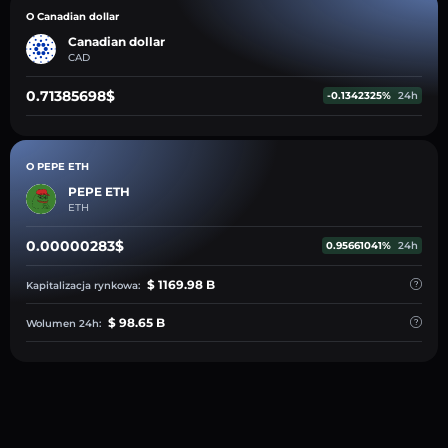
O Canadian dollar
Canadian dollar
CAD
0.71385698$
-0.1342325%
24h
O PEPE ETH
PEPE ETH
ETH
0.00000283$
0.95661041%
24h
$ 1169.98 B
Kapitalizacja rynkowa:
$ 98.65 B
Wolumen 24h: