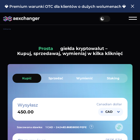
💎 Premium warunki OTC dla klientów o dużych wolumenach 💎
Główna
Prosta
giełda kryptowalut –
Kupuj, sprzedawaj, wymieniaj w kilka kliknięć
Kupić
Sprzedać
Wymienić
Staking
Wysyłasz
Canadian dollar
CAD
Szacowana stawka:
1 CAD ~
242483.86858000
PEPE
PEPE ETH