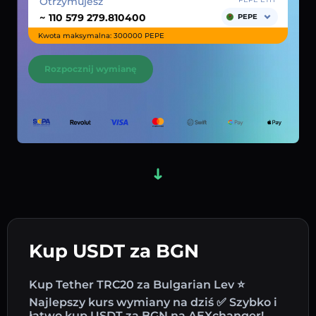
Otrzymujesz
~
PEPE
Kwota maksymalna: 300000 PEPE
Rozpocznij wymianę
Kup USDT za BGN
Kup Tether TRC20 za Bulgarian Lev ⭐
Najlepszy kurs wymiany na dziś ✅ Szybko i
łatwo kup USDT za BGN na AEXchanger!