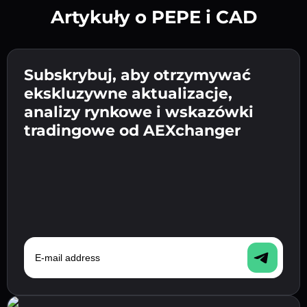
Artykuły o PEPE i CAD
Utwórz silne hasło 👉 przejdź do weryfikacji.
Wpisz adres swojego portfela
Subskrybuj, aby otrzymywać
Wyślij depozyt 👉 odbierz kryptowalutę lub
kryptowalutowego 👉 przejdź do następnego
ekskluzywne aktualizacje,
walutę fiat w swoim portfelu.
Potwierdź swoją tożsamość 👉 przejdź do
kroku.
analizy rynkowe i wskazówki
ostatniego kroku.
tradingowe od AEXchanger
E-mail address