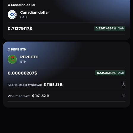
O Canadian dollar
Canadian dollar
CAD
0.71379117$
0.39624594%
24h
O PEPE ETH
PEPE ETH
ETH
0.00000287$
-0.51506135%
24h
$ 1188.51 B
Kapitalizacja rynkowa:
$ 141.32 B
Wolumen 24h: