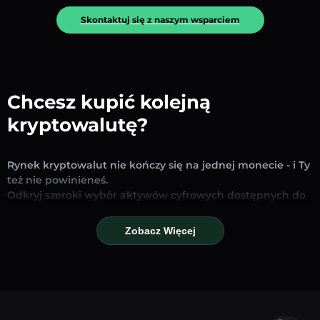
Skontaktuj się z naszym wsparciem
Chcesz kupić kolejną
kryptowalutę?
Rynek kryptowalut nie kończy się na jednej monecie - i Ty
też nie powinieneś.
Odkryj szeroki wybór aktywów cyfrowych dostępnych do
wymiany i handlu na naszej platformie. Niezależnie od
tego, czy szukasz uznanych stablecoinów, obiecujących
Zobacz Więcej
altcoinów czy nowych trendujących tokenów – znajdziesz
je wszystkie w jednym miejscu.
Nasza strona Rynku zapewnia ceny w czasie
rzeczywistym, szczegółowe wykresy i szybkie narzędzia
konwersji, które pomogą Ci podejmować świadome