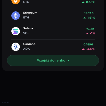
BTC
0.69%
Ethereum
1902.3
ETH
1.61%
Solana
73.29
SOL
-1%
Cardano
0.1896
ADA
-3.17%
Przejdź do rynku
Główna