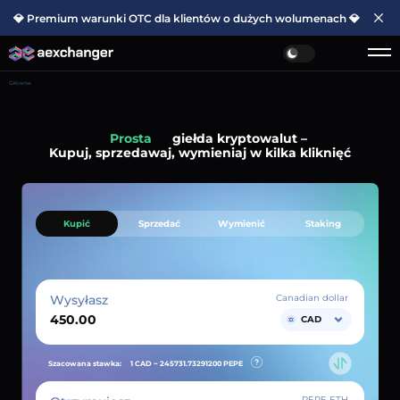
💎 Premium warunki OTC dla klientów o dużych wolumenach 💎
Główna
Prosta
giełda kryptowalut –
Kupuj, sprzedawaj, wymieniaj w kilka kliknięć
Kupić
Sprzedać
Wymienić
Staking
Wysyłasz
Canadian dollar
CAD
Szacowana stawka:
1 CAD ~
245731.73291200
PEPE
PEPE ETH