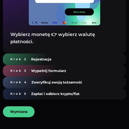
Wybierz monetę 👉 wybierz walutę
płatności.
Rejestracja
Krok 2
Wypełnij formularz
Krok 3
Zweryfikuj swoją tożsamość
Krok 4
Zapłać i odbierz krypto/fiat
Krok 5
Wymiana