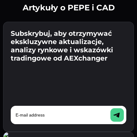
Artykuły o PEPE i CAD
Utwórz silne hasło 👉 przejdź do weryfikacji.
Wpisz adres swojego portfela
Subskrybuj, aby otrzymywać
Wyślij depozyt 👉 odbierz kryptowalutę lub
kryptowalutowego 👉 przejdź do następnego
ekskluzywne aktualizacje,
walutę fiat w swoim portfelu.
Potwierdź swoją tożsamość 👉 przejdź do
kroku.
analizy rynkowe i wskazówki
ostatniego kroku.
tradingowe od AEXchanger
E-mail address