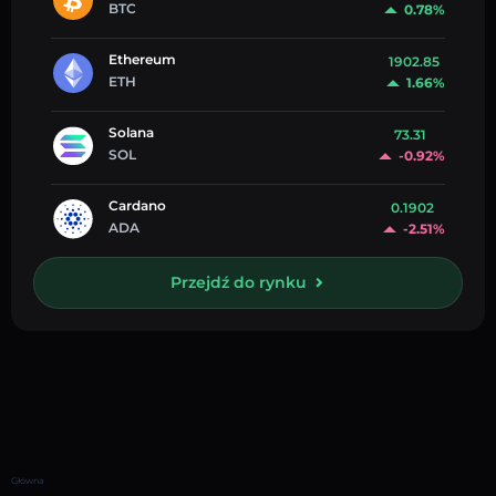
BTC
0.78%
Ethereum
1902.85
ETH
1.66%
Solana
73.31
SOL
-0.92%
Cardano
0.1902
ADA
-2.51%
Przejdź do rynku
Główna