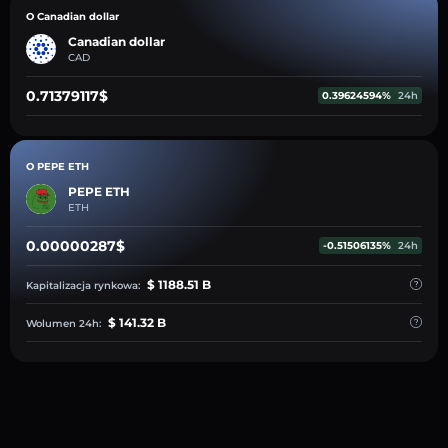
O Canadian dollar
Canadian dollar
CAD
0.71379117$
0.39624594%
24h
O PEPE ETH
PEPE ETH
ETH
0.00000287$
-0.51506135%
24h
$ 1188.51 B
Kapitalizacja rynkowa:
$ 141.32 B
Wolumen 24h: