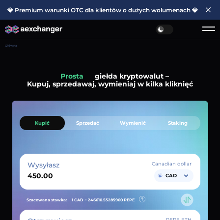
💎 Premium warunki OTC dla klientów o dużych wolumenach 💎
Główna
Prosta
giełda kryptowalut –
Kupuj, sprzedawaj, wymieniaj w kilka kliknięć
Kupić
Sprzedać
Wymienić
Staking
Wysyłasz
Canadian dollar
CAD
Szacowana stawka:
1 CAD ~
246610.55285900
PEPE
PEPE ETH