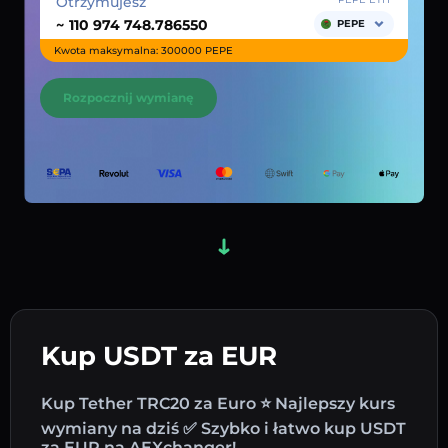
Otrzymujesz
~
PEPE
Kwota maksymalna: 300000 PEPE
Rozpocznij wymianę
Kup USDT za EUR
Kup Tether TRC20 za Euro ⭐ Najlepszy kurs
wymiany na dziś ✅ Szybko i łatwo kup USDT
za EUR na AEXchanger!