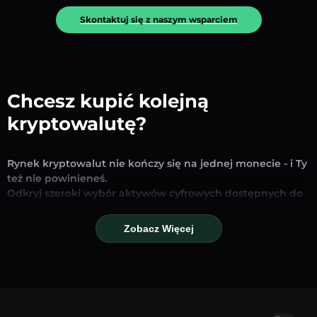
Skontaktuj się z naszym wsparciem
Chcesz kupić kolejną
kryptowalutę?
Rynek kryptowalut nie kończy się na jednej monecie - i Ty
też nie powinieneś.
Odkryj szeroki wybór aktywów cyfrowych dostępnych do
wymiany i handlu na naszej platformie. Niezależnie od
tego, czy szukasz uznanych stablecoinów, obiecujących
Zobacz Więcej
altcoinów czy nowych trendujących tokenów – znajdziesz
je wszystkie w jednym miejscu.
Nasza strona Rynku zapewnia ceny w czasie
rzeczywistym, szczegółowe wykresy i szybkie narzędzia
konwersji, które pomogą Ci podejmować świadome