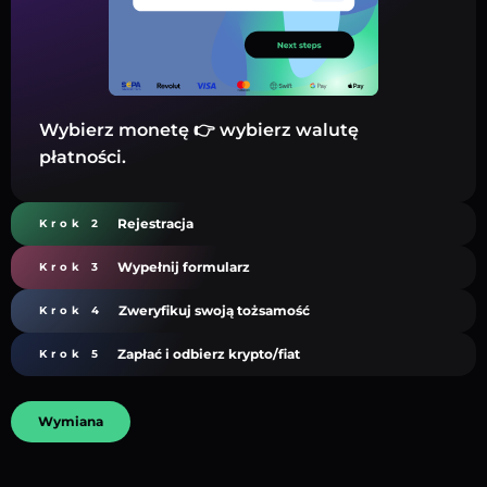
Wybierz monetę 👉 wybierz walutę
płatności.
Rejestracja
Krok 2
Wypełnij formularz
Krok 3
Zweryfikuj swoją tożsamość
Krok 4
Zapłać i odbierz krypto/fiat
Krok 5
Wymiana