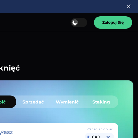
Zaloguj Się
knięć
pić
Sprzedać
Wymienić
Staking
Canadian dollar
łasz
CAD