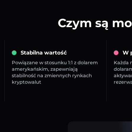
Czym są mon
Stabilna wartość
W p
Powiązane w stosunku 1:1 z dolarem
Każda m
amerykańskim, zapewniają
dolara
stabilność na zmiennych rynkach
aktywa
kryptowalut
rezerw