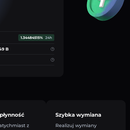
1.34484515%
24h
.49 B
płynność
Szybka wymiana
atychmiast z
Realizuj wymiany