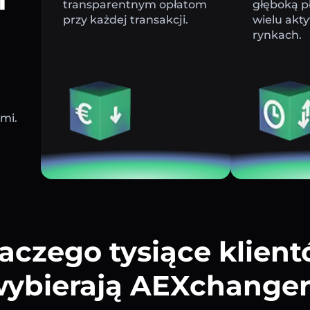
transparentnym opłatom
głęboką p
przy każdej transakcji.
wielu akt
rynkach.
ami.
aczego tysiące klien
ybierają AEXchange