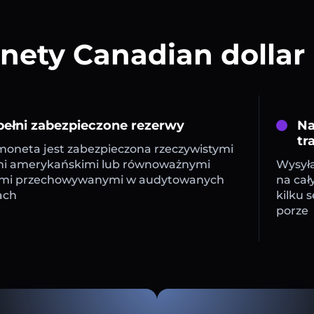
ety Canadian dollar
ełni zabezpieczone rezerwy
Na
tr
oneta jest zabezpieczona rzeczywistymi
mi amerykańskimi lub równoważnymi
Wysyła
mi przechowywanymi w audytowanych
na cał
ach
kilku 
porze