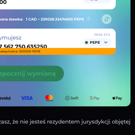
ana stawka:
1 CAD ~
239028.33474500
PEPE
PEPE ETH
ymujesz
PEPE
aksymalna: 300000 PEPE
zpocznij wymianę
sz, że nie jesteś rezydentem jurysdykcji objętej