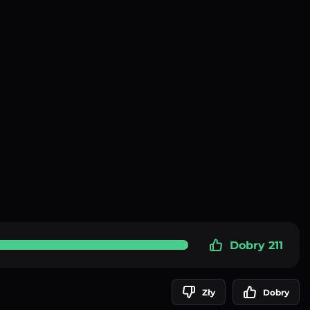
Dobry 211
Zły
Dobry