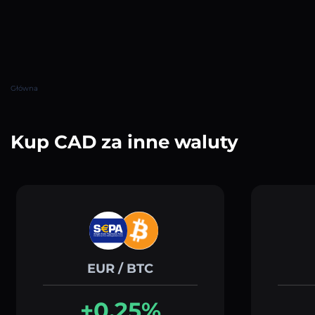
Główna
Kup CAD za inne waluty
EUR / BTC
+0.25%