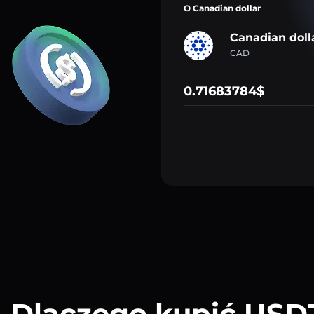
O Canadian dollar
Canadian doll
CAD
0.71683784$
Dlaczego kupić USD