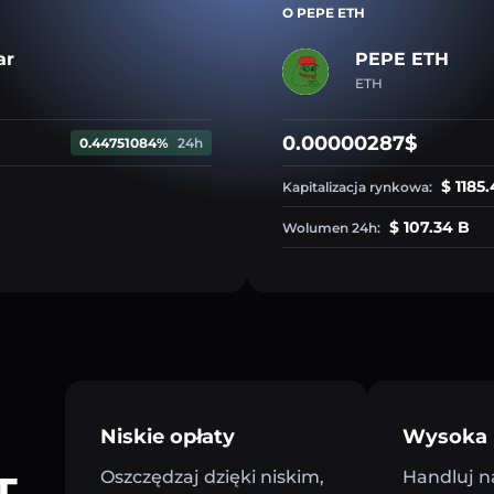
O PEPE ETH
ar
PEPE ETH
ETH
0.00000287$
0.44751084%
24h
$ 1185
Kapitalizacja rynkowa:
$ 107.34 B
Wolumen 24h:
Niskie opłaty
Wysoka 
T
Oszczędzaj dzięki niskim,
Handluj n