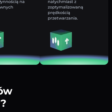
łynnością na
natychmiast z
ywnych
zoptymalizowaną
prędkością
przetwarzania.
tów
r?