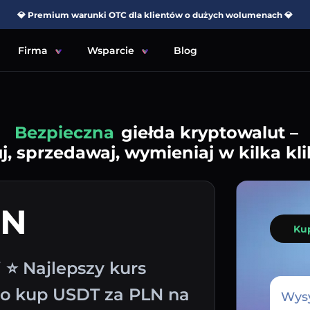
💎 Premium warunki OTC dla klientów o dużych wolumenach 💎
Firma
Wsparcie
Blog
Prosta
giełda kryptowalut –
j, sprzedawaj, wymieniaj w kilka kli
LN
Ku
 ⭐ Najlepszy kurs
wo kup USDT za PLN na
Wysy