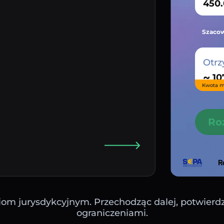
Szacow
Otrz
~
Kwota m
Ro
iom jurysdykcyjnym. Przechodząc dalej, potwierdza
ograniczeniami.