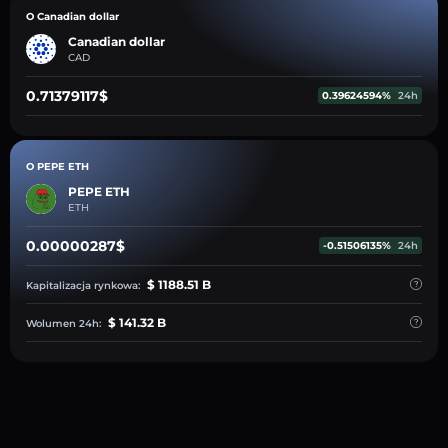
O Canadian dollar
Canadian dollar
CAD
0.71379117$
0.39624594%
24h
O PEPE ETH
PEPE ETH
ETH
0.00000287$
-0.51506135%
24h
$ 1188.51 B
Kapitalizacja rynkowa:
$ 141.32 B
Wolumen 24h: