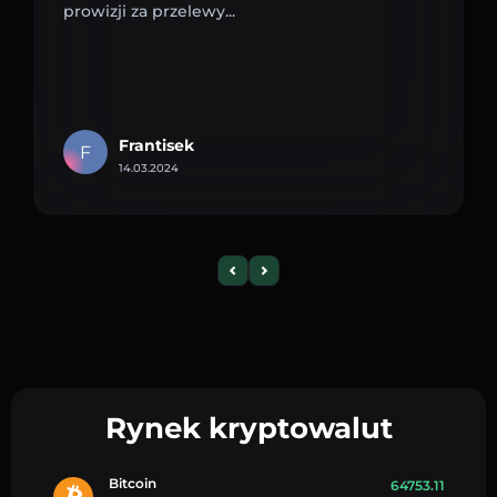
prowizji za przelewy...
Frantisek
F
14.03.2024
Rynek kryptowalut
Bitcoin
64753.11