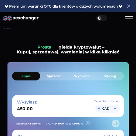
💎 Premium warunki OTC dla klientów o dużych wolumenach 💎
Główna
Prosta
giełda kryptowalut –
Kupuj, sprzedawaj, wymieniaj w kilka kliknięć
Kupić
Sprzedać
Wymienić
Staking
Wysyłasz
Canadian dollar
CAD
Szacowana stawka:
1 CAD ~
243020.14393100
PEPE
PEPE ETH