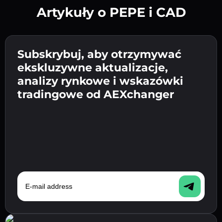
Artykuły o PEPE i CAD
Utwórz silne hasło 👉 przejdź do weryfikacji.
Wpisz adres swojego portfela
Subskrybuj, aby otrzymywać
Wyślij depozyt 👉 odbierz kryptowalutę lub
kryptowalutowego 👉 przejdź do następnego
ekskluzywne aktualizacje,
walutę fiat w swoim portfelu.
Potwierdź swoją tożsamość 👉 przejdź do
kroku.
analizy rynkowe i wskazówki
ostatniego kroku.
tradingowe od AEXchanger
E-mail address