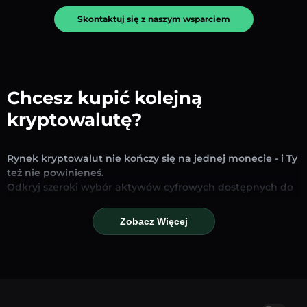
Skontaktuj się z naszym wsparciem
Chcesz kupić kolejną
kryptowalutę?
Rynek kryptowalut nie kończy się na jednej monecie - i Ty
też nie powinieneś.
Odkryj szeroki wybór aktywów cyfrowych dostępnych do
wymiany i handlu na naszej platformie. Niezależnie od
tego, czy szukasz uznanych stablecoinów, obiecujących
Zobacz Więcej
altcoinów czy nowych trendujących tokenów – znajdziesz
je wszystkie w jednym miejscu.
Nasza strona Rynku zapewnia ceny w czasie
rzeczywistym, szczegółowe wykresy i szybkie narzędzia
konwersji, które pomogą Ci podejmować świadome