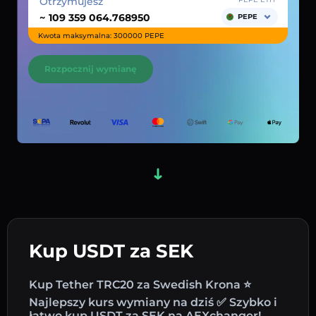
Otrzymujesz
~
PEPE
Kwota maksymalna: 300000 PEPE
Rozpocznij wymianę
Kup USDT za SEK
Kup Tether TRC20 za Swedish Krona ⭐
Najlepszy kurs wymiany na dziś ✅ Szybko i
łatwo kup USDT za SEK na AEXchanger!