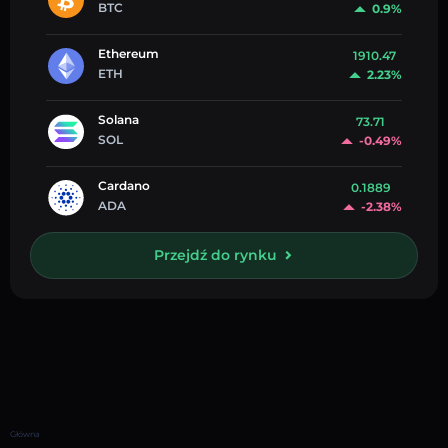
BTC
0.9%
Ethereum
1910.47
ETH
2.23%
Solana
73.71
SOL
-0.49%
Cardano
0.1889
ADA
-2.38%
Przejdź do rynku
Główna