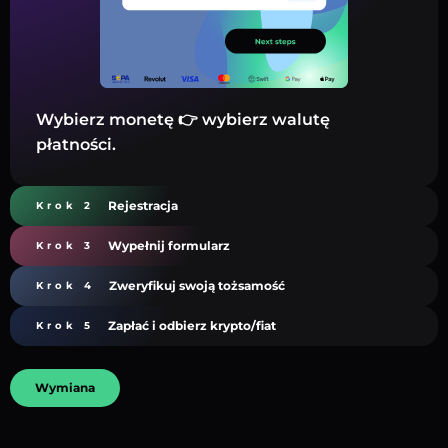
Wybierz monetę 👉 wybierz walutę
płatności.
Rejestracja
Krok 2
Wypełnij formularz
Krok 3
Zweryfikuj swoją tożsamość
Krok 4
Zapłać i odbierz krypto/fiat
Krok 5
Wymiana