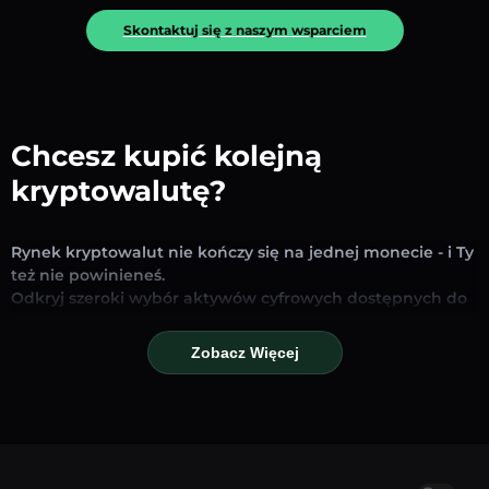
Skontaktuj się z naszym wsparciem
Chcesz kupić kolejną
kryptowalutę?
Rynek kryptowalut nie kończy się na jednej monecie - i Ty
też nie powinieneś.
Odkryj szeroki wybór aktywów cyfrowych dostępnych do
wymiany i handlu na naszej platformie. Niezależnie od
tego, czy szukasz uznanych stablecoinów, obiecujących
Zobacz Więcej
altcoinów czy nowych trendujących tokenów – znajdziesz
je wszystkie w jednym miejscu.
Nasza strona Rynku zapewnia ceny w czasie
rzeczywistym, szczegółowe wykresy i szybkie narzędzia
konwersji, które pomogą Ci podejmować świadome