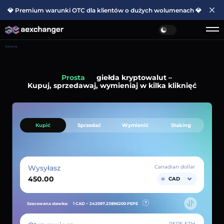
💎 Premium warunki OTC dla klientów o dużych wolumenach 💎
Główna
Prosta
giełda kryptowalut –
Kupuj, sprzedawaj, wymieniaj w kilka kliknięć
Kupić
Sprzedać
Wymienić
Staking
Wysyłasz
Canadian dollar
CAD
Szacowana stawka:
1 CAD ~
242097.23896200
PEPE
PEPE ETH