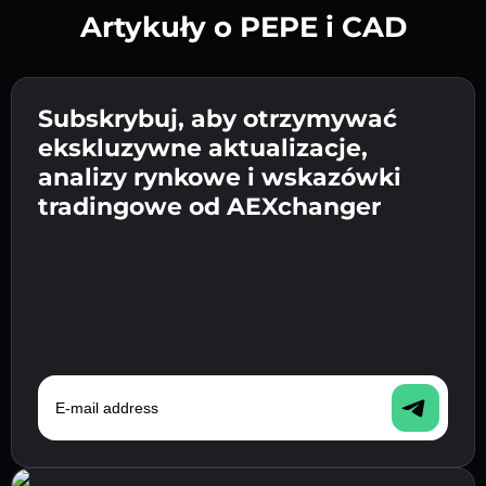
Artykuły o PEPE i CAD
Utwórz silne hasło 👉 przejdź do weryfikacji.
Wpisz adres swojego portfela
Subskrybuj, aby otrzymywać
Wyślij depozyt 👉 odbierz kryptowalutę lub
kryptowalutowego 👉 przejdź do następnego
ekskluzywne aktualizacje,
walutę fiat w swoim portfelu.
Potwierdź swoją tożsamość 👉 przejdź do
kroku.
analizy rynkowe i wskazówki
ostatniego kroku.
tradingowe od AEXchanger
E-mail address