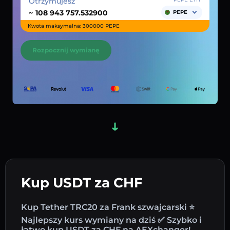
Otrzymujesz
~
PEPE
Kwota maksymalna: 300000 PEPE
Rozpocznij wymianę
Kup USDT za CHF
Kup Tether TRC20 za Frank szwajcarski ⭐
Najlepszy kurs wymiany na dziś ✅ Szybko i
łatwo kup USDT za CHF na AEXchanger!