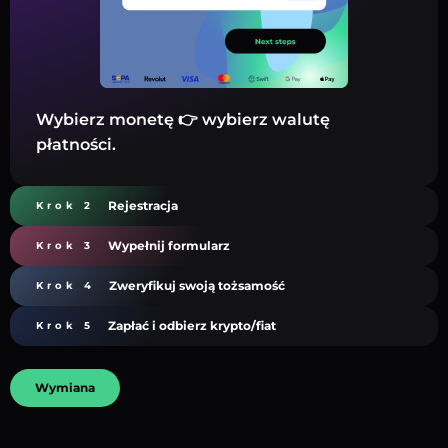
Wybierz monetę 👉 wybierz walutę
płatności.
Rejestracja
Krok 2
Wypełnij formularz
Krok 3
Zweryfikuj swoją tożsamość
Krok 4
Zapłać i odbierz krypto/fiat
Krok 5
Wymiana