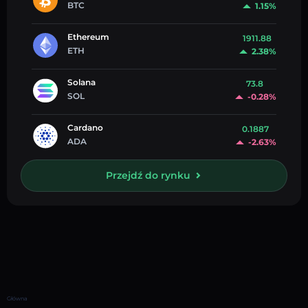
BTC
1.15%
Ethereum
1911.88
ETH
2.38%
Solana
73.8
SOL
-0.28%
Cardano
0.1887
ADA
-2.63%
Przejdź do rynku
Główna