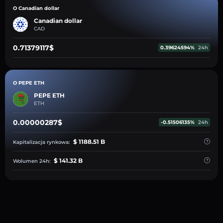
O Canadian dollar
Canadian dollar
CAD
0.71379117$
0.39624594%
24h
O PEPE ETH
PEPE ETH
ETH
0.00000287$
-0.51506135%
24h
$ 1188.51 B
Kapitalizacja rynkowa:
$ 141.32 B
Wolumen 24h: