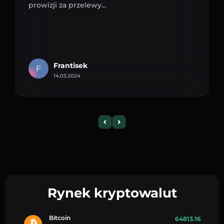
prowizji za przelewy...
Frantisek
F
14.03.2024
Rynek kryptowalut
Bitcoin
64813.16