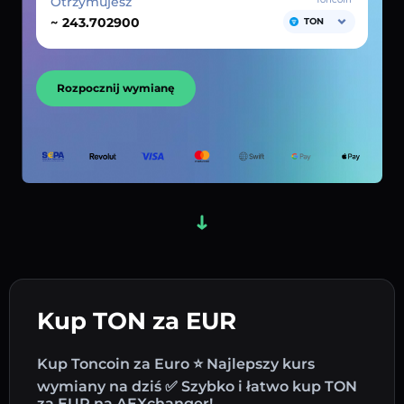
Otrzymujesz
~
TON
Rozpocznij wymianę
Kup TON za EUR
Kup Toncoin za Euro ⭐ Najlepszy kurs
wymiany na dziś ✅ Szybko i łatwo kup TON
za EUR na AEXchanger!