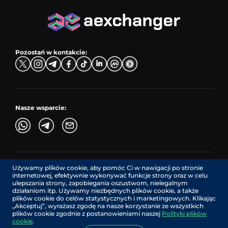
Pary sprzedaży
TRX → EUR
CZK → BNB (BSC)
USD → XRP
Pary kupna
ADA → EUR
DKK → DOGE
Pary wymiany
TON → EUR
USD → ADA
Pozostań w kontakcie:
TRY → TON
Nasze wsparcie:
Używamy plików cookie, aby pomóc Ci w nawigacji po stronie
AEXchanger.com jest interfejsem technologicznym. Usługi
internetowej, efektywnie wykonywać funkcje strony oraz w celu
wymiany są świadczone przez autoryzowanych dostawców
ulepszania strony, zapobiegania oszustwom, nielegalnym
zewnętrznych.
działaniom itp. Używamy niezbędnych plików cookie, a także
Usługi w Kanadzie są świadczone przez REMITTIX GLOBAL
plików cookie do celów statystycznych i marketingowych. Klikając
CORPORATION, spółkę zarejestrowaną w Kanadzie (numer
„Akceptuj”, wyrażasz zgodę na nasze korzystanie ze wszystkich
rejestracyjny: BC1545532), z siedzibą pod adresem 422
plików cookie zgodnie z postanowieniami naszej
Polityki plików
RICHARDS STREET, VANCOUVER BC V6B 2Z4, CANADA,
cookie
.
działającą na podstawie licencji MSB nr C10001725.