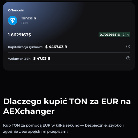
O Toncoin
Toncoin
TON
1.6629163$
0.70396681%
24h
$ 4467.03 B
Kapitalizacja rynkowa:
$ 47.03 B
Wolumen 24h:
Dlaczego kupić TON za EUR na
AEXchanger
Kup TON za pomocą EUR w kilka sekund — bezpiecznie, szybko i
zgodnie z europejskimi przepisami.