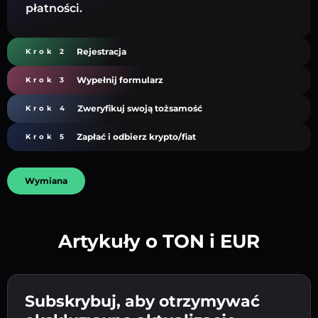
płatności.
Rejestracja
Krok 2
Wypełnij formularz
Krok 3
Zweryfikuj swoją tożsamość
Krok 4
Zapłać i odbierz krypto/fiat
Krok 5
Wymiana
Artykuły o TON i EUR
Utwórz silne hasło 👉 przejdź do weryfikacji.
Wpisz adres swojego portfela
Subskrybuj, aby otrzymywać
Wyślij depozyt 👉 odbierz kryptowalutę lub
kryptowalutowego 👉 przejdź do następnego