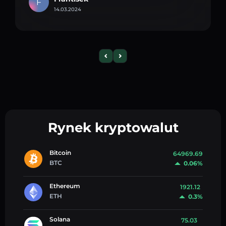
F
14.03.2024
Rynek kryptowalut
Bitcoin
64969.69
BTC
0.06%
Ethereum
1921.12
ETH
0.3%
Solana
75.03