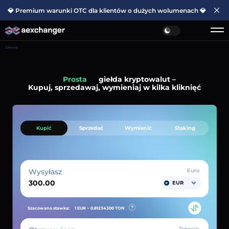
💎 Premium warunki OTC dla klientów o dużych wolumenach 💎
Główna
Prosta
giełda kryptowalut –
Kupuj, sprzedawaj, wymieniaj w kilka kliknięć
Kupić
Sprzedać
Wymienić
Staking
Wysyłasz
Euro
EUR
Szacowana stawka:
1 EUR ~
0.81234300
TON
Toncoin