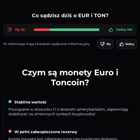
Co sądzisz dziś o EUR i TON?
Zły 52
Dobry 164
Te informacje mają charakter wyłącznie informacyjny.
Zły
Dobry
Czym są monety Euro i
Toncoin?
Stabilna wartość
Powiązane w stosunku 1:1 z dolarem amerykańskim, zapewniają
stabilność na zmiennych rynkach kryptowalut
W pełni zabezpieczone rezerwy
Każda moneta jest zabezpieczona rzeczywistymi dolarami