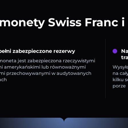
monety Swiss Franc i
ełni zabezpieczone rezerwy
Na
tr
oneta jest zabezpieczona rzeczywistymi
mi amerykańskimi lub równoważnymi
Wysyła
mi przechowywanymi w audytowanych
na cał
ach
kilku 
porze