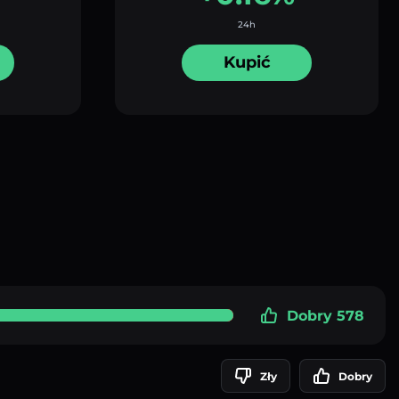
24h
Kupić
Dobry 578
Zły
Dobry