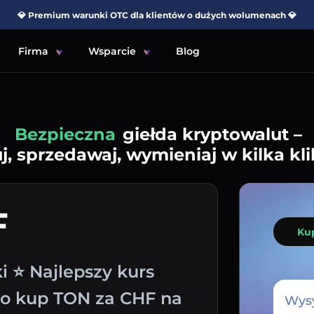
💎 Premium warunki OTC dla klientów o dużych wolumenach 💎
Firma
Wsparcie
Blog
Prosta
giełda kryptowalut –
j, sprzedawaj, wymieniaj w kilka kli
F
Ku
i ⭐ Najlepszy kurs
wo kup TON za CHF na
Wysy