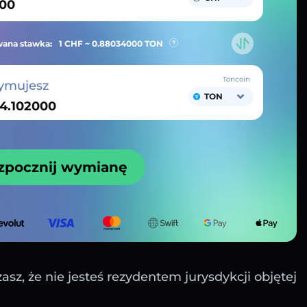
ana stawka:
1 CHF ~
0.88034000
TON
Toncoin
ymujesz
TON
zpocznij wymianę
sz, że nie jesteś rezydentem jurysdykcji objętej