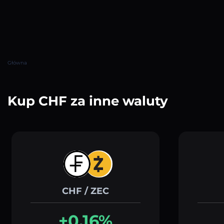
Główna
Kup CHF za inne waluty
CHF / ZEC
+0.16%