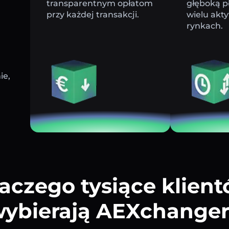
transparentnym opłatom
głęboką p
przy każdej transakcji.
wielu akt
rynkach.
ie,
aczego tysiące klien
ybierają AEXchange