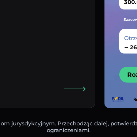
Szacow
Otrz
~
Ro
iom jurysdykcyjnym. Przechodząc dalej, potwierdza
ograniczeniami.