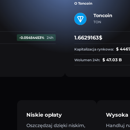
O Toncoin
Toncoin
TON
1.6629163$
-0.05454453%
24h
$ 4467
Kapitalizacja rynkowa:
$ 47.03 B
Wolumen 24h:
Niskie opłaty
Wysoka 
Oszczędzaj dzięki niskim,
Handluj n