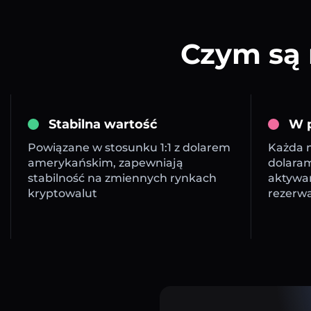
Czym są 
Stabilna wartość
W p
Powiązane w stosunku 1:1 z dolarem
Każda m
amerykańskim, zapewniają
dolara
stabilność na zmiennych rynkach
aktywa
kryptowalut
rezerw