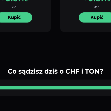
24h
24h
Kupić
Kupić
Co sądzisz dziś o CHF i TON?