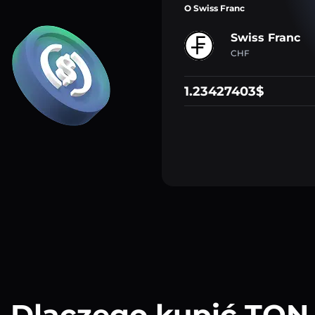
O Swiss Franc
Swiss Franc
CHF
1.23427403$
Dlaczego kupić TON