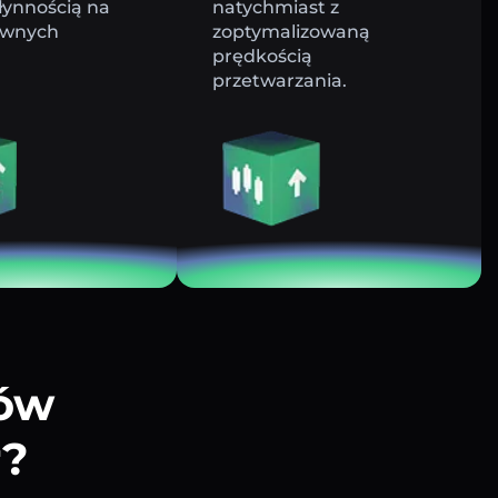
łynnością na
natychmiast z
ywnych
zoptymalizowaną
prędkością
przetwarzania.
tów
r?