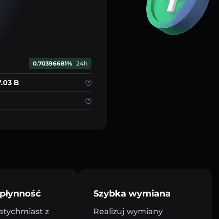
0.70396681%
24h
.03 B
płynność
Szybka wymiana
atychmiast z
Realizuj wymiany