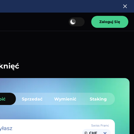
Zaloguj Się
knięć
pić
Sprzedać
Wymienić
Staking
Swiss Franc
łasz
CHF