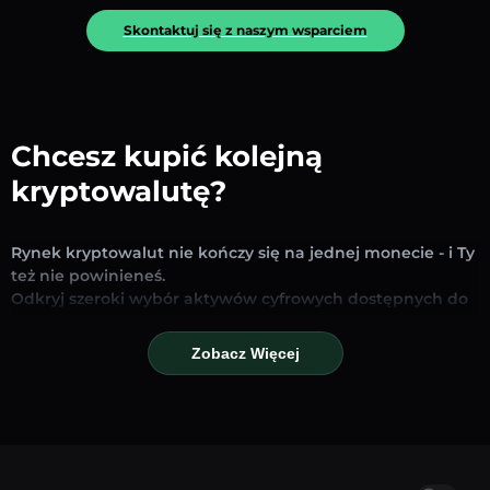
Skontaktuj się z naszym wsparciem
Chcesz kupić kolejną
kryptowalutę?
Rynek kryptowalut nie kończy się na jednej monecie - i Ty
też nie powinieneś.
Odkryj szeroki wybór aktywów cyfrowych dostępnych do
wymiany i handlu na naszej platformie. Niezależnie od
tego, czy szukasz uznanych stablecoinów, obiecujących
Zobacz Więcej
altcoinów czy nowych trendujących tokenów – znajdziesz
je wszystkie w jednym miejscu.
Nasza strona Rynku zapewnia ceny w czasie
rzeczywistym, szczegółowe wykresy i szybkie narzędzia
konwersji, które pomogą Ci podejmować świadome