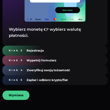
Wybierz monetę 👉 wybierz walutę
płatności.
Rejestracja
Krok 2
Wypełnij formularz
Krok 3
Zweryfikuj swoją tożsamość
Krok 4
Zapłać i odbierz krypto/fiat
Krok 5
Wymiana