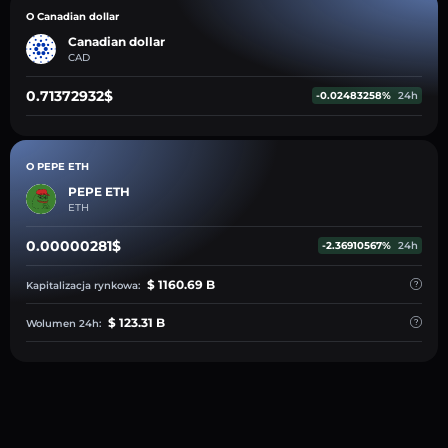
O Canadian dollar
Canadian dollar
CAD
0.71372932$
-0.02483258%
24h
O PEPE ETH
PEPE ETH
ETH
0.00000281$
-2.36910567%
24h
$ 1160.69 B
Kapitalizacja rynkowa:
$ 123.31 B
Wolumen 24h: