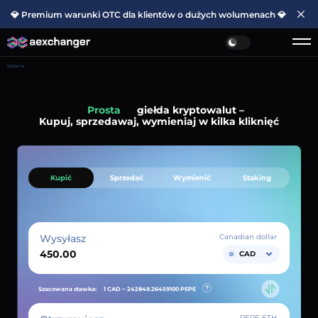
💎 Premium warunki OTC dla klientów o dużych wolumenach 💎
Główna
Prosta
giełda kryptowalut –
Kupuj, sprzedawaj, wymieniaj w kilka kliknięć
Kupić
Sprzedać
Wymienić
Staking
Wysyłasz
Canadian dollar
CAD
Szacowana stawka:
1 CAD ~
242849.26459100
PEPE
PEPE ETH