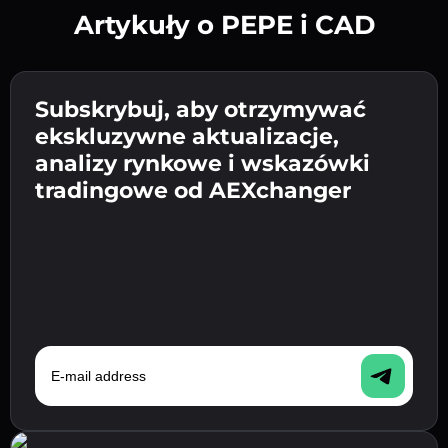
Artykuły o PEPE i CAD
Utwórz silne hasło 👉 przejdź do weryfikacji.
Wpisz adres swojego portfela
Subskrybuj, aby otrzymywać
Wyślij depozyt 👉 odbierz kryptowalutę lub
kryptowalutowego 👉 przejdź do następnego
ekskluzywne aktualizacje,
walutę fiat w swoim portfelu.
Potwierdź swoją tożsamość 👉 przejdź do
kroku.
analizy rynkowe i wskazówki
ostatniego kroku.
tradingowe od AEXchanger
E-mail address