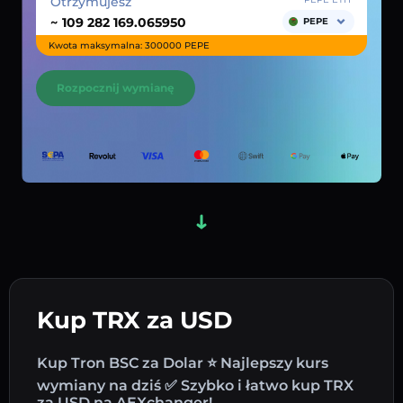
Otrzymujesz
~
PEPE
Kwota maksymalna: 300000 PEPE
Rozpocznij wymianę
Kup TRX za USD
Kup Tron BSC za Dolar ⭐ Najlepszy kurs
wymiany na dziś ✅ Szybko i łatwo kup TRX
za USD na AEXchanger!