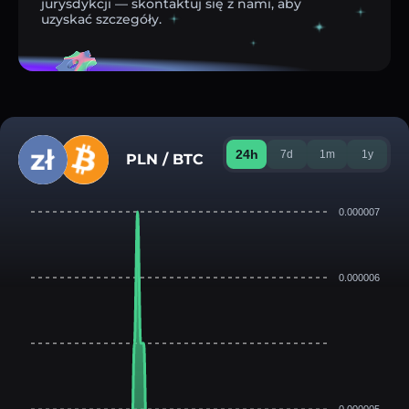
jurysdykcji — skontaktuj się z nami, aby
uzyskać szczegóły.
24h
7d
1m
1y
PLN / BTC
0.000007
0.000006
0.000005