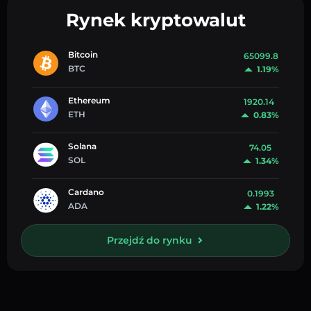
Rynek kryptowalut
Bitcoin
65099.8
BTC
1.19%
Ethereum
1920.14
ETH
0.83%
Solana
74.05
SOL
1.34%
Cardano
0.1993
ADA
1.22%
Przejdź do rynku