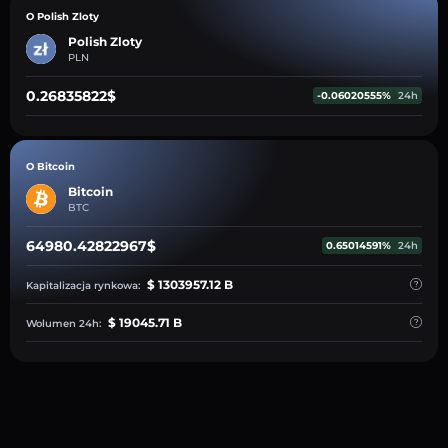
O Polish Zloty
Polish Zloty
PLN
0.26835822$
-0.06020555%
24h
O Bitcoin
Bitcoin
BTC
64980.42822967$
0.65014591%
24h
$ 1303957.12 B
Kapitalizacja rynkowa:
$ 19045.71 B
Wolumen 24h: