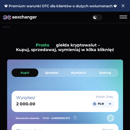
💎 Premium warunki OTC dla klientów o dużych wolumenach 💎
Główna
Prosta
giełda kryptowalut –
Kupuj, sprzedawaj, wymieniaj w kilka kliknięć
Kupić
Sprzedać
Wymienić
Staking
Wysyłasz
Polish Zloty
PLN
Szacowana stawka:
1 PLN ~
0.00000396
BTC
Bitcoin