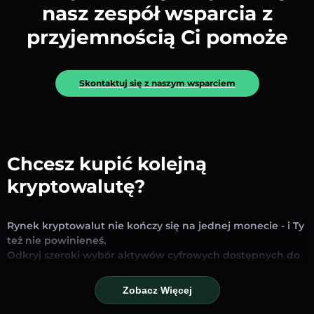
nasz zespół wsparcia z
przyjemnością Ci pomoże
Skontaktuj się z naszym wsparciem
Chcesz kupić kolejną
kryptowalutę?
Rynek kryptowalut nie kończy się na jednej monecie - i Ty
też nie powinieneś.
Odkryj szeroki wybór aktywów cyfrowych dostępnych do
wymiany i handlu na naszej platformie. Niezależnie od
tego, czy szukasz uznanych stablecoinów, obiecujących
Zobacz Więcej
altcoinów czy nowych trendujących tokenów – znajdziesz
je wszystkie w jednym miejscu.