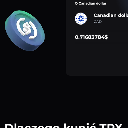
O Canadian dollar
Canadian doll
CAD
0.71683784$
Dlaczego kupić TRX