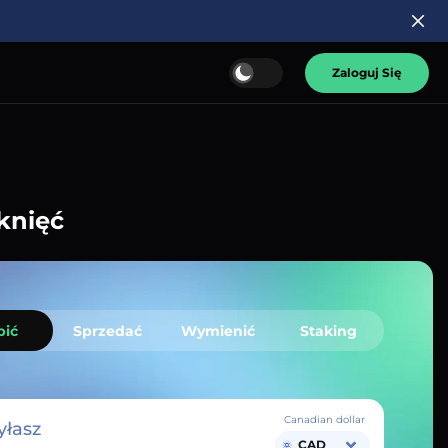
Zaloguj Się
knięć
pić
Sprzedać
Wymienić
Staking
Canadian dollar
łasz
CAD