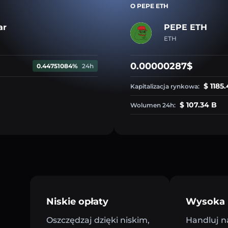
O PEPE ETH
ar
PEPE ETH
ETH
0.00000287$
0.44751084%
24h
$ 1185
Kapitalizacja rynkowa:
$ 107.34 B
Wolumen 24h:
Niskie opłaty
Wysoka 
Oszczędzaj dzięki niskim,
Handluj n