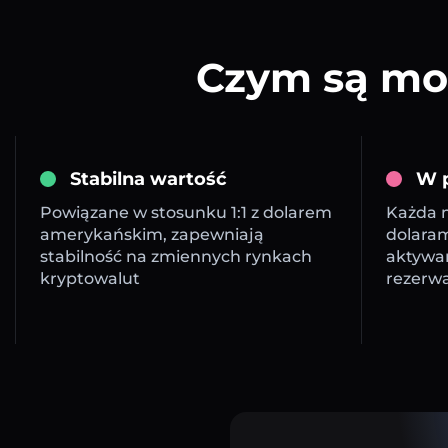
Czym są mon
Stabilna wartość
W p
Powiązane w stosunku 1:1 z dolarem
Każda m
amerykańskim, zapewniają
dolara
stabilność na zmiennych rynkach
aktywa
kryptowalut
rezerw