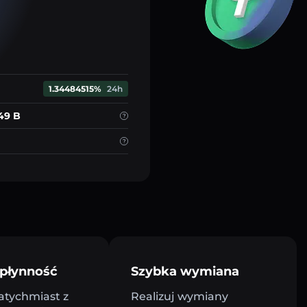
1.34484515%
24h
.49 B
płynność
Szybka wymiana
atychmiast z
Realizuj wymiany