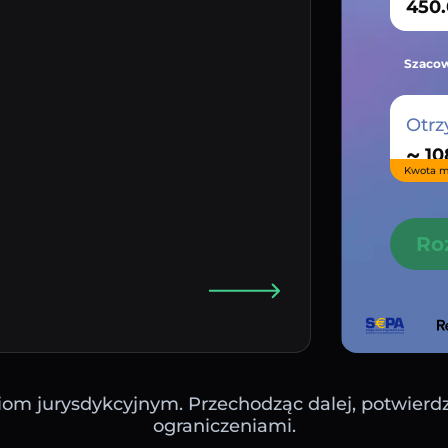
Szacow
Otrz
~
Kwota m
Ro
iom jurysdykcyjnym. Przechodząc dalej, potwierdza
ograniczeniami.