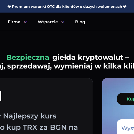
💎 Premium warunki OTC dla klientów o dużych wolumenach 💎
Firma
Wsparcie
Blog
Prosta
giełda kryptowalut –
j, sprzedawaj, wymieniaj w kilka kli
N
Ku
 Najlepszy kurs
wo kup TRX za BGN na
Wysy