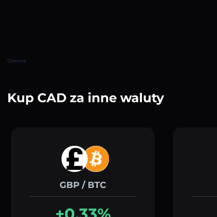
Główna
Kup CAD za inne waluty
GBP / BTC
+0.33%