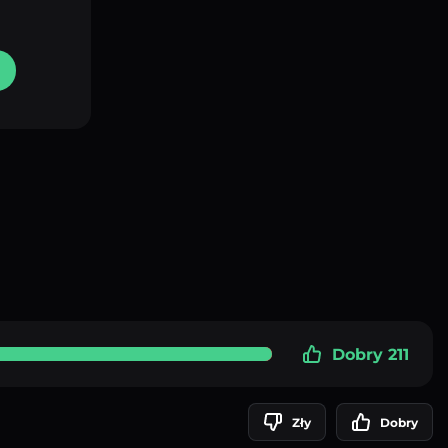
Dobry 211
Zły
Dobry