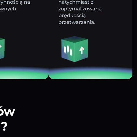
łynnością na
natychmiast z
ywnych
zoptymalizowaną
prędkością
przetwarzania.
tów
r?