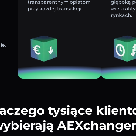
transparentnym opłatom
głęboką p
przy każdej transakcji.
wielu akt
rynkach.
ie,
aczego tysiące klien
ybierają AEXchange