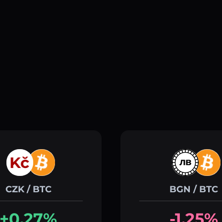
CZK / BTC
BGN / BTC
+0.27%
-1.25%