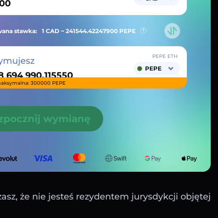
ana stawka:
1 CAD ~
241544.42247900
PEPE
PEPE ETH
ymujesz
PEPE
aksymalna: 300000 PEPE
zpocznij wymianę
sz, że nie jesteś rezydentem jurysdykcji objętej