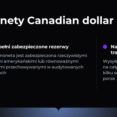
ety Canadian dollar
ełni zabezpieczone rezerwy
Na
tr
oneta jest zabezpieczona rzeczywistymi
mi amerykańskimi lub równoważnymi
Wysyła
mi przechowywanymi w audytowanych
na cał
ach
kilku 
porze