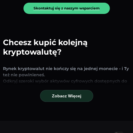
Skontaktuj się z naszym wsparciem
Chcesz kupić kolejną
kryptowalutę?
Rynek kryptowalut nie kończy się na jednej monecie - i Ty
też nie powinieneś.
Odkryj szeroki wybór aktywów cyfrowych dostępnych do
wymiany i handlu na naszej platformie. Niezależnie od
tego, czy szukasz uznanych stablecoinów, obiecujących
Zobacz Więcej
altcoinów czy nowych trendujących tokenów – znajdziesz
je wszystkie w jednym miejscu.
Nasza strona Rynku zapewnia ceny w czasie
rzeczywistym, szczegółowe wykresy i szybkie narzędzia
konwersji, które pomogą Ci podejmować świadome