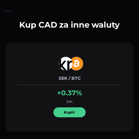
Główna
Kup CAD za inne waluty
SEK / BTC
+0.37%
24h
Kupić