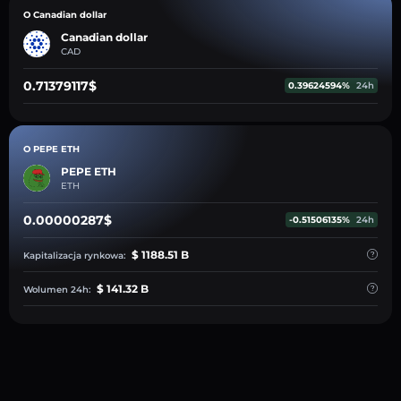
O Canadian dollar
Canadian dollar
CAD
0.71379117$
0.39624594%
24h
O PEPE ETH
PEPE ETH
ETH
0.00000287$
-0.51506135%
24h
$ 1188.51 B
Kapitalizacja rynkowa:
$ 141.32 B
Wolumen 24h: