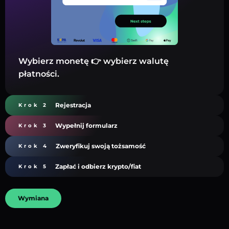
Wybierz monetę 👉 wybierz walutę
płatności.
Rejestracja
Krok 2
Wypełnij formularz
Krok 3
Zweryfikuj swoją tożsamość
Krok 4
Zapłać i odbierz krypto/fiat
Krok 5
Wymiana