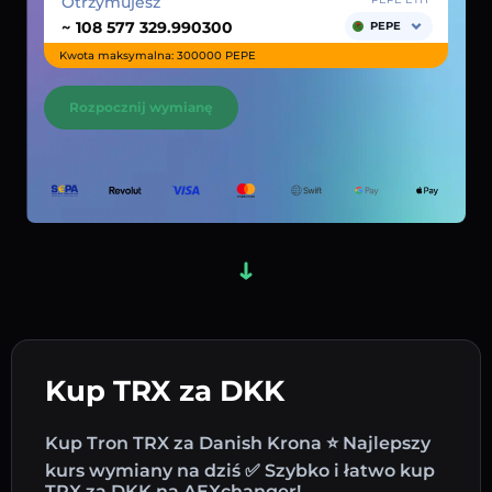
Otrzymujesz
~
PEPE
Kwota maksymalna: 300000 PEPE
Rozpocznij wymianę
Kup TRX za DKK
Kup Tron TRX za Danish Krona ⭐ Najlepszy
kurs wymiany na dziś ✅ Szybko i łatwo kup
TRX za DKK na AEXchanger!