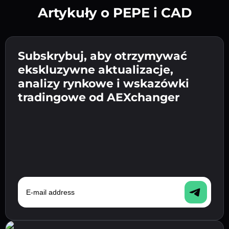
Artykuły o PEPE i CAD
Utwórz silne hasło 👉 przejdź do weryfikacji.
Wpisz adres swojego portfela
Subskrybuj, aby otrzymywać
Wyślij depozyt 👉 odbierz kryptowalutę lub
kryptowalutowego 👉 przejdź do następnego
ekskluzywne aktualizacje,
walutę fiat w swoim portfelu.
Potwierdź swoją tożsamość 👉 przejdź do
kroku.
analizy rynkowe i wskazówki
ostatniego kroku.
tradingowe od AEXchanger
E-mail address