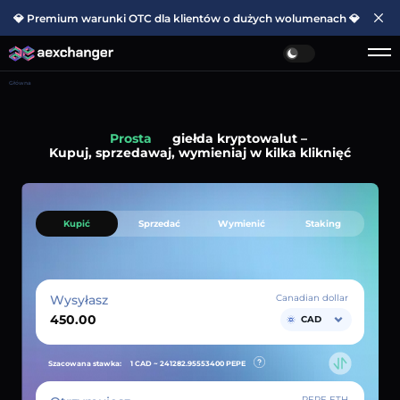
💎 Premium warunki OTC dla klientów o dużych wolumenach 💎
Główna
Prosta
giełda kryptowalut –
Kupuj, sprzedawaj, wymieniaj w kilka kliknięć
Kupić
Sprzedać
Wymienić
Staking
Wysyłasz
Canadian dollar
CAD
Szacowana stawka:
1 CAD ~
241282.95553400
PEPE
PEPE ETH