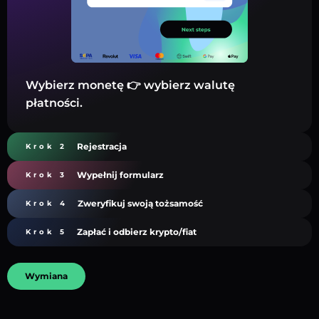
Wybierz monetę 👉 wybierz walutę
płatności.
Rejestracja
Krok 2
Wypełnij formularz
Krok 3
Zweryfikuj swoją tożsamość
Krok 4
Zapłać i odbierz krypto/fiat
Krok 5
Wymiana