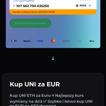
Otrzymujesz
~
PEPE
Kwota maksymalna: 300000 PEPE
Rozpocznij wymianę
Kup UNI za EUR
Kup UNI ETH za Euro ⭐ Najlepszy kurs
wymiany na dziś ✅ Szybko i łatwo kup UNI
za EUR na AEXchanger!