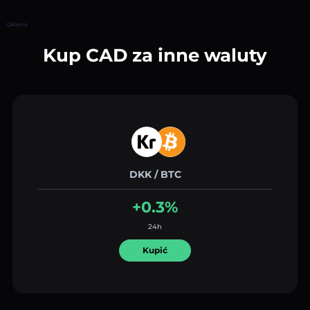
Główna
Kup CAD za inne waluty
DKK / BTC
+0.3%
24h
Kupić