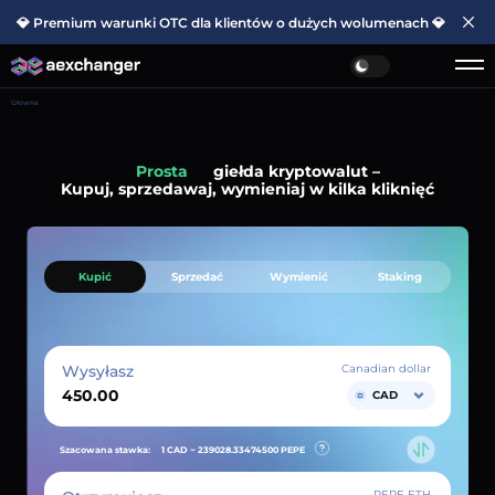
💎 Premium warunki OTC dla klientów o dużych wolumenach 💎
Główna
Prosta
giełda kryptowalut –
Kupuj, sprzedawaj, wymieniaj w kilka kliknięć
Kupić
Sprzedać
Wymienić
Staking
Wysyłasz
Canadian dollar
CAD
Szacowana stawka:
1 CAD ~
239028.33474500
PEPE
PEPE ETH