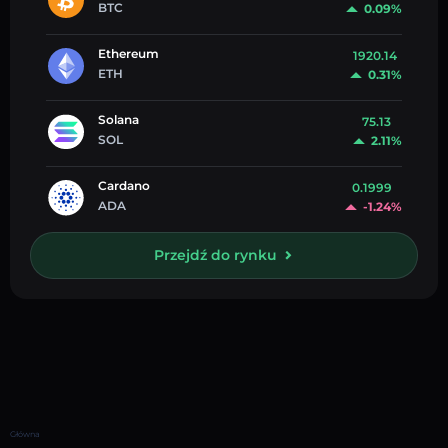
BTC
0.09%
Ethereum
1920.14
ETH
0.31%
Solana
75.13
SOL
2.11%
Cardano
0.1999
ADA
-1.24%
Przejdź do rynku
Główna