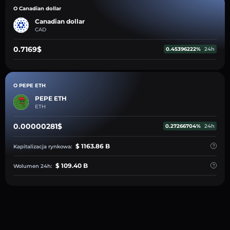
O Canadian dollar
Canadian dollar
CAD
0.7169$
0.45396222%
24h
O PEPE ETH
PEPE ETH
ETH
0.00000281$
0.27266704%
24h
$ 1163.86 B
Kapitalizacja rynkowa:
$ 109.40 B
Wolumen 24h: