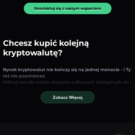
Skontaktuj się z naszym wsparciem
Chcesz kupić kolejną
kryptowalutę?
Rynek kryptowalut nie kończy się na jednej monecie - i Ty
też nie powinieneś.
Odkryj szeroki wybór aktywów cyfrowych dostępnych do
wymiany i handlu na naszej platformie. Niezależnie od
tego, czy szukasz uznanych stablecoinów, obiecujących
Zobacz Więcej
altcoinów czy nowych trendujących tokenów – znajdziesz
je wszystkie w jednym miejscu.
Nasza strona Rynku zapewnia ceny w czasie
rzeczywistym, szczegółowe wykresy i szybkie narzędzia
konwersji, które pomogą Ci podejmować świadome