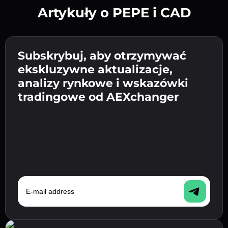
Artykuły o PEPE i CAD
Utwórz silne hasło 👉 przejdź do weryfikacji.
Wpisz adres swojego portfela
Subskrybuj, aby otrzymywać
Wyślij depozyt 👉 odbierz kryptowalutę lub
kryptowalutowego 👉 przejdź do następnego
ekskluzywne aktualizacje,
walutę fiat w swoim portfelu.
Potwierdź swoją tożsamość 👉 przejdź do
kroku.
analizy rynkowe i wskazówki
ostatniego kroku.
tradingowe od AEXchanger
E-mail address