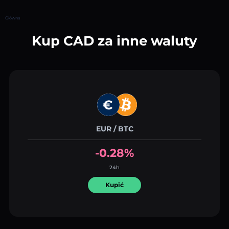
Główna
Kup CAD za inne waluty
EUR / BTC
-0.28%
24h
Kupić