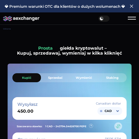
💎 Premium warunki OTC dla klientów o dużych wolumenach 💎
Główna
Szybka
giełda kryptowalut –
Kupuj, sprzedawaj, wymieniaj w kilka kliknięć
Kupić
Sprzedać
Wymienić
Staking
Wysyłasz
Canadian dollar
CAD
Szacowana stawka:
1 CAD ~
243794.54626700
PEPE
PEPE ETH