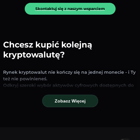
Skontaktuj się z naszym wsparciem
Chcesz kupić kolejną
kryptowalutę?
Rynek kryptowalut nie kończy się na jednej monecie - i Ty
też nie powinieneś.
Odkryj szeroki wybór aktywów cyfrowych dostępnych do
wymiany i handlu na naszej platformie. Niezależnie od
tego, czy szukasz uznanych stablecoinów, obiecujących
Zobacz Więcej
altcoinów czy nowych trendujących tokenów – znajdziesz
je wszystkie w jednym miejscu.
Nasza strona Rynku zapewnia ceny w czasie
rzeczywistym, szczegółowe wykresy i szybkie narzędzia
konwersji, które pomogą Ci podejmować świadome