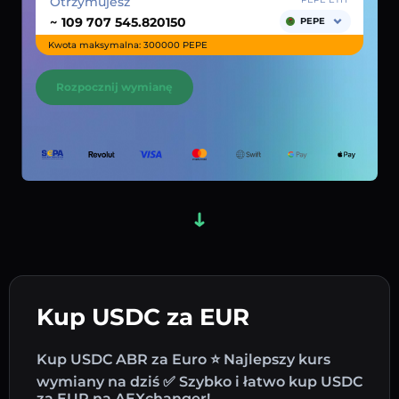
Otrzymujesz
~
PEPE
Kwota maksymalna: 300000 PEPE
Rozpocznij wymianę
Kup USDC za EUR
Kup USDC ABR za Euro ⭐ Najlepszy kurs
wymiany na dziś ✅ Szybko i łatwo kup USDC
za EUR na AEXchanger!