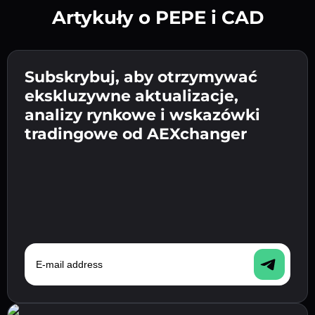
Artykuły o PEPE i CAD
Utwórz silne hasło 👉 przejdź do weryfikacji.
Wpisz adres swojego portfela
Subskrybuj, aby otrzymywać
Wyślij depozyt 👉 odbierz kryptowalutę lub
kryptowalutowego 👉 przejdź do następnego
ekskluzywne aktualizacje,
walutę fiat w swoim portfelu.
Potwierdź swoją tożsamość 👉 przejdź do
kroku.
analizy rynkowe i wskazówki
ostatniego kroku.
tradingowe od AEXchanger
E-mail address