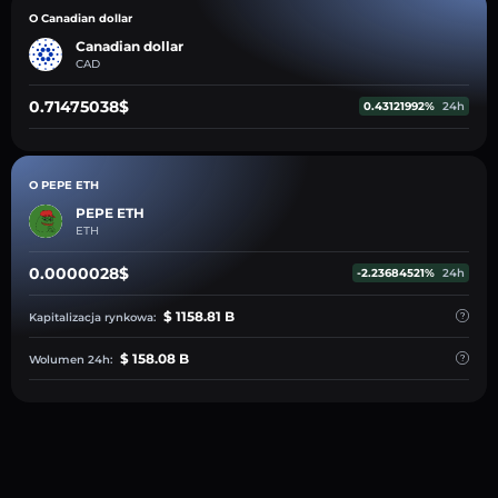
O Canadian dollar
Canadian dollar
CAD
0.71475038$
0.43121992%
24h
O PEPE ETH
PEPE ETH
ETH
0.0000028$
-2.23684521%
24h
$ 1158.81 B
Kapitalizacja rynkowa:
$ 158.08 B
Wolumen 24h: