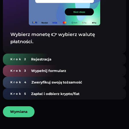
Wybierz monetę 👉 wybierz walutę
płatności.
Rejestracja
Krok 2
Wypełnij formularz
Krok 3
Zweryfikuj swoją tożsamość
Krok 4
Zapłać i odbierz krypto/fiat
Krok 5
Wymiana