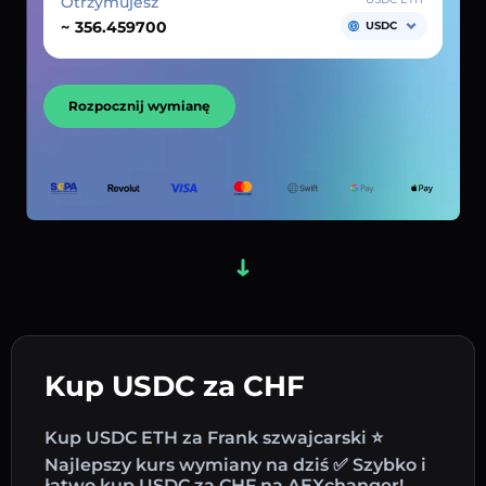
Otrzymujesz
~
USDC
Rozpocznij wymianę
Kup USDC za CHF
Kup USDC ETH za Frank szwajcarski ⭐
Najlepszy kurs wymiany na dziś ✅ Szybko i
łatwo kup USDC za CHF na AEXchanger!