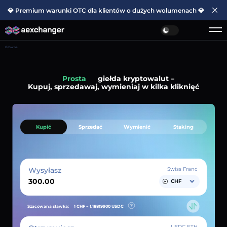
💎 Premium warunki OTC dla klientów o dużych wolumenach 💎
Główna
Prosta
giełda kryptowalut –
Kupuj, sprzedawaj, wymieniaj w kilka kliknięć
Kupić
Sprzedać
Wymienić
Staking
Wysyłasz
Swiss Franc
CHF
Szacowana stawka:
1 CHF ~
1.18819900
USDC
USDC ETH