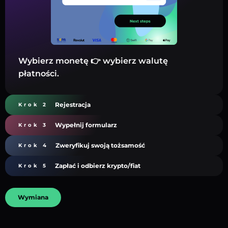
Wybierz monetę 👉 wybierz walutę
płatności.
Rejestracja
Krok 2
Wypełnij formularz
Krok 3
Zweryfikuj swoją tożsamość
Krok 4
Zapłać i odbierz krypto/fiat
Krok 5
Wymiana