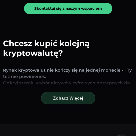
Skontaktuj się z naszym wsparciem
Chcesz kupić kolejną
kryptowalutę?
Rynek kryptowalut nie kończy się na jednej monecie - i Ty
też nie powinieneś.
Odkryj szeroki wybór aktywów cyfrowych dostępnych do
wymiany i handlu na naszej platformie. Niezależnie od
tego, czy szukasz uznanych stablecoinów, obiecujących
Zobacz Więcej
altcoinów czy nowych trendujących tokenów – znajdziesz
je wszystkie w jednym miejscu.
Nasza strona Rynku zapewnia ceny w czasie
rzeczywistym, szczegółowe wykresy i szybkie narzędzia
konwersji, które pomogą Ci podejmować świadome