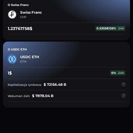
O Swiss Franc
Swiss Franc
CHF
1.23761758$
0.53558126%
24h
O USDC ETH
USDC ETH
ETH
1$
0%
24h
$ 72156.48 B
Kapitalizacja rynkowa:
$ 7878.04 B
Wolumen 24h: