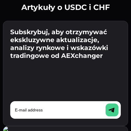
Artykuły o USDC i CHF
Utwórz silne hasło 👉 przejdź do weryfikacji.
Wpisz adres swojego portfela
Subskrybuj, aby otrzymywać
Wyślij depozyt 👉 odbierz kryptowalutę lub
kryptowalutowego 👉 przejdź do następnego
ekskluzywne aktualizacje,
walutę fiat w swoim portfelu.
Potwierdź swoją tożsamość 👉 przejdź do
kroku.
analizy rynkowe i wskazówki
ostatniego kroku.
tradingowe od AEXchanger
E-mail address