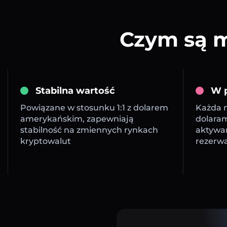
Czym są m
Stabilna wartość
W p
Powiązane w stosunku 1:1 z dolarem
Każda m
amerykańskim, zapewniają
dolara
stabilność na zmiennych rynkach
aktywa
kryptowalut
rezerw