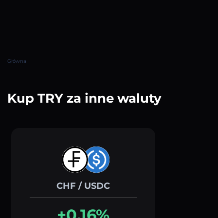
Główna
Kup TRY za inne waluty
CHF / USDC
+0.16%