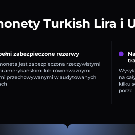
onety Turkish Lira i
ełni zabezpieczone rezerwy
Na
tr
oneta jest zabezpieczona rzeczywistymi
mi amerykańskimi lub równoważnymi
Wysyła
mi przechowywanymi w audytowanych
na cał
ach
kilku 
porze