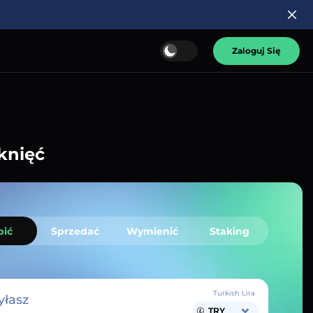
Zaloguj Się
knięć
pić
Sprzedać
Wymienić
Staking
Turkish Lira
łasz
TRY