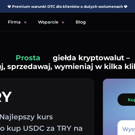
💎 Premium warunki OTC dla klientów o dużych wolumenach 💎
Firma
Wsparcie
Blog
Prosta
giełda kryptowalut –
j, sprzedawaj, wymieniaj w kilka kli
RY
Ku
Najlepszy kurs
wo kup USDC za TRY na
Wysy