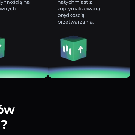
łynnością na
natychmiast z
ywnych
zoptymalizowaną
prędkością
przetwarzania.
tów
r?