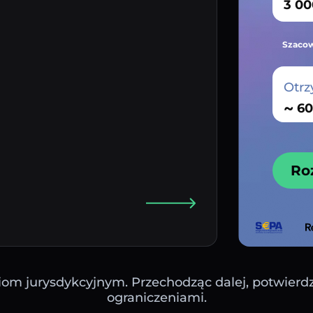
Szacow
Otrz
~
Ro
iom jurysdykcyjnym. Przechodząc dalej, potwierdza
ograniczeniami.