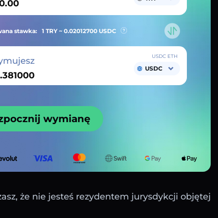
ana stawka:
1 TRY ~
0.02012700
USDC
USDC ETH
ymujesz
USDC
zpocznij wymianę
sz, że nie jesteś rezydentem jurysdykcji objętej