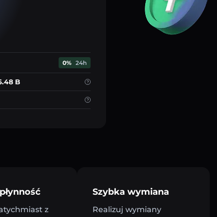
0%
24h
6.48 B
płynność
Szybka wymiana
atychmiast z
Realizuj wymiany