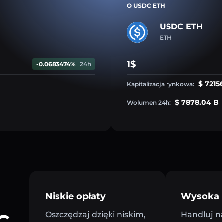
O USDC ETH
USDC ETH
ETH
1$
-0.0683474%
24h
$ 7215
Kapitalizacja rynkowa:
$ 7878.04 B
Wolumen 24h:
Niskie opłaty
Wysoka 
C
Oszczędzaj dzięki niskim,
Handluj n