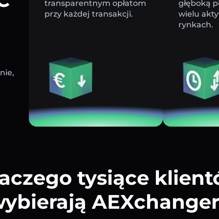
transparentnym opłatom
głęboką p
przy każdej transakcji.
wielu akt
rynkach.
nie,
aczego tysiące klien
ybierają AEXchange