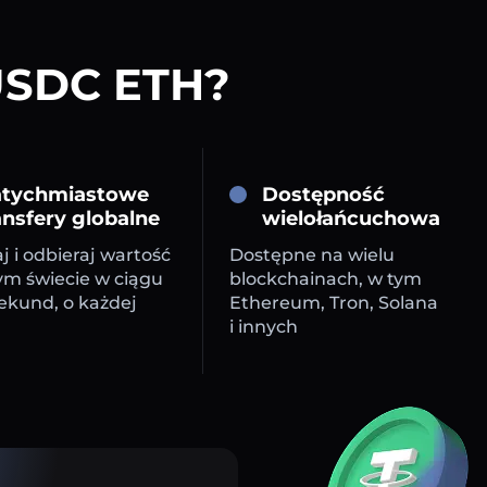
 USDC ETH?
tychmiastowe
Dostępność
ansfery globalne
wielołańcuchowa
j i odbieraj wartość
Dostępne na wielu
ym świecie w ciągu
blockchainach, w tym
sekund, o każdej
Ethereum, Tron, Solana
i innych