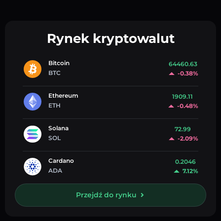
Rynek kryptowalut
Bitcoin
64460.63
BTC
-0.38%
Ethereum
1909.11
ETH
-0.48%
Solana
72.99
SOL
-2.09%
Cardano
0.2046
ADA
7.12%
Przejdź do rynku