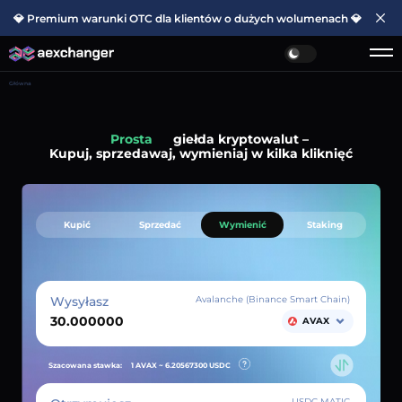
💎 Premium warunki OTC dla klientów o dużych wolumenach 💎
Główna
Prosta
giełda kryptowalut –
Kupuj, sprzedawaj, wymieniaj w kilka kliknięć
Kupić
Sprzedać
Wymienić
Staking
Wysyłasz
Avalanche (Binance Smart Chain)
AVAX
Szacowana stawka:
1 AVAX ~
6.20567300
USDC
USDC MATIC