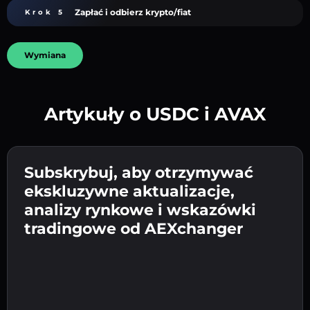
Zapłać i odbierz krypto/fiat
Krok 5
Wymiana
Artykuły o USDC i AVAX
Utwórz silne hasło 👉 przejdź do weryfikacji.
Wpisz adres swojego portfela
Subskrybuj, aby otrzymywać
Wyślij depozyt 👉 odbierz kryptowalutę lub
kryptowalutowego 👉 przejdź do następnego
ekskluzywne aktualizacje,
walutę fiat w swoim portfelu.
Potwierdź swoją tożsamość 👉 przejdź do
kroku.
analizy rynkowe i wskazówki
ostatniego kroku.
tradingowe od AEXchanger