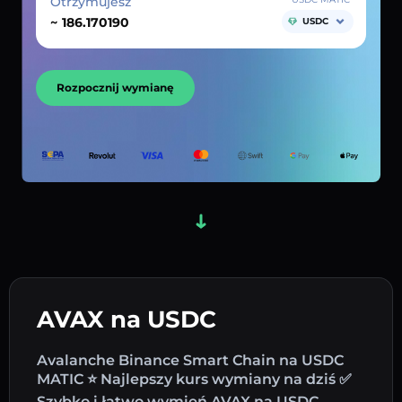
Otrzymujesz
~
USDC
Rozpocznij wymianę
AVAX na USDC
Avalanche Binance Smart Chain na USDC
MATIC ⭐ Najlepszy kurs wymiany na dziś ✅
Szybko i łatwo wymień AVAX na USDC