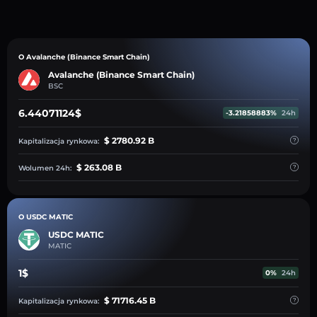
O Avalanche (Binance Smart Chain)
Avalanche (Binance Smart Chain)
BSC
6.44071124$
-3.21858883%
24h
$ 2780.92 B
Kapitalizacja rynkowa:
$ 263.08 B
Wolumen 24h:
O USDC MATIC
USDC MATIC
MATIC
1$
0%
24h
$ 71716.45 B
Kapitalizacja rynkowa: