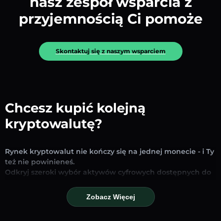
nasz zespół wsparcia z
przyjemnością Ci pomoże
Skontaktuj się z naszym wsparciem
Chcesz kupić kolejną
kryptowalutę?
Rynek kryptowalut nie kończy się na jednej monecie - i Ty
też nie powinieneś.
Odkryj szeroki wybór aktywów cyfrowych dostępnych do
wymiany i handlu na naszej platformie. Niezależnie od
tego, czy szukasz uznanych stablecoinów, obiecujących
Zobacz Więcej
altcoinów czy nowych trendujących tokenów – znajdziesz
je wszystkie w jednym miejscu.