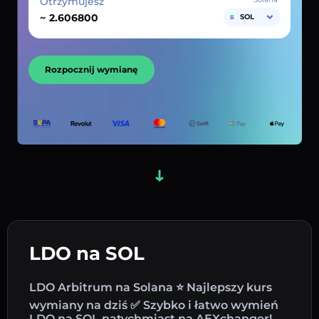
Otrzymujesz
~
SOL
Rozpocznij wymianę
LDO na SOL
LDO Arbitrum na Solana ⭐ Najlepszy kurs
wymiany na dziś ✅ Szybko i łatwo wymień
LDO na SOL natychmiast na AEXchanger!