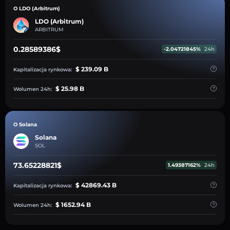
O LDO (Arbitrum)
LDO (Arbitrum)
ARBITRUM
0.28589386$
-2.04721845%
24h
$ 239.09 B
Kapitalizacja rynkowa:
$ 25.98 B
Wolumen 24h:
O Solana
Solana
SOL
73.65228821$
1.49387162%
24h
$ 42869.43 B
Kapitalizacja rynkowa:
$ 1652.94 B
Wolumen 24h: