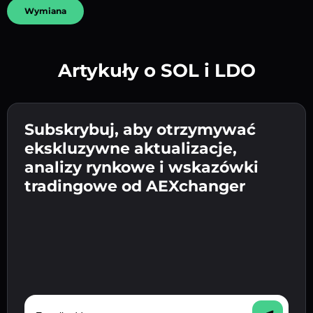
Wymiana
Artykuły o SOL i LDO
Utwórz silne hasło 👉 przejdź do weryfikacji.
Wpisz adres swojego portfela
Subskrybuj, aby otrzymywać
Wyślij depozyt 👉 odbierz kryptowalutę lub
kryptowalutowego 👉 przejdź do następnego
ekskluzywne aktualizacje,
walutę fiat w swoim portfelu.
Potwierdź swoją tożsamość 👉 przejdź do
kroku.
analizy rynkowe i wskazówki
ostatniego kroku.
tradingowe od AEXchanger
E-mail address