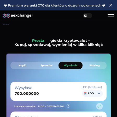
💎 Premium warunki OTC dla klientów o dużych wolumenach 💎
Główna
Prosta
giełda kryptowalut –
Kupuj, sprzedawaj, wymieniaj w kilka kliknięć
Kupić
Sprzedać
Wymienić
Staking
Wysyłasz
LDO (Arbitrum)
LDO
Szacowana stawka:
1 LDO ~
0.00372400
SOL
Solana