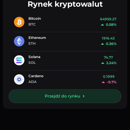
Rynek kryptowalut
Bitcoin
64959.27
BTC
0.58%
Ethereum
1916.43
ETH
0.36%
Solana
74.77
SOL
2.24%
Cardano
0.1999
ADA
-0.7%
Przejdź do rynku